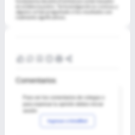
toxoplasma durante el embarazo están basados
en evidencia pobre. Tal investigación es costosa, y
algunos se han preguntado si los resultados son
realmente significativos.
Comentarios
Para ver los comentarios de colegas o
para expresar tu opinión debes iniciar
sesión
Ingresar a IntraMed