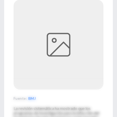
Fuente
:
BMJ
La revisión sistemática ha mostrado que los
programas de investigación para la infección del