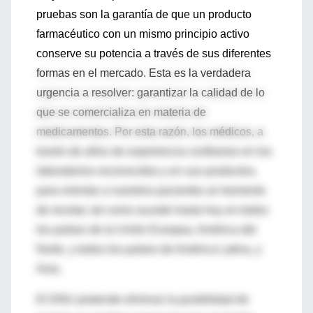
pruebas son la garantía de que un producto
farmacéutico con un mismo principio activo
conserve su potencia a través de sus diferentes
formas en el mercado. Esta es la verdadera
urgencia a resolver: garantizar la calidad de lo
que se comercializa en materia de
medicamentos. Por esta razón, los médicos, a
través de años de experiencia confiamos en los
laboratorios reconocidos y en sus productos,
para orientar a nuestros pacientes al momento
de recetar, tal como sucede hasta hoy en todos
los países de la Unión Europea, América del
Norte, y todos los países de América Latina, y
Asia.
El DNU pretende eliminar la posibilidad de