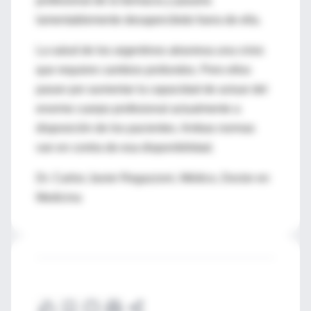
profesional de la farmacia y pasaría
lamentablemente desapercibido fuera de ella.
La salud de los argentinos atraviesa una crisis
que requiere cambios profundos. Pero ellos
pasan por aumentar la capacidad de actuar del
enorme cuerpo profesional actualmente a
disposición de los pacientes. Ambas normas
van en contra de esa disponibilidad.
Dr. Carlos Javier Regazzoni, Médico, Doctor en
Medicina