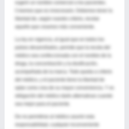
sugerir un nombre comercial a los pacientes.
Creemos que es innecesario. Debemos tener la
libertad de, según nuestro criterio, recetar
aquello que creamos más conveniente.
La ley en vigencia, al igual que en todos los
países desarrollados, permite que la receta del
médico sea confeccionada con el nombre de la
droga, la concentración y la dosificación,
acompañada de la marca. Todo queda a criterio
del médico, y el paciente tiene la libertad de
optar como crea de su mayor conveniencia. Y es
obligación del médico darle alternativas cuando
sea mejor para el paciente.
De no permitirse al médico asumir esta
responsabilidad, cualquier inconveniente