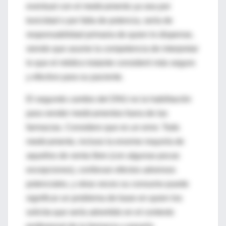
eventual con el medicamento ya sea por
toxicidad o por falta de potencia, sería de
responsabilidad primaria de quien lo dispense,
siendo que asume la competencia de interpretar
lo que el médico tratante consideró más seguro
y efectivo para su paciente.
El segundo cambio del DNU es la habilitación
para vender medicamentos fuera de las
farmacias. Considero que es un error. Todo
medicamento, incluso la enorme mayoría de
aquellos de venta libre (con algunas pocas
excepciones), conllevan efectos adversos
potenciales, y otras veces su consumo puede
significar un problema de base en quien los
solicita que sería advertido en el contexto