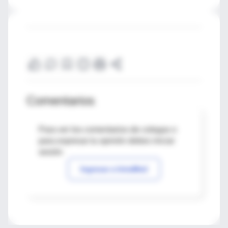
Comentarios
Para ver los comentarios de colegas o
para expresar tu opinión debes iniciar
sesión
Ingresar a IntraMed