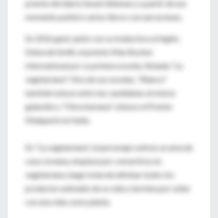
premio del diario Seouk Shinmun y a partir de ese
momento publicó varios libros con narraciones.
En 2016 ganó, junto con su traductora al inglés,
Deborah Smith, el premio Man Booker
International por su primera novela, titulada "La
vegetariana". Otra de sus novelas, "Blanco"
también estuvo entre las candidatas al mismo
galardón y "Obra humana" obtuvo el Premio
Malaparte en Italia.
En "La vegetariana", el personaje central, un ama de
casa coreana, empieza por convertirse en
vegetariana, luego trata de eliminar todos los
productos animales de su vida y termina por soñar
con una vida como planta.