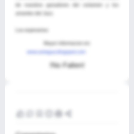
de nuestros ganadores del certamen y los
amantes del Jazz.
Los esperamos
Mayor informacion en:
www.amegua.blogspot.com
!No Falten!