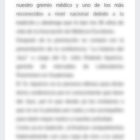
nuestro gremio médico y uno de los más
reconocidos a nivel nacional debido a la
tradición y abolengo que le dan los 38 años de
vida de la Asociación de Médicos Escritores.
Después de la premiación se contará con la
presentación de la conferencia: "La historia del
Jazz" a cargo del Sr. Julio Roberto Aparicio,
gerente de mercadeo de Laboratorios
Roemmers en Guatemala.
El Sr. Aparicio es la persona idónea para dictar
dicha conferencia por el conocimiento que tiene
del Jazz, por lo que desde yá los invitamos a
que no se lo pierdan por nada y nos acompañen
para darle mayor realce a nuestra actividad.
Como ya es tradición, al finalizar compartiremos
fraternalmente con una copa de vino a la salud