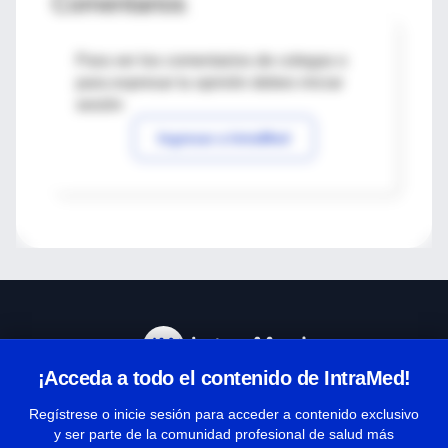
Comentarios
Para ver los comentarios de colegas o
para expresar tu opinión debes iniciar
sesión
Ingresar a IntraMed
¡Acceda a todo el contenido de IntraMed!
Centro de Ayuda
Regístrese o inicie sesión para acceder a contenido exclusivo
y ser parte de la comunidad profesional de salud más