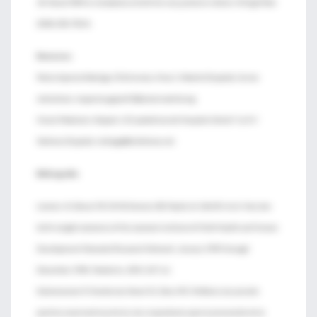
JB. Nasal CPAP or intubation at birth for very preterm infants. N Engl Med.
2008;358:700-8.
Revisores:
María Aparicio Rodrigo, CS Entrevías, Área 1, Madrid (España). Correo
electrónico: maparicio.gapm01@salud.madrid.org
Vicent Modesto i Alapont. UCI pediátrica del Hospital Infantil “La Fe”.
València (España). vicibego@telefonica.net.
Bibliografía
Lemons JA, Bauer CR, Oh W, Korones SB, Papile LA, Stoll BJ et al. Very low
birth weight outcomes of the nacional institute of Child Health and Human
Development Neonatal Research Network, January 1995 through
December 1996. Pediatrics. 2001;107:e1.
Subramaniam P, Henderson-Smart DJ, Davis PG. Profilaxis con presión
positiva nasal continua de las vías respiratorias para la prevención de la