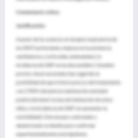
Comentario crítico
Justificación:
A pesar de los avances en terapia respiratoria de
los RNP (surfactante, mejoras en la asistencia
ventilatoria y corticoides antenatales), la
incidencia de DBP no ha descendido1. Estudios
previos observacionales han sugerido la
posibilidad de que el inicio precoz del tratamiento
con CPAPn durante la reanimación neonatal
podría disminuir la tasa de intubación de estos
niños y la incidencia de DBP sin aumentar la
morbilidad2. Este ensayo controlado y
aleatorizado se diseñó para confirmar
experimentalmente esta hipótesis.