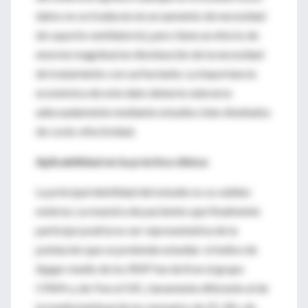
datos no se traducen en un aumento de necesidad
de soporte ventilatorio), pero tiene un efecto de
enorme magnitud en disminución de la necesidad
de tratamiento con surfactante. La importancia
económica de este dato debería valorarse
adecuadamente mediante estudios bien diseñados
de coste-efectividad.
Aplicabilidad en la práctica clínica:
La principal debilidad del estudio es su validez
externa. La muestra de pacientes que finalmente
participó podría no ser representativa de la
población que se pretende estudiar: el índice de
Apgar medio de los RNP fue de 8 en el grupo
CPAPn y de 9 en el IVE, claramente diferente al de
la media habitual de los neonatos de 25-28 s de