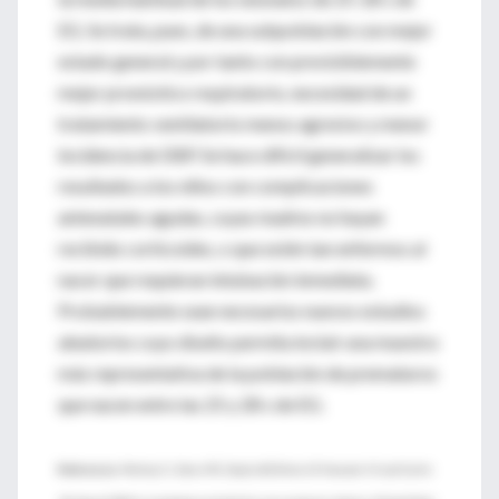
EG. Se trata, pues, de una subpoblación con mejor
estado general y por tanto con previsiblemente
mejor pronóstico respiratorio, necesidad de un
tratamiento ventilatorio menos agresivo y menor
incidencia de DBP. Se hace difícil generalizar los
resultados a los niños con complicaciones
antenatales agudas, cuyas madres no hayan
recibido corticoides, o que estén tan enfermos al
nacer que requieran intubación inmediata.
Probablemente sean necesarios nuevos estudios
aleatorios cuyo diseño permita incluir una muestra
más representativa de la población de prematuros
que nacen entre las 25 y 28 s de EG.
Referencia:
Morley CJ, Davis PG, Doyle LW, Brion LP, Hascoet JV and Carlin