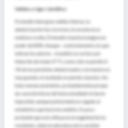
Validez o rigor científico:
El estudio tiene gran validez interna. La
aleatorización fue correcta y la secuencia se
mantuvo oculta. El tamaño muestral asegura un
poder del 80%. Aunque - contrariamente a lo que
indican los autores - el análisis no se hizo por
intención de tratar (ITT), como sólo se perdió el
1% de los pacientes aleatorizados y la muestra es
muy grande, el resultado no pierde robustez. No
hubo enmascaramiento, probablemente porque
las características del tema estudiado lo hacen
imposible, aunque podría haberse cegado al
estadístico que hacía los análisis. Es poco
probable que esto influya en la magnitud de los
resultados, dada la naturaleza de la variable