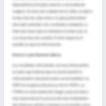
dependiente principal: muerte o necesidad de
oxígeno. El resto del cuidado de los niños se dejó a
la elección de cada centro, lo que podría haber
afectado también a los resultados mediante co-
intervenciones que no intentaron evitarse (p. ej.
con un protocolo común). A este respecto el
estudio no aporta información.
Interés o pertinencia clínica:
Los resultados del estudio son muy interesantes,
en tanto que indican que no existe beneficio
clínicamente relevante (sobre la mortalidad o la
DBP) en la aplicación precoz de la CPAPn. La
CPAPn no está exenta de riesgos, pues produce
más neumotórax3 y precisa de más tratamiento
del síndrome apnéico (aunque en el estudio estos