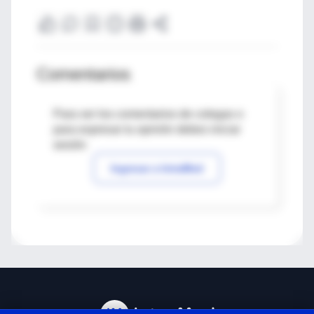
Comentarios
Para ver los comentarios de colegas o
para expresar tu opinión debes iniciar
sesión
Ingresar a IntraMed