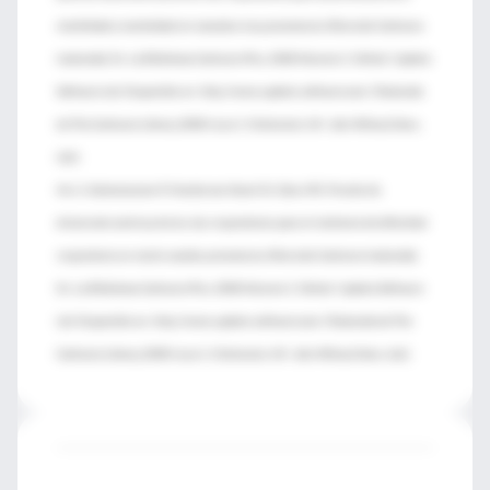
morbilidad y mortalidad en neonatos muy prematuros (Revisión Cochrane
traducida). En: La Biblioteca Cochrane Plus, 2008 Número 1. Oxford: Update
Software Ltd. Disponible en: http://www.update-software.com. (Traducida
de The Cochrane Library, 2008 Issue 1. Chichester, UK: John Wiley & Sons,
Ltd.).
Ho JJ, Subramaniam P, Henderson-Smart DJ, Davis PG. Presión de
distensión continua de las vías respiratorias para el síndrome de dificultad
respiratoria en recién nacidos prematuros (Revisión Cochrane traducida).
En: La Biblioteca Cochrane Plus, 2008 Número 1. Oxford: Update Software
Ltd. Disponible en: http://www.update-software.com. (Traducida de The
Cochrane Library, 2008 Issue 1. Chichester, UK: John Wiley & Sons, Ltd.).