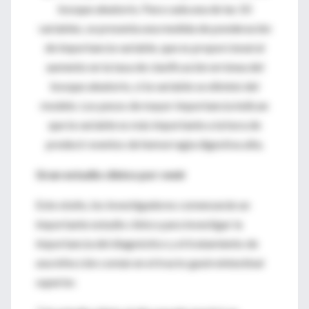
bosque aleatorio.
Para cada una de las 10
variables, se presenta una medida de ponderación
de importancia variable, que es proporcional al
aumento en la tasa de clasificación errónea del
bosque aleatorio, si la variable se eliminó del
modelo.
Los pesos de mayor importancia indican
que la variable es más importante a la hora de
predecir eventos de hemorragia digestiva alta.
Gran estudio clínico por venir
Este otoño, los investigadores comenzarán un
importante estudio clínico para investigar la
importancia del diagnóstico y el tratamiento de
una infección común en el tracto gastrointestinal
superior.