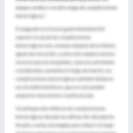
ataque cardíaco con alto riesgo de complicaciones
hemorrágicas".
El sangrado en el tracto gastrointestinal (GI)
superior es una de las complicaciones
hemorrágicas más comunes después de un infarto
agudo de miocardio. La afección requiere muchos
recursos para los hospitales, causa un sufrimiento
considerable y aumenta el riesgo de muerte. Las
complicaciones hemorrágicas también limitan el
uso de antitrombóticos, que a su vez pueden
empeorar el pronóstico cardiovascular.
Un enfoque más nítido en las complicaciones
hemorrágicas durante las últimas dos décadas ha
llevado a varias estrategias para reducir el riesgo