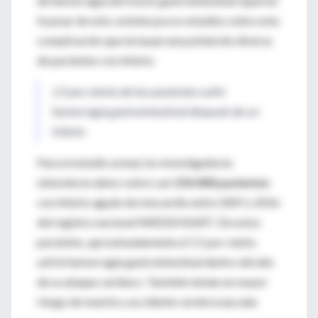
de hemorragia del tracto gastrointestinal superior.
A pesar de esto, existen pocos estudios sobre esta
complicación que incluyan una población diversa
de pacientes con infarto.
1.5 por ciento de los pacientes sufre
hemorragia gastrointestinal después de un
infarto
Para el estudio actual, los investigadores
obtuvieron datos sobre casi
150.000 pacientes
con infarto agudo de miocardio entre 2007 y 2016
del registro nacional SWEDEHEART. De estos
pacientes, aproximadamente el 1.5 por ciento
sufrió hemorragia gastrointestinal dentro del año
de su ataque cardíaco. También tenían un mayor
riesgo de muerte y accidente cerebrovascular.