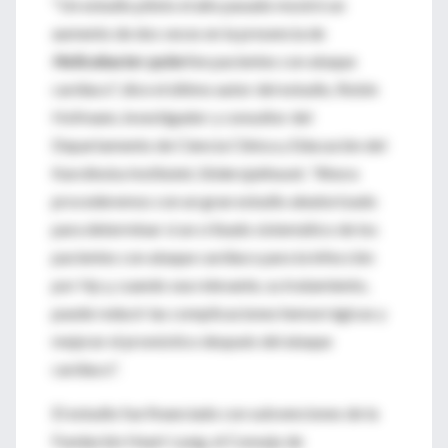
"Un estudio piloto el año pasado mostró un
aumento de dos veces en la presencia de
Helicobacter pylori
en pacientes con ataque
cardíaco", dice el último autor del estudio, Robin
Hofmann, investigador y consultor del
Departamento de Ciencia Clínica y Educación del
Karolinska Institutet, Södersjukhuset. "Ahora
procederemos con un gran estudio aleatorizado
para determinar si un cribado sistemático de los
pacientes con ataque cardíaco para la infección
por Hp y, cuando sea relevante, su tratamiento,
puede reducir las complicaciones hemorrágicas y
mejorar el pronóstico después del ataque
cardíaco".
El estudio fue financiado con subvenciones de la
Fundación Heart-Lung, el Consejo de