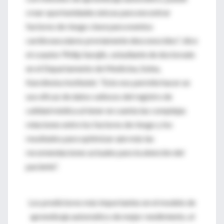
crear oportunidades únicas para encontrar
factores de riesgo clave para eventos
cardiovasculares previamente desconocidos", dice
el coautor Philip Sarajlic, estudiante de doctorado
en el Departamento de Medicina, Solna,
Karolinska Institutet. “Esto nos permite hacer un
uso eficaz de datos valiosos del registro de
calidad médica al tener en cuenta las complejas
relaciones entre los factores de riesgo y los
resultados para optimizar aún más las
recomendaciones actuales para la atención del
paciente”.
Los predictores más importantes en el modelo de
aprendizaje automático de mejor rendimiento, el