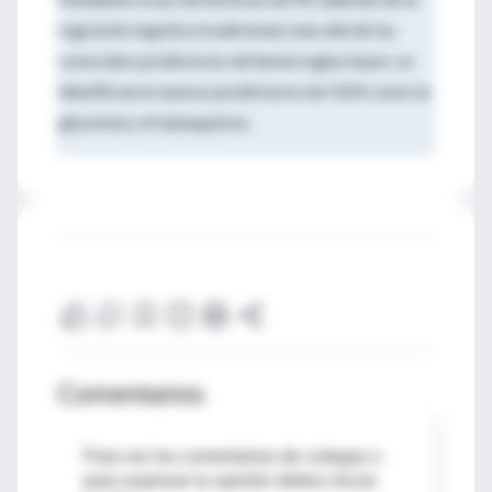
regresión logística tradicional, más allá de los
conocidos predictores de hemorragia mayor, se
identificaron nuevos predictores de HDA como la
glucemia y el tabaquismo.
Comentarios
Para ver los comentarios de colegas o
para expresar tu opinión debes iniciar