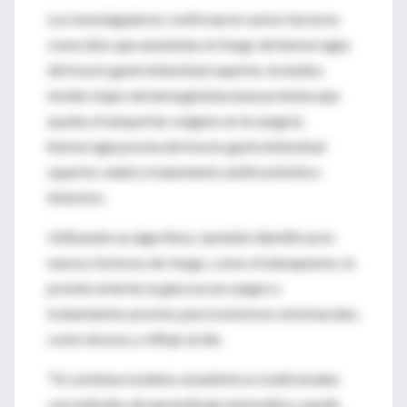
Los investigadores confirmaron varios factores
conocidos que aumentan el riesgo de hemorragia
del tracto gastrointestinal superior, incluidos
niveles bajos de hemoglobina (una proteína que
ayuda a transportar oxígeno en la sangre),
hemorragia previa del tracto gastrointestinal
superior, edad y tratamiento antitrombótico
intensivo.
Utilizando un algoritmo, también identificaron
nuevos factores de riesgo, como el tabaquismo, la
presión arterial, la glucosa en sangre y
tratamientos previos para trastornos estomacales,
como úlceras y reflujo ácido.
"Si combina modelos estadísticos tradicionales
con métodos de aprendizaje automático, puede