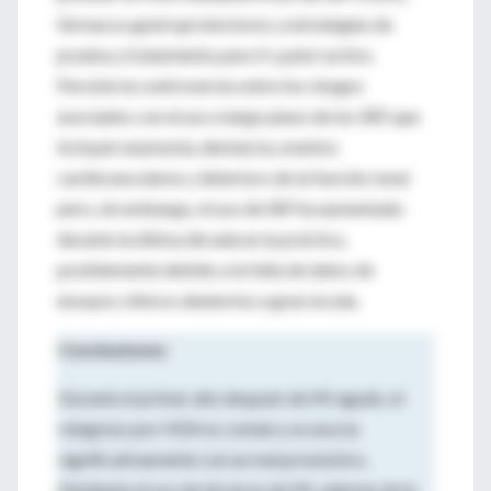
fármacos gastroprotectores y estrategias de
prueba y tratamiento para H. pylori activo.
Persiste la controversia sobre los riesgos
asociados con el uso a largo plazo de los IBP, que
incluyen neumonía, demencia, eventos
cardiovasculares y deterioro de la función renal
pero, sin embargo, el uso de IBP ha aumentado
durante la última década en la práctica,
posiblemente debido a la falta de datos de
ensayos clínicos aleatorios a gran escala.
Conclusiones
Durante el primer año después de MI agudo, el
reingreso por HDA es común y se asocia
significativamente con un mal pronóstico.
Mediante el uso de técnicas de ML además de la