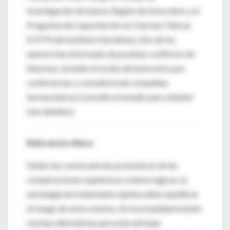
Investigación de Suecia, Región de Estocolmo y el
Programa de Capacitación en Ciencias Clínicas
(CSTP) del Instituto Karolinska. Dos de los
autores han informado de posibles conflictos de
intereses, incluido el recibo de honorarios por
conferencias y consultoría de compañías
farmacéuticas (consulte el estudio para obtener
más detalles).
Relevancia clínica
Dadas las consecuencias pronósticas de las
complicaciones isquémicas y hemorrágicas, la
estrategia de tratamiento óptima debe equilibrar
el riesgo de estos eventos. En la actualidad existen
muchas alternativas para este enfoque