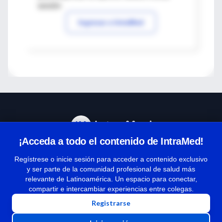
sesión
Ingresar a IntraMed
¡Acceda a todo el contenido de IntraMed!
Centro de Ayuda
Regístrese o inicie sesión para acceder a contenido exclusivo
y ser parte de la comunidad profesional de salud más
relevante de Latinoamérica. Un espacio para conectar,
Términos y condiciones
compartir e intercambiar experiencias entre colegas.
| Políticas de privacidad
Registrarse
| Todos los derechos reservados | Copyright 1997-2026