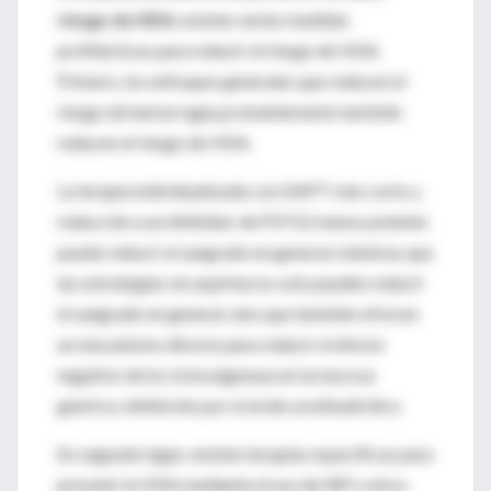
riesgo de HDA
, existen varias medidas
profilácticas para reducir el riesgo de HDA.
Primero, los enfoques generales que reducen el
riesgo de hemorragia probablemente también
reducen el riesgo de HDA.
La terapia individualizada con DAPT más corto y
reducción a un inhibidor de P2Y12 menos potente
puede reducir el sangrado en general, mientras que
las estrategias sin aspirina no solo pueden reducir
el sangrado en general, sino que también ofrecen
un mecanismo directo para reducir el efecto
negativo de la ciclooxigenasa en la mucosa
gástrica. inhibición por el ácido acetilsalicílico.
En segundo lugar, existen terapias específicas para
prevenir la HDA mediante el uso de IBP u otros