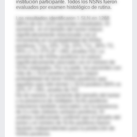
institución participante. Todos los NSNs fueron
evaluados por examen histológico de rutina.
Los resultados identificaron 1 SLN en 1268
(90%) de los 1415 pacientes estudiados. El
aumento en el tamaño del tumor estuvo
significativamente relacionado con el
incremento en la probabilidad de NSNs
positivos: T1a, 14%; T1b, 22%; T1c, 30%; T2,
45%; y T3, 57% (P =.002, prueba X2). La
presencia de NSNs positivos no estuvo
significativamente asociada con el número de
SLNs extirpados. Por su parte, los pacientes con
más de 1 SLN positivo tuvieron mayor
probabilidad de tener NSNs positivos que
aquellos que sólo tenían 1 SLN positivo (50% vs
32%, P <.001, prueba de X2)
De tal manera, el aumento del tamaño del tumor
y la presencia de múltiples SLNs positivos
estuvieron también asociados con la presencia
de 4 o más nódulos axilares positivos. El
análisis multivariado confirmó que el tamaño del
tumor y el número de SLNs positivos fueron
factores independientes para la predicción de
NSNs positivos.