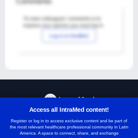
Comments
To view colleagues' comments or to
express your opinion you must log in
Log in to IntraMed
Access all IntraMed content!
Help Center
Register or log in to access exclusive content and be part of
the most relevant healthcare professional community in Latin
America. A space to connect, share, and exchange
Terms and Conditions