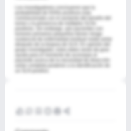
Los investigadores concluyeron que la
probabilidad de NSNs positivos esta
correlacionada con el aumento del tamaño del
tumor y la presencia de múltiples SLNs
positivos. Sin embargo, aún pacientes con
tumores primarios pequeños tienen riesgo
sustancial de enfermedad residual nodal axilar
después de la biopsia de SLN. En opinión del
grupo investigador, estos datos serán de gran
ayuda para el momento de aconsejar al
paciente acerca de la necesidad de disección
axilar completa posterior a la identificación de
un SLN positivo.