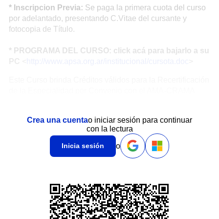
* Inscripcion Previa:
Se paga la primera cuota del curso
por adelantado, presentando C.Vitae del cursante y
fotocopia de Título.
* PROGRAMA DEL CURSO: click acá para bajarlo a su
PC
<
http://www.apsa.org.ar/institucional/cursota.doc
>
Este Curso brinda Créditos válidos para la Recertificación
de la Especialidad por Convenio con el AMA-CRAMA
Crea una cuenta
o iniciar sesión para continuar
con la lectura
o
Inicia sesión