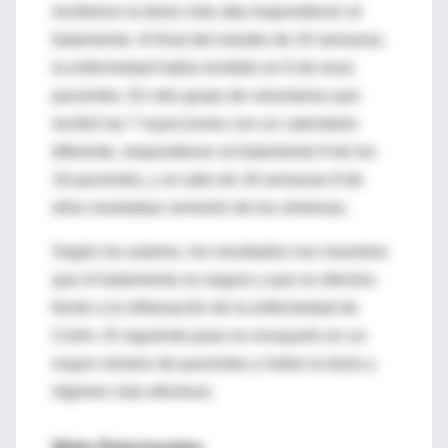
recibieron la dosis más alta respondieron al
tratamiento. Al final del estudio de 24 semanas,
la enfermedad había remitido en 6 de esos
pacientes. En otro grupo de voluntarios que
recibió las 7 inyecciones con un calendario
diferente, respondieron al tratamiento 9 de los
16 pacientes, y al cabo de 18 semanas 8 de
ellos mostraban remisión de los síntomas.
Según los autores, los resultados nos muestran
que el tratamiento es seguro y que es efectivo
frente a la inflamación de la enfermedad de
Crohn. El siguiente paso es ensayarlo en un
mayor número de pacientes y hallar la dosis y
régimen más efectivos.
Webs Relacionadas