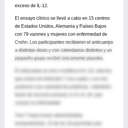
exceso de IL-12.
El ensayo clínico se llevó a cabo en 15 centros
de Estados Unidos, Alemania y Países Bajos
con 79 varones y mujeres con enfermedad de
Crohn. Los participantes recibieron el anticuerpo
a distintas dosis y con calendarios distintos y un
pequeño grupo recibió únicamente placebo.
El anticuerpo se une e inutiliza la IL-12, citocina
que activa los linfocitos T, los cuales, a su vez,
producen una variedad de proteínas –interferón,
factor de necrosis tumoral, IL-6 e IL-18- que
causan la enfermedad.
Tras 7 inyecciones administradas
semanalmente, 12 de los 16 pacientes que