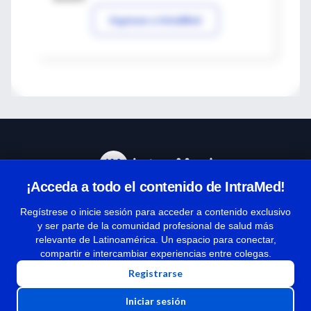
Ingresar a IntraMed
¡Acceda a todo el contenido de IntraMed!
Centro de Ayuda
Regístrese o inicie sesión para acceder a contenido exclusivo
y ser parte de la comunidad profesional de salud más
relevante de Latinoamérica. Un espacio para conectar,
Términos y condiciones
compartir e intercambiar experiencias entre colegas.
| Políticas de privacidad
Registrarse
| Todos los derechos reservados | Copyright 1997-2026
Iniciar sesión