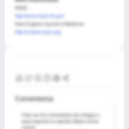
NIAID
http://www.niaid.nih.gov/
New England Journal of Medicine
http://content.nejm.org/
Comentarios
Para ver los comentarios de colegas o
para expresar tu opinión debes iniciar
sesión