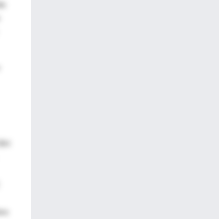
do
 CRH
tre