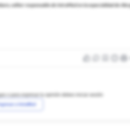
aro, editor responsable de IntraMed en la especialidad de Aler
as o para expresar tu opinión debes iniciar sesión
ngresar a IntraMed