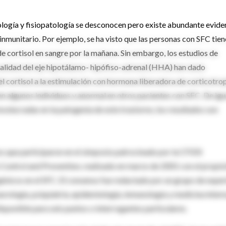
iología y fisiopatología se desconocen pero existe abundante evide
inmunitario. Por ejemplo, se ha visto que las personas con SFC tie
 de cortisol en sangre por la mañana. Sin embargo, los estudios de
alidad del eje hipotálamo- hipófiso-adrenal (HHA) han dado
el cortisol a la estimulación con hormona liberadora de corticotro
n algunos individuos y anormal en otros pacientes con SFC. De igu
nvolucradas en la patogenia de este trastorno, los resultados son
os que participaron en el simposio patrocinado por la CFIDS
 Control and Prevention, realizado en marzo de 2001 con el propós
ogénicos en el SFC. El consenso fue redactado por un grupo de expe
urología, psiquiatría, epidemiología, inmunología y medicina intern
disponible para seis puntos o interrogantes particulares.