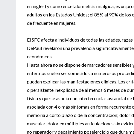
en inglés) y como encefalomielitis miálgica, es un p
adultos en los Estados Unidos; el 85% al 90% de los 
de frecuente en mujeres.
El SFC afecta a individuos de todas las edades, raza
DePaul revelaron una prevalencia significativamente
económicos.
Hasta ahora no se dispone de marcadores sensibles y 
enfermos suelen ser sometidos a numerosos procedimi
puedan explicar las manifestaciones clínicas. Los cri
o persistente inexplicada de al menos 6 meses de dur
física y que se asocia con interferencia sustancial de
asociada con 4 o más síntomas en forma recurrente o
memoria a corto plazo o de la concentración; dolor de
muscular; dolor en múltiples articulaciones sin evid
no reparador y decaimiento posejercicio que dura má