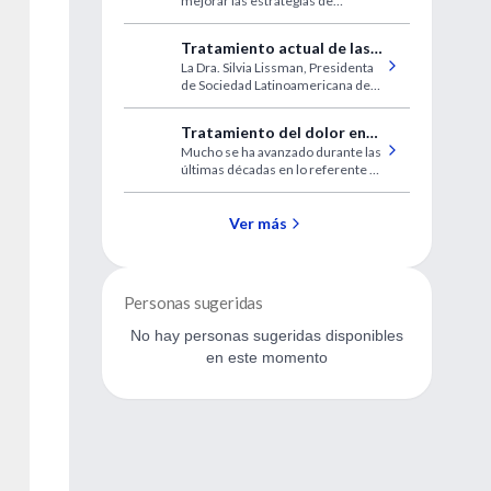
mejorar las estrategias de
desconocimiento en el
rehabilitación de los pacientes
daño cerebral
afectados de lesiones cerebrales.
Tratamiento actual de las
La Dra. Silvia Lissman, Presidenta
dislipemias
de Sociedad Latinoamericana de
Ateroesclerosis (SOLAT),
presenta el diganóstico,
Tratamiento del dolor en
clasificación y tratamiento
Mucho se ha avanzado durante las
pediatría
farmacológico de las dislipemias.
últimas décadas en lo referente al
dolor en pediatría, se exponen a
continuación los conceptos mas
importantes.
Ver más
Personas sugeridas
No hay personas sugeridas disponibles
en este momento