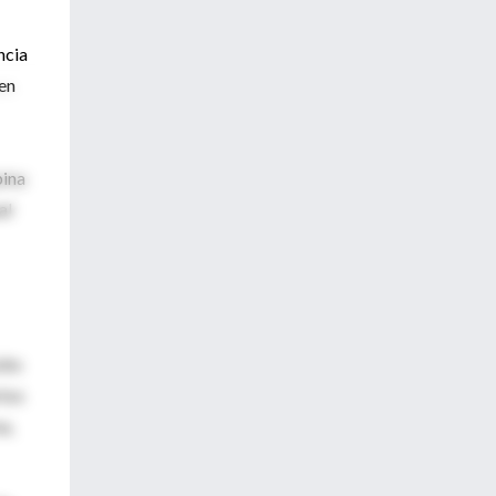
ncia
nen
pina
al
ito
rtos
a,