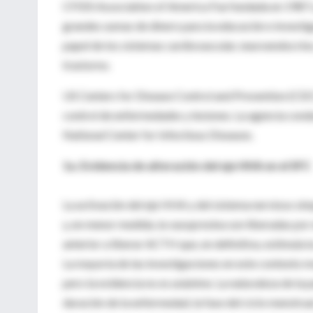
CFIDS Association of America Fue fundada en 1987 y 
grandes sumas de dinero para la educación e investig
papel de los sistemas cardiovascular, neuroendocrino,
trastorno.
US Centers for Disease Control and Prevention (CDC)
control de enfermedades y lesiones. La agencia condu
National Center for Infectious Diseases.
1a. Evidencia de alteración del eje HHA en el SFC
La activación del eje HHA y del sistema nervioso sim
y, en menor medida, la vasopresina son liberadas por 
anterior a liberar ACTH que, en definitiva, estimula la
La mayoría de las investigaciones en este contexto m
pero la evidencia no es unánime. La naturaleza de la p
duración de la enfermedad, la fase del ciclo menstrual