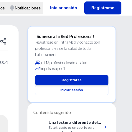
Iniciar sesión
Registrarse
tos
Notificaciones
¡Súmese a la Red Profesional!
Regístrese en IntraMed y conecte con
profesionales de la salud de toda
Latinoamérica.
2004
+1.1 M profesionales de la salud
Impulse su perfil
Registrarse
Iniciar sesión
Contenido sugerido
Una lectura diferente del
Este trabajo es un aporte para
fenómeno del