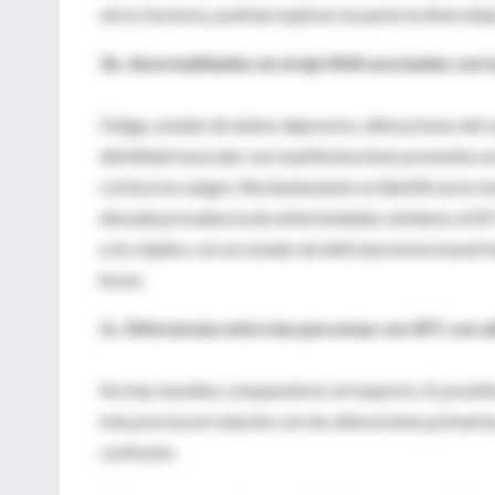
otros factores, podrían explicar en parte la diversida
1b. Anormalidades en el eje HHA asociadas con l
Fatiga, estado de ánimo depresivo, alteraciones del s
debilidad muscular son manifestaciones presentes en
cortisol en sangre. Recientemente se identificaron mu
elevada prevalencia de enfermedades similares al SFC
a los tejidos con un estado de deficiencia hormonal fu
horas.
1c. Diferencias entre las personas con SFC con al
No hay estudios comparativos al respecto. Es posible
más precisa en relación con las alteraciones primaria
confusión.