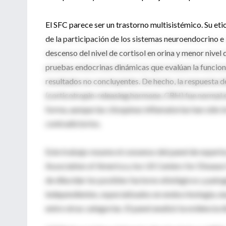
El SFC parece ser un trastorno multisistémico. Su et
de la participación de los sistemas neuroendocrino e 
descenso del nivel de cortisol en orina y menor nivel
pruebas endocrinas dinámicas que evalúan la funcion
resultados no concluyentes. De hecho, la respuesta d
(corticotropin-releasing hormone, CRH) fue normal e
forma, aunque las citoquinas inflamatorias han sido i
contradictorios.
Este trabajo resume el consenso del panel de expert
Association of America y los US Centers for Disease
de dilucidar los posibles factores etiológicos y pat
independientes, especializados en endocrinología, ne
entre otras categorías. El panel analizó la evidencia 