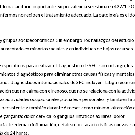
roblema sanitario importante. Su prevalencia se estima en 422/100 
enfermos no reciben el tratamiento adecuado. La patología es el d
s y grupos socioeconómicos. Sin embargo, los hallazgos del estudio
 aumentada en minorías raciales y en individuos de bajos recursos
específicos para realizar el diagnóstico de SFC; sin embargo, los
entos diagnósticos para eliminar otras causas físicas y mentales
terios diagnósticos internacionales de SFC incluyen: fatiga recurre
ación que no calma con el reposo, que no se relaciona con la activi
 las actividades ocupacionales, sociales y personales; y también fat
 persistente y también durante 6 meses como mínimo: alteración d
 garganta; dolor cervical o ganglios linfáticos axilares; dolor
encia de edema o inflamación; cefalea con características nuevas; s
s de 24 horas.