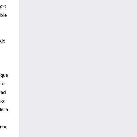
000
oble
 de
 que
nte
dad
iga
e la
ueño