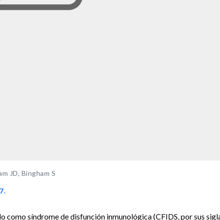
dam JD, Bingham S
7.
do como síndrome de disfunción inmunológica (CFIDS, por sus sigl