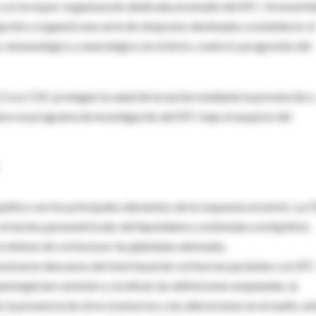
es la mayor organización dedicada al estudio del SFC. Ha inverti
ación y organizó una serie de simposios destinados a establecer el
 inmunológico y neurológico en el inicio, control y progresión del
 Los CDC protegen la salud de la nación mediante la prevención y
ce un programa de investigación del SFC bajo el auspicio del
pático son los principales elementos de la respuesta al estrés. La
el núcleo paraventricular del hipotálamo y estimulan a la hipófisis
 síntesis de cortisol por las glándulas adrenales.
ostraron descenso del nivel basal de cortisol en pacientes con SFC
atología (en remisión y recidiva), las definiciones empleadas, la
, la presencia de otros trastornos y las alteraciones en el sueño, en