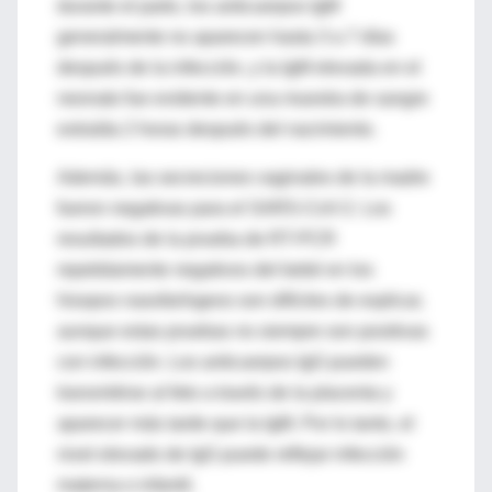
durante el parto, los anticuerpos IgM
generalmente no aparecen hasta 3 a 7 días
después de la infección, y la IgM elevada en el
neonato fue evidente en una muestra de sangre
extraída 2 horas después del nacimiento.
Además, las secreciones vaginales de la madre
fueron negativas para el SARS-CoV-2. Los
resultados de la prueba de RT-PCR
repetidamente negativos del bebé en los
hisopos nasofaríngeos son difíciles de explicar,
aunque estas pruebas no siempre son positivas
con infección. Los anticuerpos IgG pueden
transmitirse al feto a través de la placenta y
aparecer más tarde que la IgM. Por lo tanto, el
nivel elevado de IgG puede reflejar infección
materna o infantil.