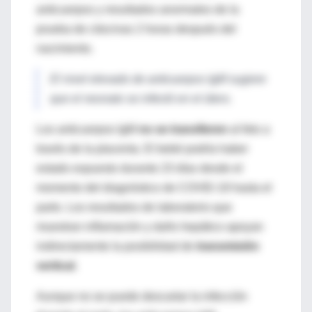
anticuerpos y resultados anormales de la
prueba de citocinas 2 horas después del
nacimiento.
El nivel elevado de anticuerpos IgM sugiere
que el neonato se infectó en el útero.
Los anticuerpos IgM
no se transfieren
al feto a
través de la placenta. El bebé podría haber
estado expuesto durante 23 días desde el
momento del diagnóstico de COVID-19 hasta el
parto. Los resultados de laboratorio que
muestran inflamación y daño hepático apoyan
indirectamente la posibilidad de
transmisión
vertical
.
Aunque no se puede descartar la infección