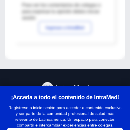
Para ver los comentarios de colegas o
para expresar tu opinión debes iniciar
sesión
Ingresar a IntraMed
¡Acceda a todo el contenido de IntraMed!
Centro de Ayuda
Regístrese o inicie sesión para acceder a contenido exclusivo
y ser parte de la comunidad profesional de salud más
relevante de Latinoamérica. Un espacio para conectar,
Términos y condiciones
compartir e intercambiar experiencias entre colegas.
| Políticas de privacidad