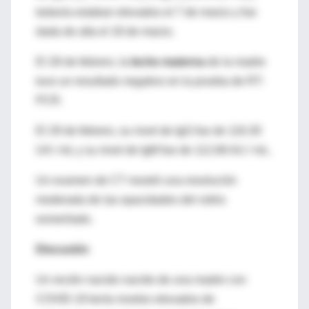
todavía estaban elevados el 7 de marzo y fue
dada de alta el 18 de marzo.
El 28 de febrero, la
leche materna
de la madre
tuvo un resultado negativo en la prueba de RT-
PCR.
El 29 de febrero, su nivel de IgG fue de 116.30
UA / mL y su nivel de IgM fue de 112.66 AU / mL.
Un examen de CT mostró una resolución
moderada de las opacidades del vidrio
esmerilado.
Discusión
Un recién nacido nacido de una madre con
COVID-19 tenía niveles elevados de