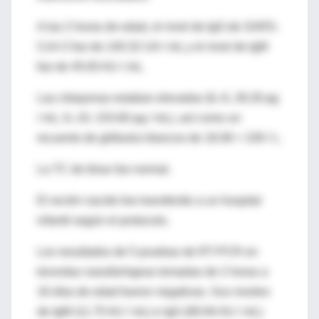
A las 2 horas de edad, el nivel de IgG de SARS-
CoV-2 fue de 140.32 UA / mL y el nivel de IgM
fue de 45.83 AU / mL.
Las citoquinas estaban elevadas (IL-6, 28.26 pg
/ mL; IL-10, 153.60 pg / mL), así como un
recuento de glóbulos blancos de 18.08 × 109 / L.
La TC de tórax fue normal.
El recién nacido fue transferido a un hospital
infantil según el protocolo.
Los resultados de 5 pruebas de RT-PCR en
torundas nasofaríngeas tomadas de 2 horas a
16 días de edad fueron negativas. Sus niveles
de IgM (11.75 AU / mL) e IgG (69.94 AU / mL)