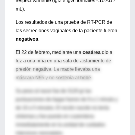
respectivamente (IgM e IgG normales <10 AU /
mL).
Los resultados de una prueba de RT-PCR de
las secreciones vaginales de la paciente fueron
negativos
.
El 22 de febrero, mediante una
cesárea
dio a
luz a una niña en una sala de aislamiento de
presión negativa. La madre llevaba una
máscara N95 y no sostenía al bebé.
Su peso al nacer fue de 3120 gr las
puntuaciones de Apgar fueron de 9 a 1 minuto y
de 10 a 5 minutos. El recién nacido no tenía
síntomas y fue puesto en cuarentena
inmediatamente en la unidad de cuidados
intensivos neonatales.