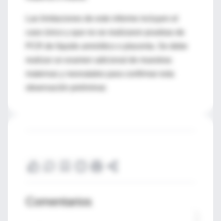
Las limitaciones de este informe incluyen el
caso único y que no se realizaron pruebas de
PCR de líquido amniótico o placenta. Se debe
realizar un examen adicional de muestras
maternas y neonatales para confirmar esta
observación preliminar.
Comentarios