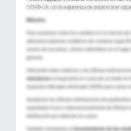
COVID-19, con la esperanza de proporcionar algun
Métodos
Para examinar cómo los cambios en la mezcla de l
utilizamos patrones sintéticos de contacto especí
cierres de escuelas, cierres extendidos en el luga
general.
Utilizando estas matrices y las últimas estimacio
simulamos
la trayectoria en curso de un brote en
expuesto-infectado-eliminado (SEIR) para varias m
Ajustamos las últimas estimaciones de parámetro
exportados local e internacionalmente de Wuhan e
distribución por edad de los casos.
También simulamos el
levantamiento de las med