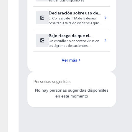
evidencias disponibles
COVID19
Declaración sobre uso de
El Consejo de HTA de la desea
IECA y ARAII durante la
resaltar la falta de evidencia que
pandemia COVID 19
respalde el efecto nocivo de ACE-I
y ARB en el contexto del brote
Bajo riesgo de que el
pandémico de COVID-19
Un estudio no encontró virus en
coronavirus se propague a
las lágrimas de pacientes
través de las lágrimas
infectados
Ver más
Personas sugeridas
No hay personas sugeridas disponibles
en este momento