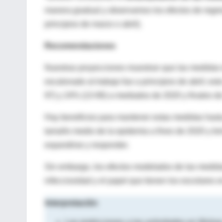
manera gradual y observamos los efectos de regres
principios de marzo o abril).
Recomendaciones
Nuestras proyecciones muestran que las medidas de
escalonado al trabajo fue a principios de abril; e
97) y 24% (13-90) a mediados de 2020 y finales d
Hay beneficios para mantener estas medidas hasta
tamaño medio de la epidemia a fines de 2020 y br
expandirse y responder.
Sin embargo, los efectos modelados de las medidas
infecciosidad y el papel que tienen los escolares 
Interpretación