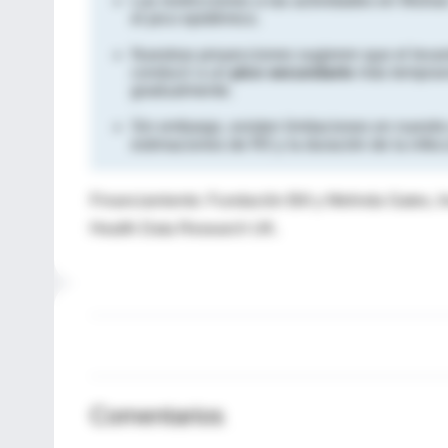
Las restricciones a las actividades en Wuhan
el pico epidémico.
Nuestras proyecciones sugieren que el levan
conducir a un
pico secundario
más temprano
gradualmente.
Sin embargo, existen limitaciones en nuestro
estimaciones de R0 y la duración de la infec
Financiamiento: Fundación Bill y Melinda Gates, I
Health Data Research UK.
Comentarios