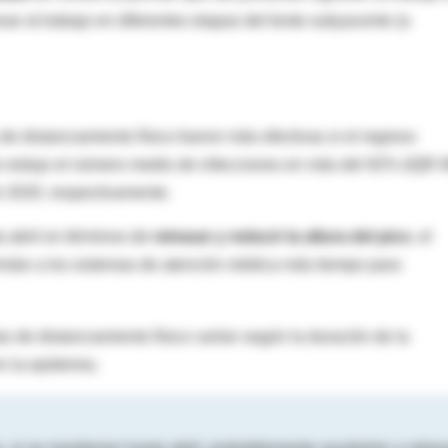
ar al trabajo en diferentes etapas del brote subyacente (a
 distanciamiento físico fueron más efectivas si el regreso
sto redujo el número medio de infecciones en más del 92% (IQR 
e 2020, respectivamente.
 abril en términos de
retrasar y reducir la altura del pico
, el
indar a los sistemas de atención médica más tiempo para
 de distanciamiento físico varían según la duración de la
en la epidemia.