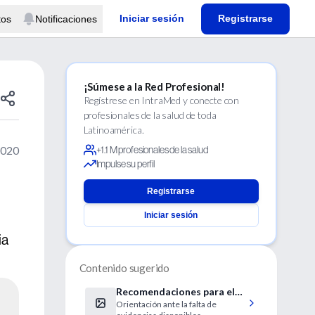
Iniciar sesión
Registrarse
tos
Notificaciones
¡Súmese a la Red Profesional!
Regístrese en IntraMed y conecte con
profesionales de la salud de toda
Latinoamérica.
2020
+1.1 M profesionales de la salud
Impulse su perfil
Registrarse
Iniciar sesión
ia
Contenido sugerido
Recomendaciones para el
Orientación ante la falta de
abordaje terapéutico de