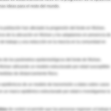
as ideas para el resto del mundo.
a población han afectado la progresión del brote en Wuhan,
ficos de la ubicación en Wuhan y los adaptamos en presencia de
r de trabajo y una reducción en la mezcla en la comunidad en
nes de los parámetros epidemiológicos del brote de Wuhan,
 Wuhan utilizando un modelo estructurado por edad susceptible-
edidas de distanciamiento físico.
s epidémicos de un modelo de transmisión a datos sobre casos
n un marco epidémico estructurado por edad e investigamos la
idas
de control al permitir que las personas regresen al trabajo