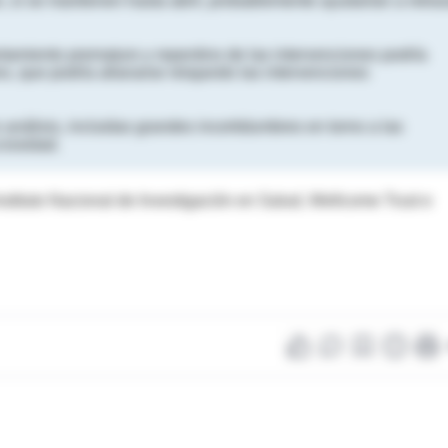
, si se mantienen hasta abril, probablemente ayudarían a retras
tamiento prematuro y repentino de las intervenciones podría
, que podría allanarse relajando las intervenciones
 análisis, incluidas grandes incertidumbres en torno a las
ciosidad.
nstituto Nacional de Investigación en Salud, Wellcome Trust e