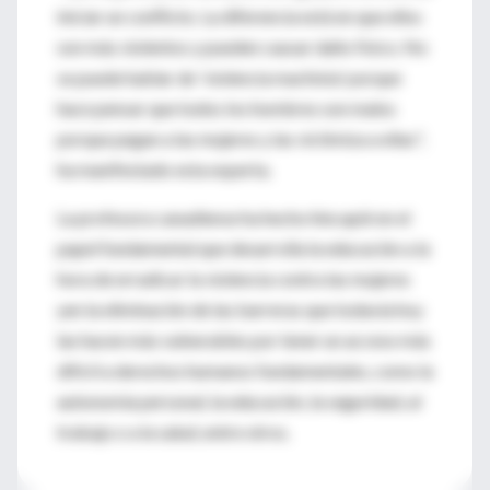
iniciar un conflicto. La diferencia está en que ellos
son más violentos y pueden causar daño físico. No
se puede hablar de 'violencia machista' porque
hace pensar que todos los hombres son malos
porque pegan a las mujeres y las victimiza a ellas",
ha manifestado esta experta.
La profesora canadiense ha hecho hincapié en el
papel fundamental que desarrolla la educación a la
hora de erradicar la violencia contra las mujeres
yen la eliminación de las barreras que todavía hoy
las hacen más vulnerables por tener un acceso más
difícil a derechos humanos fundamentales, como la
autonomía personal, la educación, la seguridad, al
trabajo o a la salud, entre otros.