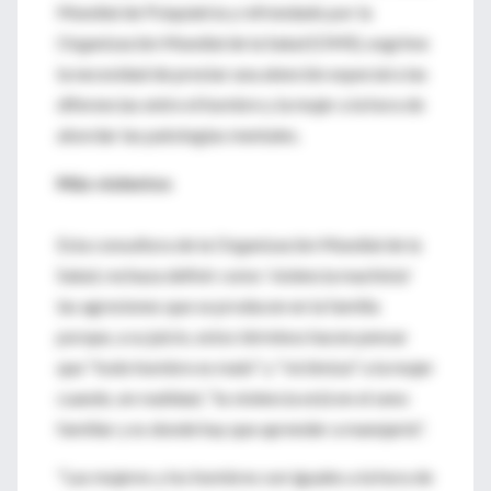
Mundial de Psiquiatría y refrendado por la
Organización Mundial de la Salud (OMS), esgrime
la necesidad de prestar una atención especial a las
diferencias entre el hombre y la mujer a la hora de
abordar las patologías mentales.
Más violentos
Esta consultora de la Organización Mundial de la
Salud, rechaza definir como 'violencia machista'
las agresiones que se producen en la familia
porque, a su juicio, estos términos hacen pensar
que "todo hombre es malo" y "victimiza" a la mujer
cuando, en realidad, "la violencia está en el seno
familiar y es donde hay que aprender a manejarla".
"Las mujeres y los hombres son iguales a la hora de