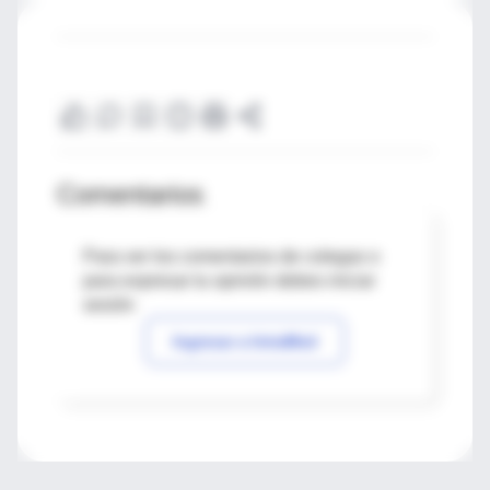
Comentarios
Para ver los comentarios de colegas o
para expresar tu opinión debes iniciar
sesión
Ingresar a IntraMed