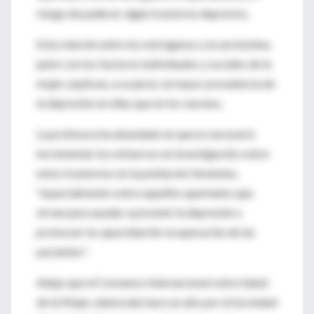
riesgo de padecer algún trastorno depresivo.
Esta relación entre los estrógenos y la serotonina,
junto con los factores individuales y sociales de la
mujer, explican, a su juicio, la mayor prevalencia de
la depresión en ellas que en los varones.
La profesora ha abundado en que es necesario
incrementar los esfuerzos en investigación sobre
estos trastornos en la población femenina,
"especialmente sobre aquellos apartados que
sirvan para ayudar a prevenir la depresión y
promover la capacidad de recuperación de las
pacientes".
Adujo que el Consenso Internacional sobre Salud
de la Mujer, elaborado hace un año por la Sociedad