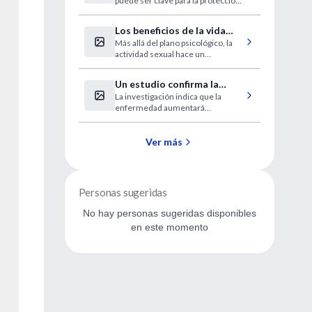
puede ser clave para la protección
cardiovascular?
de enfermedad cardíaca.
Los beneficios de la vida
Más allá del plano psicológico, la
sexual
actividad sexual hace un
importante aporte a la salud física.
Mitos, realidades y consejos de
Un estudio confirma la
los especialistas.
La investigación indica que la
influencia genética en el mal
enfermedad aumentará
de Alzheimer
paralelamente al crecimiento de la
población adulta.
Ver más
Personas sugeridas
No hay personas sugeridas disponibles
en este momento