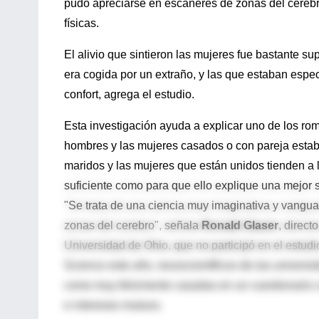
pudo apreciarse en escáneres de zonas del cerebro
físicas.
El alivio que sintieron las mujeres fue bastante s
era cogida por un extraño, y las que estaban espe
confort, agrega el estudio.
Esta investigación ayuda a explicar uno de los ro
hombres y las mujeres casados o con pareja estab
maridos y las mujeres que están unidos tienden a li
suficiente como para que ello explique una mejor s
"Se trata de una ciencia muy imaginativa y vanguar
zonas del cerebro", señala
Ronald Glaser
, direct
Universidad de Ohio, que no participó en el estudi
Science este año, neurocientíficos de las universi
como muy felizmente casadas en un cuestionario c
e intereses mutuos.