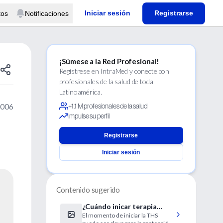
Iniciar sesión
Registrarse
tos
Notificaciones
¡Súmese a la Red Profesional!
Regístrese en IntraMed y conecte con
profesionales de la salud de toda
Latinoamérica.
2006
+1.1 M profesionales de la salud
Impulse su perfil
Registrarse
Iniciar sesión
Contenido sugerido
¿Cuándo inicar terapia
El momento de iniciar la THS
hormonal en prevención