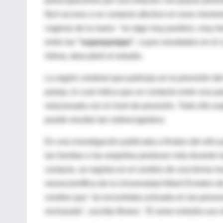
preocupaciones por una relación, los plazos pere
fácil acceso a un contacto afectivo en esos mome
cogerse de la mano- "es algo muy positivo, muy tra
entre las
"superparejas"
, cuyos resultados en el
íntima, descubrió el estudio.
La región cerebral que participa en la previsión de
pareja, lo cual indica que un contacto entre una pa
relacionada con el nivel de previsión. Todo ello exp
puede resultar tan sobrecogedora.
En una investigación publicada a finales del año 
las heridas o las ampollas perduran más durante los
contacto, se registra en el cerebro de una forma m
neurocientífica de la Universidad Albert Einstein 
cerebro que "se encontraba activada en las perso
rechazado", escribe Brown. "El amor entraña sus