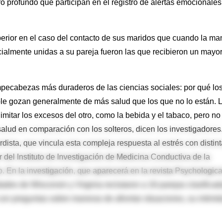
 profundo que participan en el registro de alertas emocionales
uperior en el caso del contacto de sus maridos que cuando la ma
cialmente unidas a su pareja fueron las que recibieron un mayo
mpecabezas más duraderos de las ciencias sociales: por qué lo
le gozan generalmente de más salud que los que no lo están. 
mitar los excesos del otro, como la bebida y el tabaco, pero no 
alud en comparación con los solteros, dicen los investigadores
dista, que vincula esta compleja respuesta al estrés con distin
or del Instituto de Investigación de Medicina Conductiva de la
o. En la investigación, que aparecerá en la revista Psychologica
dades de Wisconsin y Virginia reclutaron a 16 parejas clasificad
on preguntas sobre maneras de afrontar situaciones, su intimi