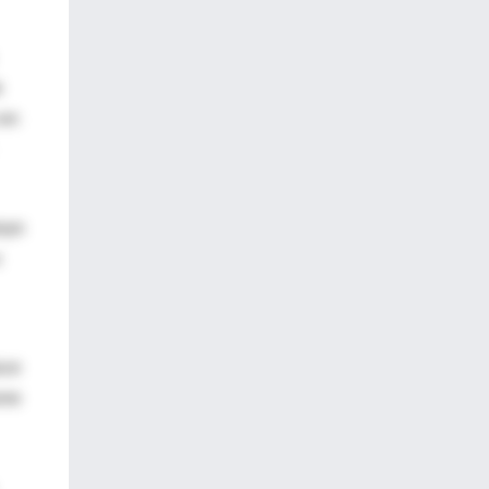
e
 en
poyo
uce
one