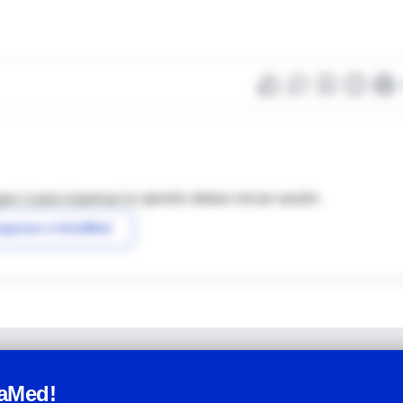
as o para expresar tu opinión debes iniciar sesión
ngresar a IntraMed
raMed!