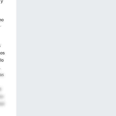
 y
no
r
s
Los
lo
.
tas
l
as
dad