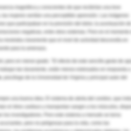
nancia magnética y conscientes de que recibirían una leve
a, las mujeres sentían una perceptible aprensión. Las imágenes
es que participaban en la previsión del dolor, la acentuación d
 emociones negativas, entre otros sistemas. Pero en el momento
a mostraba claramente que el nivel de actividad descendía en
rando para la amenaza.
t, pero en menor grado. "El efecto de este sencillo gesto de a
e trabajar tan duramente, están menos estresados en respuesta a
n
, psicólogo de la Universidad de Virginia y principal autor del
mpre una buena idea. El sistema de alerta del cerebro, que ind
tan el ritmo cardiaco y transportan sangre a los músculos, disp
lan los investigadores. Pero este sistema a menudo se torna
acuciantes, pero no peligrosas para la vida, como las