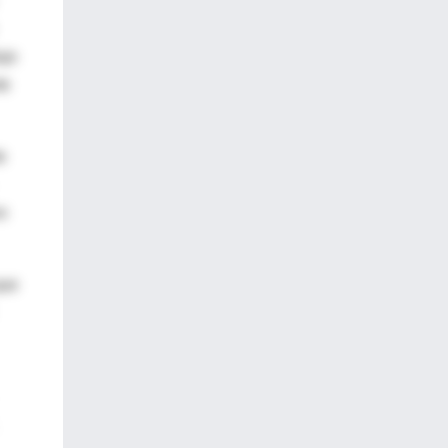
ujo
te
e
vo
que