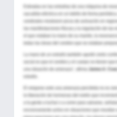
Estiradas en las entrañas de una máquina de reso
sacudida eléctrica en un tobillo de forma periódic
cerebrales mostraron picos de activación en region
las manifestaciones físicas y la regulación de las
el que notaban la mano de su marido, la resonanci
todas las áreas del cerebro que se estaban prepa
La mano de un extraño también aportó cierto confor
social es que el cerebro y el cuerpo no tienen qu
una situación de amenaza", afirma
James A. Coa
estudio.
El relajarse ante una amenaza percibida no es sie
la liberación de hormonas del estrés que incremen
a la gente a luchar o a correr para salvarse, seña
excesivamente activo en situaciones que resultan 