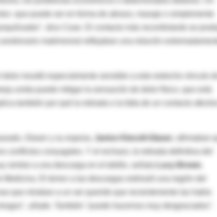
ntorios, los problemas económicos o determinados deberes. Un
ntos -que puede ser en forma de abrazo, masaje o simplemente
nquilizador", dice Coan. El contacto más reconfortante se prod
 cuestionario matrimonial reflejaban una relación extremadamen
l dolor resultó especialmente sensible a este estrecho vínculo d
reja unida puede mitigar la sensación de dolor físico, que está
lica también por qué la retirada o la falta de un contacto afecti
pasado, Glaser y su esposa,
Janice Kiecolt-Glaser
, afirmaban 
 conflictos conyugales. Y el rechazo, la retirada definitiva del
uy similar a una descarga en el tobillo, señala
Lucy Brown
,
de Medicina. El temor a las descargas estimuló una región del
nas que miraban a un ser querido que recientemente las había
 riesgos", añade. También "puede hacernos muy desgraciados".