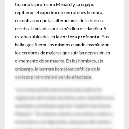
Cuando la profesora Ménard y su equipo
repitieron el experimento en ratones hembra,
encontraron que las alteraciones de la barrera
cerebral causadas por la pérdida de claudina-5
estaban ubicadas en la
corteza prefrontal
. Sus
hallazgos fueron los mismos cuando examinaron
los cerebros de mujeres que sufrían depresión en
el momento de su muerte. En los hombres, sin
embargo, la barrera hematoencefálica de la
corteza prefrontal
no se vio afectada
.
“La corteza prefrontal está involucrada en la
regulación del estado de ánimo, pero también en la
ansiedad y la autopercepción”, explicó el profesor
Ménard ”. “En ratones machos con estrés crónico y
en hombres con depresión, esta parte del cerebro