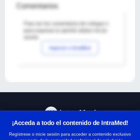
Comentarios
Para ver los comentarios de colegas o
para expresar tu opinión debes iniciar
sesión
Ingresar a IntraMed
¡Acceda a todo el contenido de IntraMed!
Centro de Ayuda
Regístrese o inicie sesión para acceder a contenido exclusivo