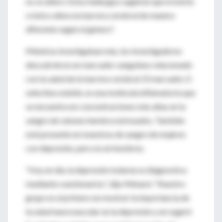
no se alteró. Estos hallazgos sugieren que el estrés
crónico altera la barrera cerebral de manera
diferente según el género".
Mientras investigaban más, los investigadores
descubrieron un marcador sanguíneo relacionado
con la salud de la barrera cerebral. El marcador, E-
selectina soluble, es una molécula inflamatoria que
se encuentra en concentraciones más altas en la
sangre de ratones hembra estresados. También
está presente en muestras de sangre de mujeres
con depresión, pero no en hombres.
“Hoy en día, la depresión todavía se diagnostica
mediante cuestionarios”, dijo Ménard. “Nuestro
grupo es el primero en mostrar la importancia de
la salud neurovascular en la depresión y en sugerir