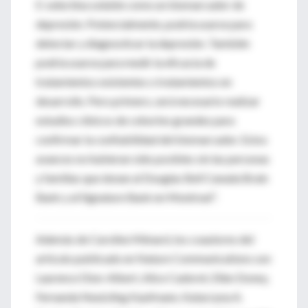
E-selectina soluble como un biomarcador de
depresión. Potencialmente, podría usarse para
detectar y diagnosticar la depresión. También
podría usarse para medir la eficacia de
tratamientos existentes o tratamientos en
desarrollo. Pero primero, será necesario realizar
estudios clínicos de cohortes grandes para
confirmar la confiabilidad del biomarcador. Estos
avances no hubieran sido posibles sin las personas
y familias que donan al Douglas Bell Canada Brain
Bank y al Signature Bank en Montreal".
Además de Caroline Ménard, los coautores del
artículo publicado en Nature Communications son
Laurence Dion-Albert, Alice Cadoret, Ellen Doney,
Fernanda Neutzling Kaufmann, Katarzyna A.