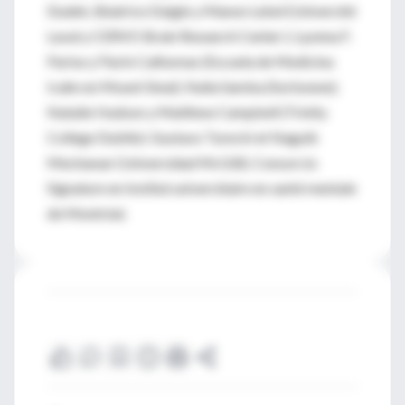
Dudek, Béatrice Daigle y Manon Lebel (Université
Laval y CERVO Brain Research Center ); Lyonna F.
Parise y Flurin Cathomas (Escuela de Medicina
Icahn en Mount Sinai); Nalia Samba (Sorbonne);
Natalie Hudson y Matthew Campbell (Trinity
College Dublin); Gustavo Turecki et Naguib
Mechawar (Universidad McGill); Consorcio
Signature en Institut universitaire en santé mentale
de Montréal.