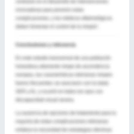
centrarse en el desarrollo de intervenciones
innovadoras para prevenir estas
complicaciones, y los médicos oftalmológicos
deben fomentar el control de la miopía".
Conclusiones y relevancia
En este estudio transversal de una población
holandesa altamente miope de ascendencia
europea, las características retinianas miopes
fueron frecuentes; se asociaron con la edad,
SER y AL; y ocurrió en todos los ojos con
discapacidad visual severa.
La ausencia de opciones de tratamiento para la
mayoría de estas complicaciones retinianas
enfatiza la necesidad de estrategias efectivas