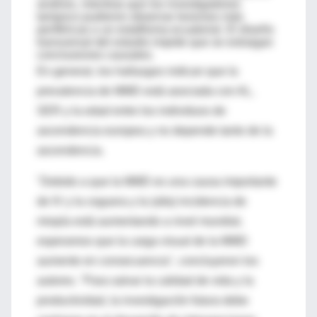
análisis, mientras que los investigadores
tampoco pudieron observar lesiones más
periféricas o un estafiloma ecuatorial. El diseño
transversal del estudio impide que se extraigan
conclusiones causales.
En general, los hallazgos indican que la
prevalencia de MMD está asociada con AL,
SER y la edad entre los individuos de
ascendencia europea y no depende tanto de la
ascendencia.
"Debido a que la MMD es una causa importante
de IV y la ceguera y la (alta) incidencia de
miopía está aumentando a nivel mundial,
esperamos que la carga visual de la MMD
aumente en consecuencia", concluyeron los
autores. "Para salvar la calidad de vida y la
productividad, la investigación futura debe