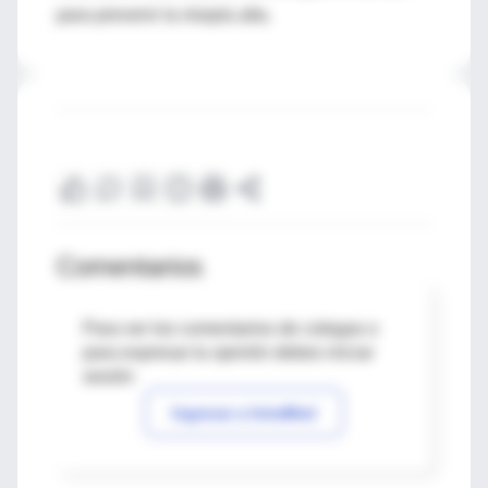
para prevenir la miopía alta.
Comentarios
Para ver los comentarios de colegas o
para expresar tu opinión debes iniciar
sesión
Ingresar a IntraMed