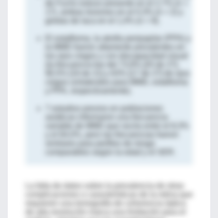
de Fuchs estuvo presente en el 2,7% (n =
17), ambas lesiones en el 0,3% (n = 2) y
grietas de laca en el 1,4% (n = 9).
El estafiloma, la atrofia peripapilar (PPA) y
la MMD fueron altamente prevalentes en
los ojos ciegos y con discapacidad visual
(la frecuencia fue del 73,9% [20 de 27],
90,5% [19 de 21] y 63% [17 de 27] de ojos
ciegos unilaterales para MMD, estafiloma
y PPA, respectivamente).
7 estudios previos en poblaciones
asiáticas informaron una frecuencia
variable de MMD que oscila entre el 8,3%
y el 64,0%, pero las frecuencias fueron
similares para perfiles de riesgo
comparables según la edad y el SER.
La falta de datos sobre la prevalencia de otras
complicaciones o características de la retina que
requieren una tomografía de coherencia óptica
de alta resolución marca una limitación para el