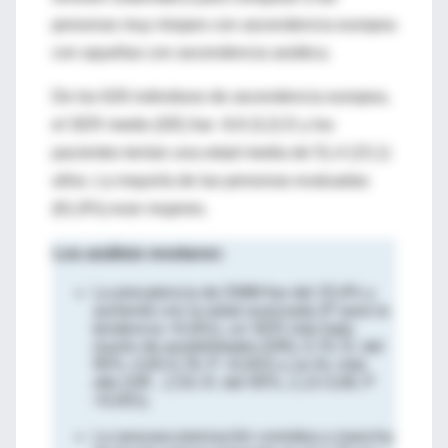
personas muy miopes con ascendencia europea
con aquellas con ascendencia asiática.
De los 626 individuos de ascendencia europea,
el SER medio (DE) fue -9,9 (3,2) D y los
pacientes tenían una edad media de 51,4 (15,1)
años. La mayoría de las personas evaluadas
(61,8%) eran mujeres.
Los análisis revelaron:
La prevalencia de DMM fue del 25,9% y
aumentó con la edad avanzada (P para la
tendencia <0,001), un SER más bajo
(razón de posibilidades [OR], 0,70; IC del
95%, 0,65-0,76; P <0,001) y un AL más
alto (OR , 2,53; IC del 95%, 2,13-3,06; P
<0,001).
La neovascularización coroidea o mancha