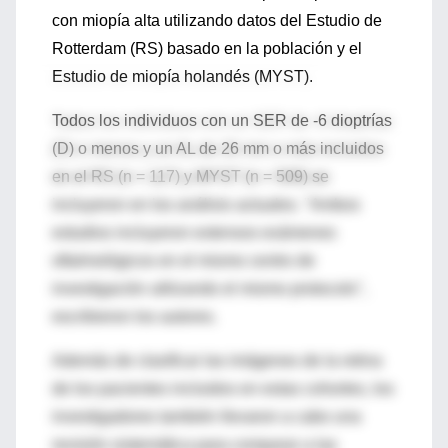
con miopía alta utilizando datos del Estudio de
Rotterdam (RS) basado en la población y el
Estudio de miopía holandés (MYST).
Todos los individuos con un SER de -6 dioptrías
(D) o menos y un AL de 26 mm o más incluidos
en el RS (n = 117) y MYST (n = 509) se
incluyeron en los análisis actuales. "Ambos
estudios incluyeron extensos exámenes
oftalmológicos en el mismo centro de
investigación utilizando el mismo protocolo",
escribieron los autores.
Además de clasificar las imágenes de la retina
de los pacientes incluidos en estas cohortes, los
investigadores también llevaron a cabo una
revisión sistemática para comparar a las