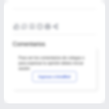
Comentarios
Para ver los comentarios de colegas o
para expresar tu opinión debes iniciar
sesión
Ingresar a IntraMed