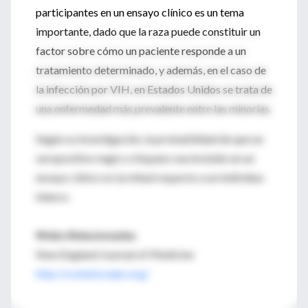
participantes en un ensayo clínico es un tema
importante, dado que la raza puede constituir un
factor sobre cómo un paciente responde a un
tratamiento determinado, y además, en el caso de
la infección por VIH, en Estados Unidos se trata de
una enfermedad más prevalente entre las minorías.
Según su investigación, la probabilidad de que un
seropositivo negro o hispano sea incluido en un
ensayo clínico es la mitad respecto a un individuo
blanco.
Webs Relacionadas
New England Journal of Medicine
http://content.nejm.org/