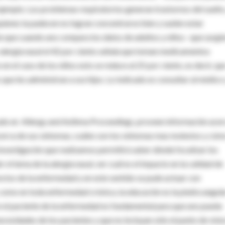
ejemplo. Los problemas respiratorios generan trastornos del sueño
uienes la padecen no logran concentrarse bien y suelen estar
te que cuando uno compara los datos de adultos y niños –que surgi
r alergia nasal el 42 por ciento señala que toman medicamentos
n el caso de los niños esto se reduce al 25 por ciento, es decir, qu
ue les administran a sus hijos. Lo indicado es consultar al médico
cado en Allergy and Asthma Proceedings, proveen información ace
acerca de sus síntomas, cuáles son los síntomas mas molestos y có
a investigación que realizamos permitirá saber dónde focalizar los
l tema de la alergia nasal, ver cuál es el impacto en la calidad de
rectos de la enfermedad y en este sentido se pude actuar con
omo en toda enfermedad crónica, la educación es la piedra angula
en el paciente de la enfermedad es fundamental para que uno pueda
cesidades de los pacientes y que no incluyan sólo el punto de vist