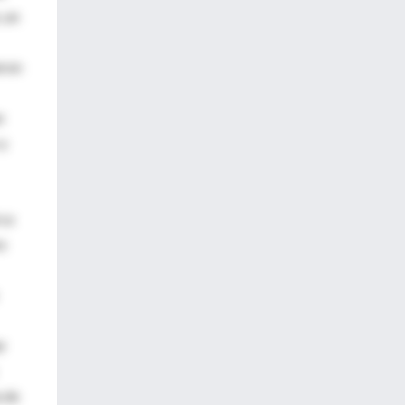
, un
eron
e
 y
rca
mo
r
a de