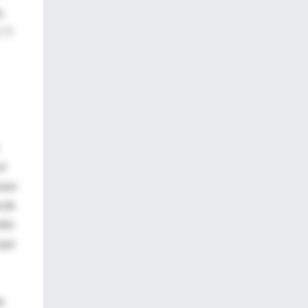
.
” Y
el
 por
a de
itis
rayó
e