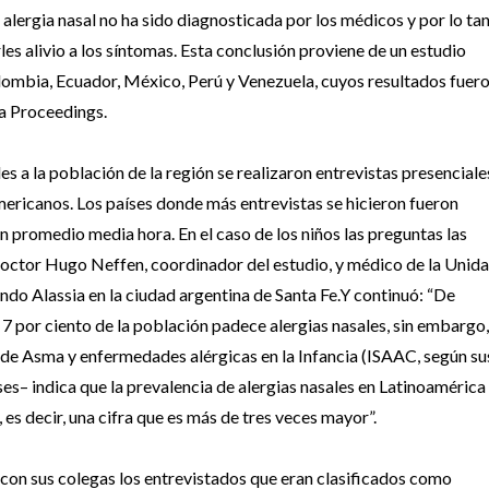
 alergia nasal no ha sido diagnosticada por los médicos y por lo ta
es alivio a los síntomas. Esta conclusión proviene de un estudio
Colombia, Ecuador, México, Perú y Venezuela, cuyos resultados fuer
ma Proceedings.
s a la población de la región se realizaron entrevistas presenciale
mericanos. Los países donde más entrevistas se hicieron fueron
n promedio media hora. En el caso de los niños las preguntas las
 doctor Hugo Neffen, coordinador del estudio, y médico de la Unid
do Alassia en la ciudad argentina de Santa Fe.Y continuó: “De
7 por ciento de la población padece alergias nasales, sin embargo,
 de Asma y enfermedades alérgicas en la Infancia (ISAAC, según su
íses– indica que la prevalencia de alergias nasales en Latinoamérica
 es decir, una cifra que es más de tres veces mayor”.
ó con sus colegas los entrevistados que eran clasificados como