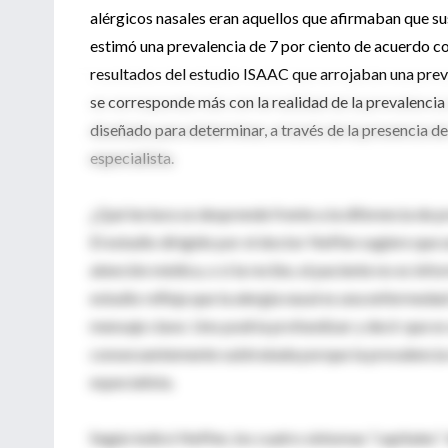
alérgicos nasales eran aquellos que afirmaban que su
estimó una prevalencia de 7 por ciento de acuerdo co
resultados del estudio ISAAC que arrojaban una prev
se corresponde más con la realidad de la prevalencia 
diseñado para determinar, a través de la presencia de 
especialista.
¿Qué lectura se desprende frente a la diferencia de 
El estudio dirigido por el doctor Neffen sugiere que
atención médica, o si la recibe, el paciente no es in
estudio refleja que la alergia nasal es una enfermed
mensaje clave. Uno podría profundizar y decir que e
consecuentemente subtratada porque la prevalencia re
especialista.
Según indicó Neffen, los cuatro síntomas “capitales” d