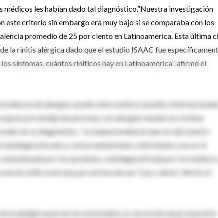
s médicos les habían dado tal diagnóstico.”Nuestra investigación
n este criterio sin embargo era muy bajo si se comparaba con los
alencia promedio de 25 por ciento en Latinoamérica. Esta última c
de la rinitis alérgica dado que el estudio ISAAC fue específicamen
los síntomas, cuántos riníticos hay en Latinoamérica”, afirmó el
prevalencia de alergias nasales entre ambos estudios internacionale
 un gran porcentaje de personas con alergias nasales no reciben
formado de su diagnóstico. “La baja prevalencia que arrojó nuestro
ad subdiagnosticada y, consecuentemente, subtratada y ese es el
s subestimada por los pacientes, subdiagnosticada por los médicos
al de rinitis está muy por encima de ese 7 por ciento”, afirmó el
e la alergia nasal son los estornudos, la secreción nasal, el prurito