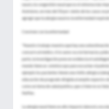
nasal y la congestión nasal que es el síntoma más imp
Asimismo, en más del 50 por ciento de los casos se p
agregó que la alergia nasal es la enfermedad respirat
Conviven con la enfermedad
“Nuestro trabajo muestra que hay una subestimación d
concurre al médico. A lo sumo va a la farmacia y pid
parte, la investigación pone en evidencia el subdiagn
mundo tiene un estetóscopo para escuchar el pulmón, 
ejemplo los pacientes tienen una rinitis alérgica (aler
educación de posgrado dirigida al amplio espectro de 
como un tema de salud publica, que si bien no es fatal
Neffen.
La alergia nasal tiene un alto impacto laboral y esc