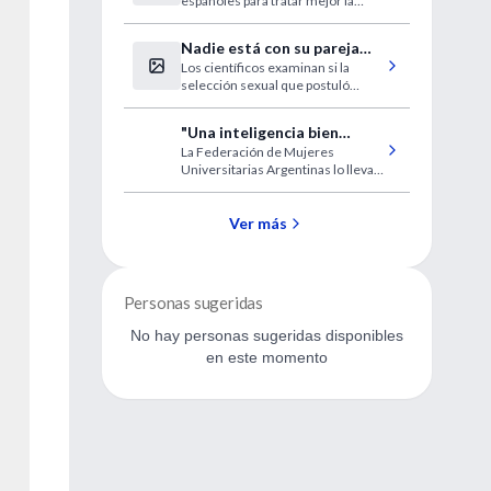
españoles para tratar mejor la
enfermedad. Uno de ellos empleó
una combinación de fármacos para
Nadie está con su pareja
tumores HER2+. El otro establece
Los científicos examinan si la
ideal
una nueva 'quimio' para pacientes
selección sexual que postuló
sin ganglios.
Darwin rige la evolución.
"Una inteligencia bien
La Federación de Mujeres
disciplinada llega a todo lo
Universitarias Argentinas lo lleva
que la voluntad se propone"
como un estandarte
inquebrantable: la doctora María
Teresa Ferrari fue la primera
Ver más
docente universitaria de
Latinoamérica.
Personas sugeridas
No hay personas sugeridas disponibles
en este momento