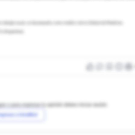
bre alergia nasal, se desempeña como médico de la Unidad de Medicina
e (Argentina).
as o para expresar tu opinión debes iniciar sesión
ngresar a IntraMed