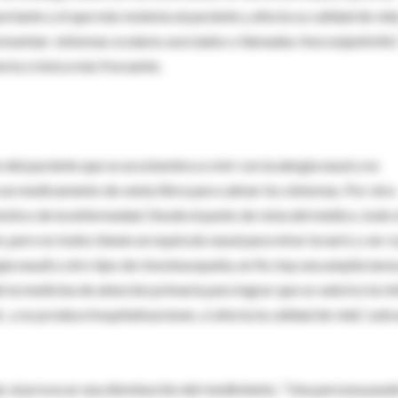
ortante y el que más molesta al paciente y afecta su calidad de vida
resentan síntomas oculares asociados o llamadas rinoconjuntivitis.
oria crónica más frecuente.
el paciente que se acostumbra a vivir con la alergia nasal y no
e un medicamento de venta libre para calmar los síntomas. Por otra
óstico de la enfermedad. Desde el punto de vista del médico, todo 
pero no todos tienen un espéculo nasal para mirar la nariz y ver si
gia nasal) u otro tipo de rinosinusopatía, en fin, hay una amplia tare
la medicina de atención primaria para lograr que se valorice la rin
, y no produce hospitalizaciones, sí afecta la calidad de vida”, sub
olar al provocar una disminución del rendimiento. “Una persona pued