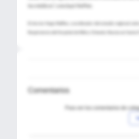
los médicos”, concluyó Neffen.
El doctor Hugo Neffen, coordinador del estudio regional so
Respiratoria del Hospital de Niños Orlando Alassia en Santa F
Comentarios
Para ver los comentarios de coleg
I