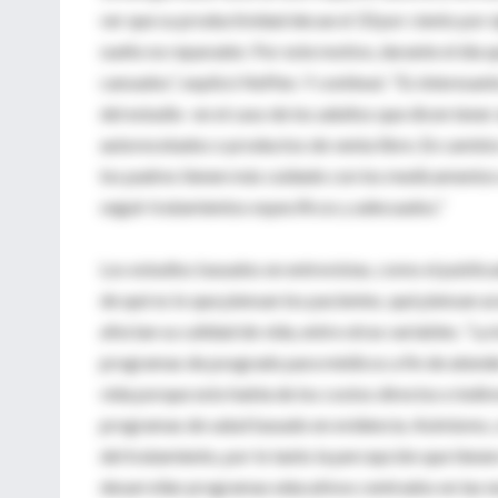
ver que su productividad decae el 33 por ciento por 
sueño no reparador. Por este motivo, durante el día q
cansados”, explicó Neffen. Y continuó: “Es interesan
del estudio- en el caso de los adultos que dicen tene
autorecetados o productos de venta libre. En cambio e
los padres tienen más cuidado con los medicamentos q
seguir tratamientos específicos y adecuados.”
Los estudios basados en entrevistas, como el publi
de qué es lo que piensan los pacientes, qué piensan 
afectan su calidad de vida, entre otras variables. “L
programas de posgrado para médicos a fin de atender e
vida porque esto habla de los costos directos e indi
programas de salud basado en evidencia. Asimismo, c
del tratamiento, por lo tanto la percepción que tien
desarrollar programas educativos centrados en las ne