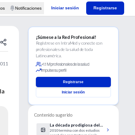
Iniciar sesión
Registrarse
tos
Notificaciones
¡Súmese a la Red Profesional!
Regístrese en IntraMed y conecte con
profesionales de la salud de toda
Latinoamérica.
2011
+1.1 M profesionales de la salud
Impulse su perfil
Registrarse
la
Iniciar sesión
Contenido sugerido
La década prodigiosa del
2010 termina con dos estudios
cáncer de mama