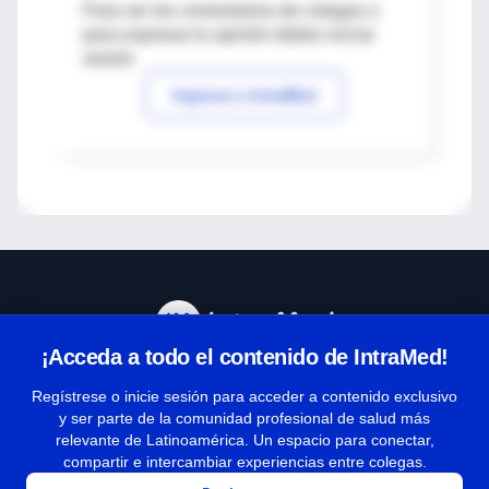
Para ver los comentarios de colegas o
para expresar tu opinión debes iniciar
sesión
Ingresar a IntraMed
¡Acceda a todo el contenido de IntraMed!
Centro de Ayuda
Regístrese o inicie sesión para acceder a contenido exclusivo
y ser parte de la comunidad profesional de salud más
relevante de Latinoamérica. Un espacio para conectar,
Términos y condiciones
compartir e intercambiar experiencias entre colegas.
| Políticas de privacidad