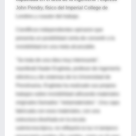
John Pendry, físico del Imperial College de
Londres y coautor del trabajo.
Científicos independientes opinaron que
presenta un posibilidad cierta de convertir a la
invisibilidad en una meta alcanzable.
"Se trata de una idea muy interesante",
manifestó Nader Engheta, profesor de ingeniería
eléctrica y de sistemas de la Universidad de
Pensilvania. Engheta ha realizado sus propios
trabajos sobre invisibilidad utilizando materiales
originales llamados "metamateriales". Una capa
fabricada con esos materiales, con una
estructura diseñada en la escala
submicroscópica, no reflejaría la luz ni tampoco