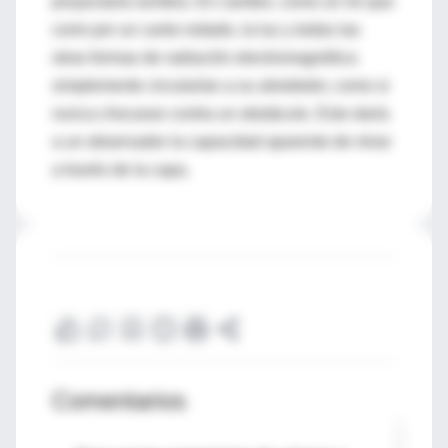
proyectaría sombra. En cambio, como un río que
corre por un canto rodado, la luz y todas las
otras formas de radiación electromagnética
simplemente circularían a su alrededor, como si
nunca chocaran contra un obstáculo. Esto daría
a un observador la capacidad aparente de mirar
a través de la capa.
Comentarios