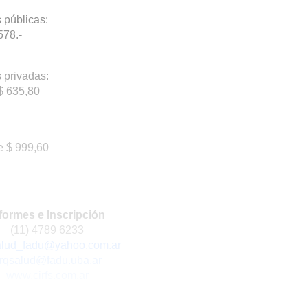
 públicas:
578.-
 privadas:
$ 635,80
e $ 999,60
formes e Inscripción
(11) 4789 6233
alud_fadu@yahoo.com.ar
rqsalud@fadu.uba.ar
www.cirfs.com.ar