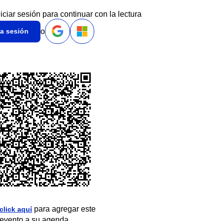
niciar sesión para continuar con la lectura
o
ia sesión
para agregar este
click aquí
evento a su agenda