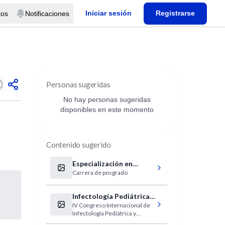
Iniciar sesión
Registrarse
tos
Notificaciones
Personas sugeridas
No hay personas sugeridas
disponibles en este momento
Contenido sugerido
Especialización en
Carrera de posgrado
Planeamiento del
Recurso Físico en Salud
Infectología Pediátrica y
IV Congreso Internacional de
Vacunas
Infectología Pediátrica y
Vacunas