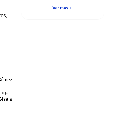
Ver más
res,
.
 Gómez
roga,
Gisela