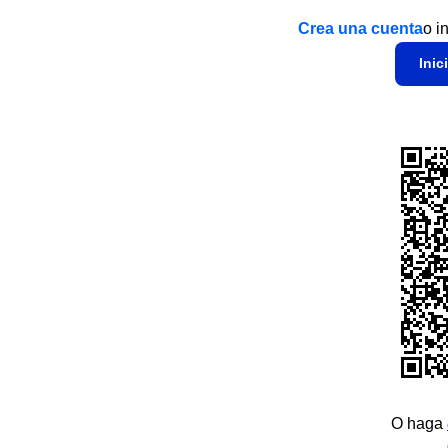
Crea una cuenta
o i
Inic
O haga