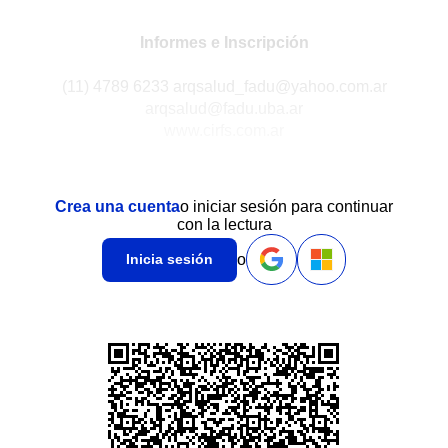
Informes e Inscripción
(11) 4789 6233 arqsalud_fadu@yahoo.com.ar
arqsalud@fadu.uba.ar
www.cirfs.com.ar
Crea una cuenta
o iniciar sesión para continuar
con la lectura
o
Inicia sesión