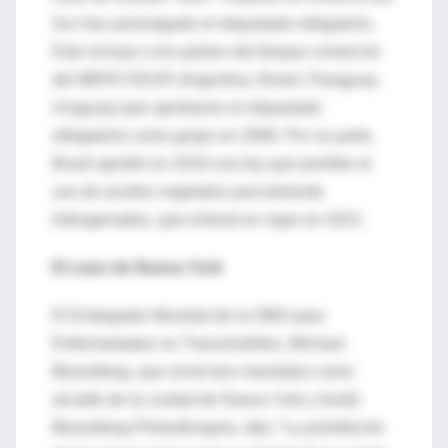
Sur han promulgado el etiquetado obligatorio.
Esto incluye a los países del bloque comercial
del MERCOSUR (Argentina, Brasil, Paraguay,
Uruguay) que aprobaron el etiquetado
obligatorio como grupo en 2006. Por su parte,
Brasil aprobó en 2018 una ley que prohíbe el
uso de aceites vegetales parcialmente
hidrogenados, que entrará en vigor en 2021.
El caso de Nueva York
El Embajador Mundial de la OMS para
Enfermedades no Transmisibles, Michael
Bloomberg, que sirvió tres mandatos como
alcalde de la ciudad de Nueva York y fundó
Bloomberg Philanthropies, dijo: “La prohibición