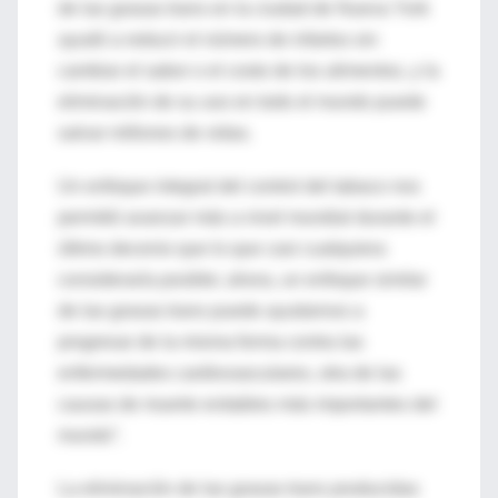
de las grasas trans en la ciudad de Nueva York
ayudó a reducir el número de infartos sin
cambiar el sabor o el costo de los alimentos, y la
eliminación de su uso en todo el mundo puede
salvar millones de vidas.
Un enfoque integral del control del tabaco nos
permitió avanzar más a nivel mundial durante el
último decenio que lo que casi cualquiera
consideraría posible; ahora, un enfoque similar
de las grasas trans puede ayudarnos a
progresar de la misma forma contra las
enfermedades cardiovasculares, otra de las
causas de muerte evitables más importantes del
mundo”.
La eliminación de las grasas trans producidas