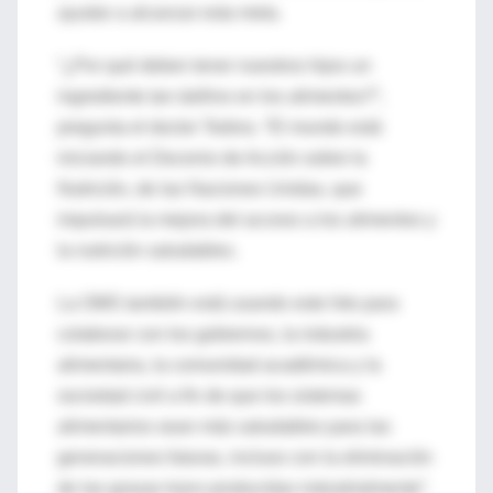
ayudar a alcanzar esta meta.
“¿Por qué deben tener nuestros hijos un
ingrediente tan dañino en los alimentos?”,
pregunta el doctor Tedros. “El mundo está
iniciando el Decenio de Acción sobre la
Nutrición, de las Naciones Unidas, que
impulsará la mejora del acceso a los alimentos y
la nutrición saludables.
La OMS también está usando este hito para
colaborar con los gobiernos, la industria
alimentaria, la comunidad académica y la
sociedad civil a fin de que los sistemas
alimentarios sean más saludables para las
generaciones futuras, incluso con la eliminación
de las grasas trans producidas industrialmente”.