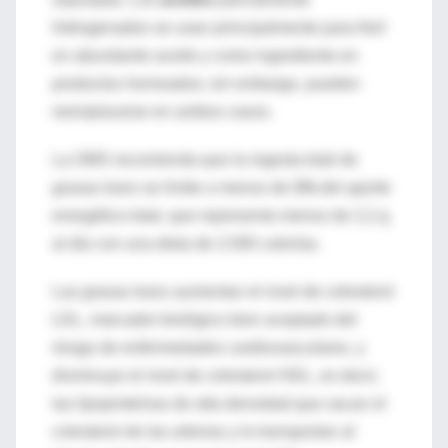
hidrogenados se usan principalmente para freír
en abundante aceite y como ingrediente en
productos horneados; sin embargo, pueden
reemplazarse en ambos casos.
La OMS recomienda que la ingesta total de
grasas trans se limite a menos de
1%
del aporte
energético total, que representa menos de 2,2 g
al día con una dieta de 2.000 calorías.
Las grasas trans aumentan el nivel de colesterol
LDL, marcador biológico bien aceptado del
riesgo de enfermedades cardiovasculares, y
disminuye el nivel de colesterol HDL, es decir,
las lipoproteínas de alta densidad que sacan el
colesterol de las arterias y lo transportan al