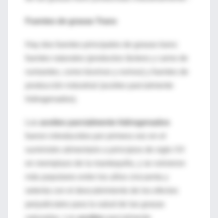
Fuentes de grasas Trans
Hay dos fuentes principales de grasas trans:
fuentes naturales (productos lácteos y carne de
rumiantes, como bovinos y ovinos) y fuentes de
producción industrial (aceites parcialmente
hidrogenados).
Los
aceites parcialmente hidrogenados
fueron introducidos por primera vez en el
suministro alimentario a principios de siglo XX
en reemplazo de la mantequilla, y se volvieron
más populares entre los años cincuenta y
setenta con el descubrimiento de los efectos
perjudiciales para la salud de las grasas
saturadas. Los
aceites
parcialmente