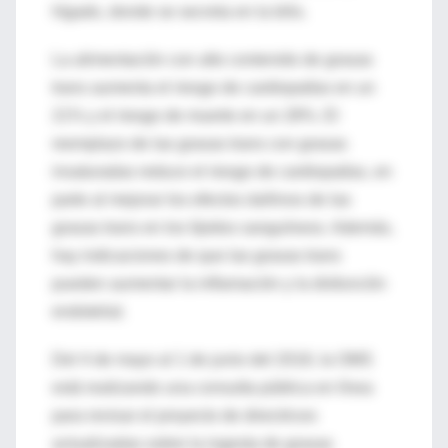
hígado, donde se secreta en la bilis.
La alimentación con alto contenido de grasas
trans aumenta el riesgo de cardiopatías en un
21% y el riesgo de muerte en un 28%. El
reemplazo de las grasas trans con grasas
insaturadas reduce el riesgo de cardiopatías, en
parte al mejorar los efectos dañinos de las
grasas trans en los lípidos sanguíneos. Además,
hay indicaciones de que las grasas trans
pueden aumentar la inflamación y la disfunción
endotelial.
Del 4 de mayo al 1 de junio del 2018, la OMS
está realizando una consulta pública en línea
para revisar el proyecto de directrices
actualizadas sobre la ingesta de grasas