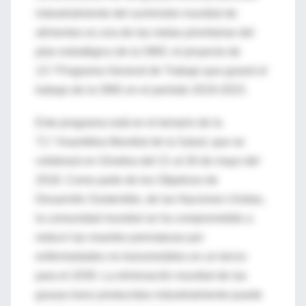
industrialmente del suministro mundial de
alimentos es una de las metas prioritarias del
plan estratégico de la OMS: el proyecto de
o
13.
Programa General de Trabajo que guiará el
trabajo de la OMS en el período 2019-2023.
Este programa está en el temario de la
a
71.
Asamblea Mundial de la Salud, que se
celebrará en Ginebra del 21 al 26 de mayo del
2018. Como parte de los Objetivos de
Desarrollo Sostenible, de las Naciones Unidas,
la comunidad mundial se ha comprometido a
reducir las muertes prematuras por
enfermedades no transmisibles en un tercio
para el 2030. La eliminación mundial de las
grasas trans producidas industrialmente puede