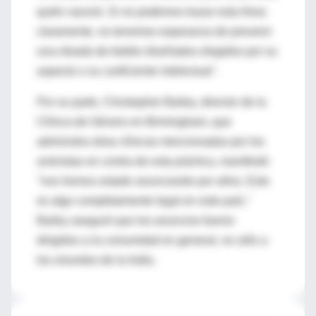
quién nacerá. Si no podemos trazar esta línea
claramente, no tenemos esperanza de prevenir
una oleada de bebés diseñados elegidos por su
aspecto o su coeficiente intelectual".
Por su parte, Christopher Bailey, director de la
Clínica de Género en Birmingham, que
administra otras clínicas mencionadas por los
activistas en contra de esta práctica, manifestó
"nos hemos estado anunciando por años. Esto
es algo completamente legal en este país."
Bailey aseguró que los anuncios fueron
dirigidos a la comunidad en general, no sólo a
los oriundos de la India.