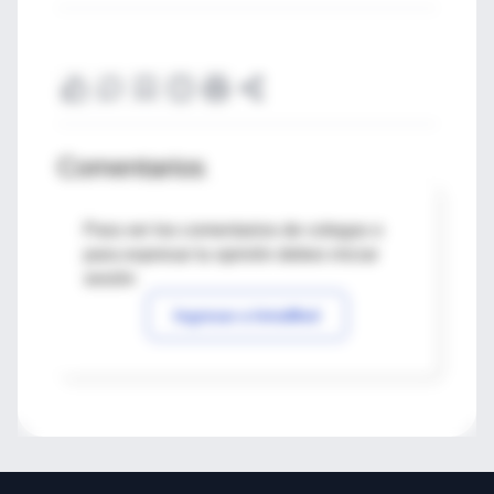
Comentarios
Para ver los comentarios de colegas o
para expresar tu opinión debes iniciar
sesión
Ingresar a IntraMed