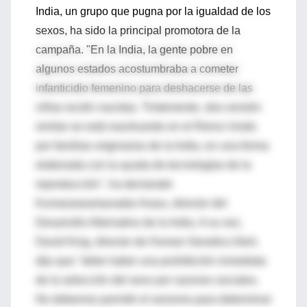
India, un grupo que pugna por la igualdad de los
sexos, ha sido la principal promotora de la
campaña. "En la India, la gente pobre en
algunos estados acostumbraba a cometer
infanticidio femenino para deshacerse de las
niñas recién nacidas. Tristemente, otra versión
similar se está reactivando en el Reino Unido
por familias originarias de la India, en una forma
elaborada con la ayuda de tecnologías de la
reproducción", ha declarado
Kumaraswamynadar Arasu, director del
Desarrollo Alternativo de la India. A su vez,
David King, director de Human Genetics Alert,
dijo que "debe haber una prohibición inmediata
de la selección del sexo por razones sociales.
No debemos permitir el sexismo para determinar