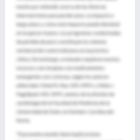
mucho por entender acerca de las diversas
intervenciones para perder peso, su impacto a
largo plazo y cómo este impacto puede disminuir
al recuperar el peso. Los programas conductuales
de pérdida de peso constituyen la columna
vertebral del control del peso en la práctica
clínica. Sin embargo, a menudo requieren muchos
recursos y las terapias con medicamentos
emergentes son costosas, según los autores
editoriales Vishal N. Rao, MD, MPH, y Neha J.
Pagidipati, MD, MPH, ambos de la división de
cardiología de la Facultad de Medicina de la
Universidad de Duke. en Durham, Carolina del
Norte.
“El presente estudio tiene implicaciones