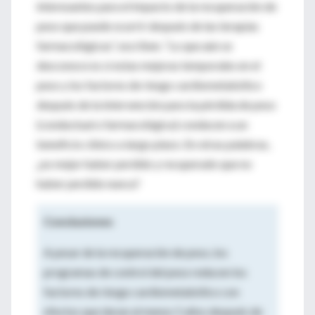
interesantes para el impacto de la recuperación de
peso que puede ocurrir después de las terapias
farmacológicas”, escriben. “Lo que aún se
desconoce es si estas mejoras temporales en el
peso y los factores de riesgo cardiometabólico
después de la intervención para la pérdida de peso
(conductual o farmacológica) conducen a un
beneficio clínico a largo plazo. En otras palabras,
¿es mejor haber perdido y recuperado que no
haber perdido nunca?
Conclusiones
A pesar de la recuperación de peso, los
programas de control del peso reducen los
factores de riesgo cardiometabólico con
efectos que duran al menos 5 años después de