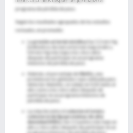
menos cinco años después de que finalizó el
programa de pérdida de peso.
Según los resultados agrupados de los estudios
revisados, en promedio:
La
presión arterial sistólica
fue 1,5 mm Hg
(milímetros de mercurio) más baja al año y
0,4 mm Hg más baja a los cinco años
después de participar en un programa
intensivo de pérdida de peso.
Además, el porcentaje de
HbA1c
, una
proteína en los glóbulos rojos utilizada para
detectar diabetes, se redujo en 0,26 tanto al
año como a los cinco años después de
participar en un programa intensivo de
pérdida de peso.
La relación entre el
colesterol total y
colesterol de lipoproteínas de alta
densidad (HDL)
, fue 1,5 puntos más bajo un
año y cinco años después de participar en un
programa intensivo de pérdida de peso.