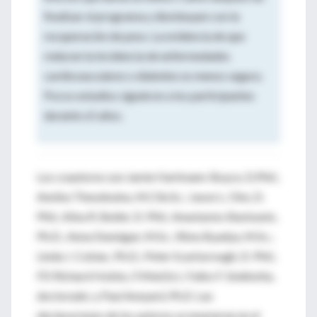
finalizar el programa y disminuyen con la
recuperación de peso. La evidencia de que
reducen la incidencia de enfermedades
cardiovasculares o diabetes es menos segura.
Pocos estudios siguieron a los participantes
durante ≥5 años.
Los coautores son Jamie Hartmann-Boyce, D.Phil.;
Annika Theodoulou, M.Clin.Sc.; Jason L. Oke, D.
Phil.; Ailsa R. Butler, D. Phil.; Anastasios Bastounis,
Ph.D.; Anna Dunnigan, M.Sc.; Rimu Byadya, M.Sc.;
Linda J. Cobiac, Ph.D.; Peter Scarborough, D. Phil.;
FD Richard Hobbs, F.Med.Sci.; Falko F. Sniehotta,
doctorado; y Paul Aveyard, Ph.D. Las
declaraciones de los autores se enumeran en el