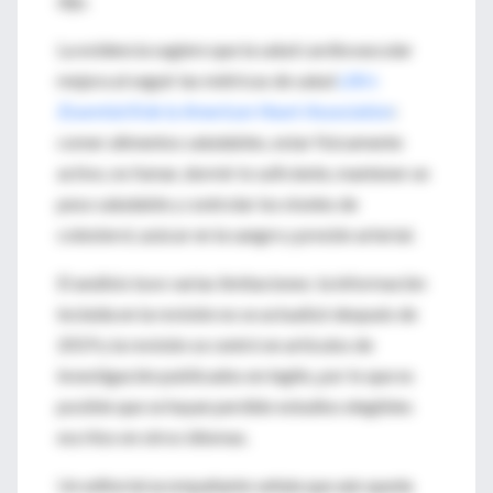
dijo.
La evidencia sugiere que la salud cardiovascular
mejora al seguir las métricas de salud
Life's
Essential 8 de la American Heart Association
:
comer alimentos saludables, estar físicamente
activo, no fumar, dormir lo suficiente, mantener un
peso saludable y controlar los niveles de
colesterol, azúcar en la sangre y presión arterial.
El análisis tuvo varias limitaciones: la información
incluida en la revisión no se actualizó después de
2019 y la revisión se centró en artículos de
investigación publicados en inglés, por lo que es
posible que se hayan perdido estudios elegibles
escritos en otros idiomas.
Un editorial acompañante señala que aún queda