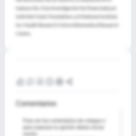
manuscrito. Esta investigación fue financiada por
la British Heart Foundation y el National Institute
for Health Research Oxford Biomedical Research
Centre.
Comentarios
Para ver los comentarios de colegas o
para expresar tu opinión debes iniciar
sesión