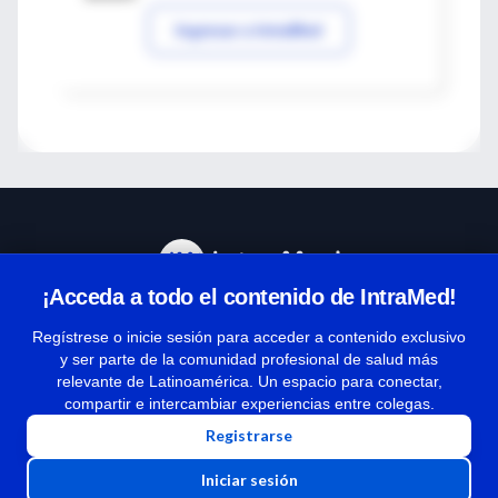
Ingresar a IntraMed
¡Acceda a todo el contenido de IntraMed!
Centro de Ayuda
Regístrese o inicie sesión para acceder a contenido exclusivo
y ser parte de la comunidad profesional de salud más
relevante de Latinoamérica. Un espacio para conectar,
Términos y condiciones
compartir e intercambiar experiencias entre colegas.
| Políticas de privacidad
Registrarse
| Todos los derechos reservados | Copyright 1997-2026
Iniciar sesión