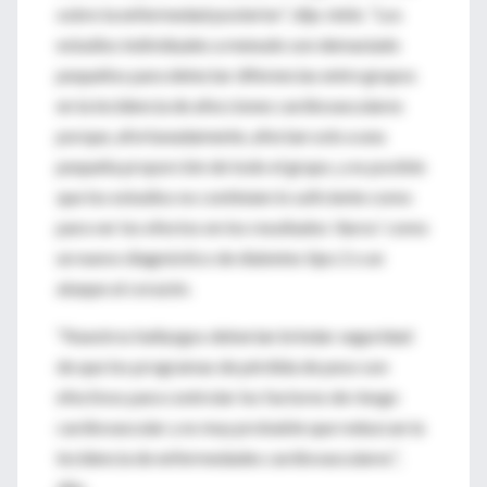
sobre la enfermedad posterior”, dijo Jebb. “Los
estudios individuales a menudo son demasiado
pequeños para detectar diferencias entre grupos
en la incidencia de afecciones cardiovasculares
porque, afortunadamente, afectan solo a una
pequeña proporción de todo el grupo, y es posible
que los estudios no continúen lo suficiente como
para ver los efectos en los resultados 'duros' como
un nuevo diagnóstico de diabetes tipo 2 o un
ataque al corazón.
“Nuestros hallazgos deberían brindar seguridad
de que los programas de pérdida de peso son
efectivos para controlar los factores de riesgo
cardiovascular y es muy probable que reduzcan la
incidencia de enfermedades cardiovasculares”,