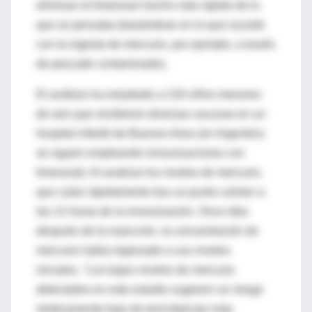
eliminan el timerosal mucho más rápido de lo
que se pensaba (basándose en lo que sucede
con la ingesta de mercurio, por ejemplo, a través
de pescado contaminado).
El análisis ha estudiado a 216 niños menores
de seis que recibieron diversas vacunas en un
hospital infantil de Buenos Aires (en Argentina
se siguen empleando inmunizaciones con
timerosal). Al analizar los niveles de mercurio,
que caían rápidamente tras un punto culmen a
las 12 horas de la inmunización. Once días
después de la inyección, la concentración de
mercurio había regresado a sus niveles
iniciales. "Los bajos niveles de mercurio
detectados en este estudio sugieren un riesgo
relativamente bajo de toxicidad por esta