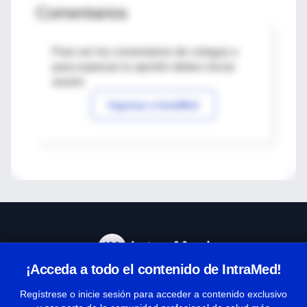
Comentarios
Para ver los comentarios de colegas o
para expresar tu opinión debes iniciar
sesión
Ingresar a IntraMed
¡Acceda a todo el contenido de IntraMed!
Centro de Ayuda
Regístrese o inicie sesión para acceder a contenido exclusivo