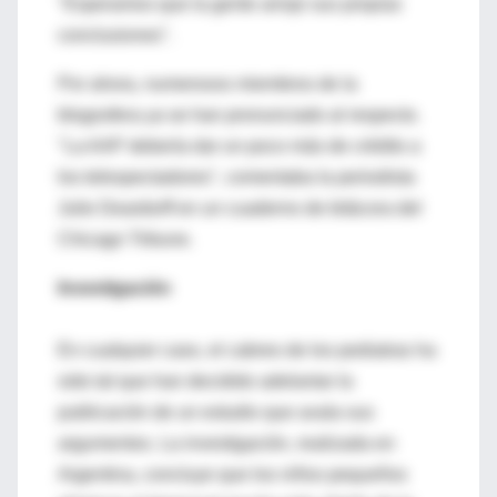
"Esperamos que la gente arroje sus propias
conclusiones".
Por ahora, numerosos miembros de la
blogosfera ya se han pronunciado al respecto.
"La AAP debería dar un poco más de crédito a
los telespectadores", comentaba la periodista
Julie Deardorff en un cuaderno de bitácora del
Chicago Tribune.
Investigación
En cualquier caso, el cabreo de los pediatras ha
sido tal que han decidido adelantar la
publicación de un estudio que avala sus
argumentos. La investigación, realizada en
Argentina, concluye que los niños pequeños