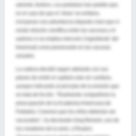
advierte Jenkins. Los pediatras han pedido que,
en el caso de que el 'show' se emitiera,
incluyeran una advertencia dejando claro que ni
existe relación científica entre las vacunas y el
autismo ni se emplea mercurio ('ingrediente' del
timerosal) como preservante en las vacunas
actuales.
La cadena decidió seguir adelante con sus
planes de emitir el capítulo este sin cambios,
aunque indicando al principio de la emisión que
se trata de ficción. "Realmente compartimos la
preocupación de la Academia Americana de
Pediatría. Creemos que los niños deberían ser
vacunados", ha declarado Greg Berlanti, uno de
los creadores de la serie, a Reuters.