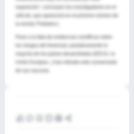
exposición", concluyen los investigadores en el
artículo, que aparecerá en el próximo número de
la revista 'Pediatrics'.
Pese a la falta de evidencias científicas sobre
los riesgos del timerosal, paulatinamente la
mayoría de los países desarrollados (EEUU, la
Unión Europea...) han retirado este conservante
de sus vacunas.