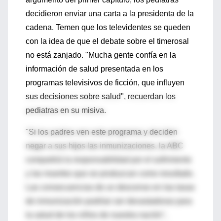
decidieron enviar una carta a la presidenta de la
cadena. Temen que los televidentes se queden
con la idea de que el debate sobre el timerosal
no está zanjado. "Mucha gente confía en la
información de salud presentada en los
programas televisivos de ficción, que influyen
sus decisiones sobre salud", recuerdan los
pediatras en su misiva.
"Si los padres ven este programa y deciden
negar a sus hijos las inmunizaciones, la ABC
compartirá la responsabilidad por el sufrimiento
y las muertes que se produzcan como resultado.
Las consecuencias de un descenso en las tasas
de inmunización podrían ser devastadoras para
la salud de los niños de nuestra nación",