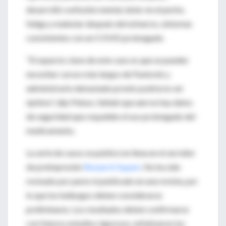
desarrolló confusión mental, dolor en el pecho,
fatiga y malestar después del esfuerzo, síntomas
consistentes con un COVID prolongado.
"El aspecto clave de este caso es que se pueden
necesitar cursos más largos de Paxlovid, y
administrarlo demasiado pronto podría no ser
óptimo", dijo Peluso. Señaló que aún no hay datos
de seguridad que respalden el uso prolongado del
medicamento.
La serie de casos se publicó en línea en el servidor
de preimpresión
Research Square
. No ha sido
revisado por pares ni publicado en una revista, por
lo que los hallazgos deben considerarse
preliminares. Los resultados deben confirmarse
con futuros estudios rigurosos, enfatizaron los