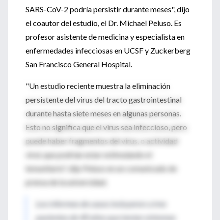
SARS-CoV-2 podría persistir durante meses", dijo
el coautor del estudio, el Dr. Michael Peluso. Es
profesor asistente de medicina y especialista en
enfermedades infecciosas en UCSF y Zuckerberg
San Francisco General Hospital.
"Un estudio reciente muestra la eliminación
persistente del virus del tracto gastrointestinal
durante hasta siete meses en algunas personas.
Esto no significa que el virus sea infeccioso, pero
puede haber fragmentos del virus, o actividad
viral, que podrían estar estimulando el
inmunitario", dijo Peluso en un comunicado de
prensa de la universidad.
Los informes de casos incluyeron a tres
pacientes de 40 años que tenían síntomas