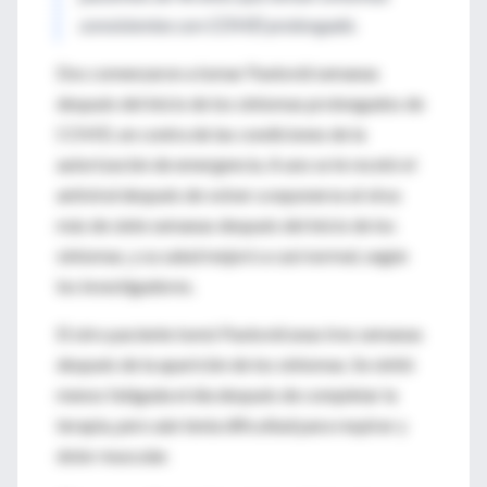
consistentes con COVID prolongado.
Dos comenzaron a tomar Paxlovid semanas
después del inicio de los síntomas prolongados de
COVID, en contra de las condiciones de la
autorización de emergencia. A uno se le recetó el
antiviral después de volver a exponerse al virus
más de siete semanas después del inicio de los
síntomas, y su salud mejoró a casi normal, según
los investigadores.
El otro paciente tomó Paxlovid unas tres semanas
después de la aparición de los síntomas. Se sintió
menos fatigada el día después de completar la
terapia, pero aún tenía dificultad para respirar y
dolor muscular.