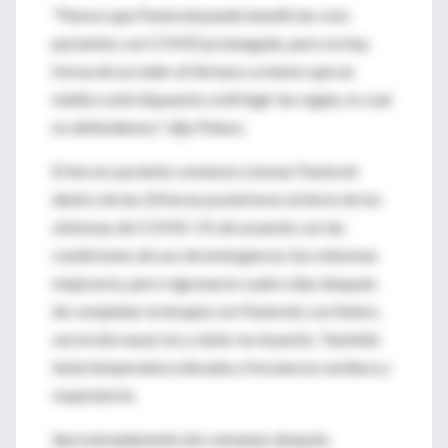
"Parece que Paxlovid puede beneficiar a los
pacientes con COVID prolongado, pero no hay
forma de acceder al fármaco a menos que un
médico esté dispuesto a infringir las reglas, lo cual
no defendemos", dijo Peluso.
El tercer paciente comenzó a tomar Paxlovid
dentro de las 24 horas posteriores al inicio de los
síntomas de COVID-19, de acuerdo con las
condiciones de uso de emergencia. Sus síntomas
mejoraron, pero regresaron cuatro días después
de completar la terapia con Paxlovid, con fiebre,
secreción nasal, tos y dolor en el pecho. También
tenía temperatura elevada y frecuencia cardíaca y
respiratoria.
Aproximadamente dos semanas después,