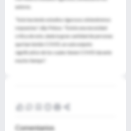
autores.
"Solo haciendo estudios rigurosos obtendremos
respuestas", dijo Peluso. "Existe una necesidad
crítica de esto, dada la gran cantidad de personas
que han tenido COVID, un subconjunto
significativo de los cuales tienen COVID durante
mucho tiempo".
Comentarios