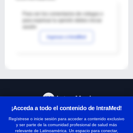
Para ver los comentarios de colegas o
para expresar tu opinión debes iniciar
sesión
Ingresar a IntraMed
¡Acceda a todo el contenido de IntraMed!
Centro de Ayuda
Regístrese o inicie sesión para acceder a contenido exclusivo
y ser parte de la comunidad profesional de salud más
relevante de Latinoamérica. Un espacio para conectar,