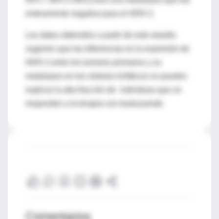
enteramente negativa para el HER-2.
Los datos obtenidos a partir de este estudio
sugieren que las diferencias en la expresión de
HER-2 entre los tumores primarios y su
metástasis en los nódulos linfáticos no pueden
explicar la alta fracción de individuos que no
responden a la terapia con trastuzamab.
Comentarios