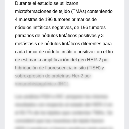
Durante el estudio se utilizaron
microformaciones de tejido (TMAs) conteniendo
4 muestras de 196 tumores primarios de
nódulos linfáticos negativos, de 196 tumores
primarios de nódulos linfáticos positivos y 3
metástasis de nódulos linfáticos diferentes para
cada tumor de nódulo linfático positivo con el fin
de estimar la amplificación del gen HER-2 por
hibridación de fluorescencia in situ (FISH) y
sobrexpresión de proteínas Her-2 por
inmunohistoquímica (IHC).
Los análisis FISH e IHC arrojaron los mismos
resultados con respecto al estado del HER-2 en
el 93.7% de los tejidos que contenían TMAs. Se
consideró que las muestras de tejido fueron
HER-2 positivas si fueron positivas tanto para la