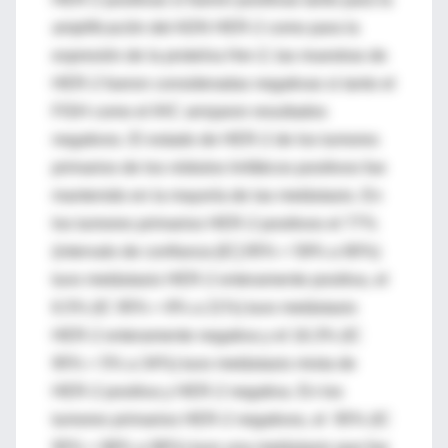
amplificación del ADN HER-2 como para la
expresión de la proteína Her-2; las muestras de
HER-2 fueron consideradas negativas si tanto el
FISH como el IHC arrojaron resultados
negativos. El estado de HER-2 de los tumores
primarios de los nódulos linfáticos positivos fue
mantenido en la mayoría de las metástasis. En
los tumores primarios HER-2 positivos el 77%
(intervalo de confianza [IC] 95% = 59% a 90%)
tuvo metástasis HER-2 enteramente positiva, el
6.5% (IC 95% = 8% a 21%) tuvo metástasis
HER-2 enteramente negativa y el 16.3% (IC
95% = 5% a 34%) tuvo metástasis mixta de
HER-2 positiva y HER-2 negativa. En los
tumores primarios HER-2 negativos, el 95% (IC
95% = 88% a 98%) tuvo una metástasis que fue