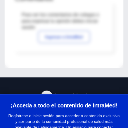
Para ver los comentarios de colegas o
para expresar tu opinión debes iniciar
sesión
Ingresar a IntraMed
¡Acceda a todo el contenido de IntraMed!
Centro de Ayuda
Regístrese o inicie sesión para acceder a contenido exclusivo
y ser parte de la comunidad profesional de salud más
relevante de Latinoamérica. Un espacio para conectar,