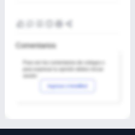
Comentarios
Para ver los comentarios de colegas o
para expresar tu opinión debes iniciar
sesión
Ingresar a IntraMed