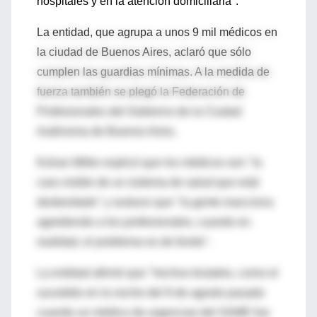
hospitales y en la atención domiciliaria".
La entidad, que agrupa a unos 9 mil médicos en
la ciudad de Buenos Aires, aclaró que sólo
cumplen las guardias mínimas. A la medida de
fuerza también se plegó la Federación de
Profesionales del Gobierno de la Ciudad
Autónoma de Buenos Aires.
Kohan Miller explicó que los médicos son "la
cara visible de un sistema de salud que está
desbordado" y sostuvo que "la gente reacciona
agrediendo a los profesionales, cuando en
realidad, el problema es de fondo".
La entidad afirmó que "hechos brutales, como el
sucedido en la noche del 9 de agosto pasado
cuando un médico de urgencias del SAME fue