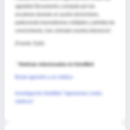
agredido físicamente y arrojado por las
escaleras durante un auxilio domiciliario,
padeciendo traumatismos múltiples y pérdida de
conocimiento, han colmado nuestra tolerancia".
(Fuente: DyN)
*
Noticias relacionadas en IntraMed
Brutal agresión a un médico
Investigación IntraMed "Agresiones contra
médicos"