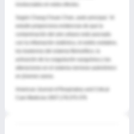
involucrados en estos efectos.
Según Chang-Chuan Chan, autor principal, “el
estudio proporciona evidencias de que la
contaminación del aire urbano está asociada
con la inflamación sistémica, el estrés oxidativo,
los trastornos del sistema fibrinolítico, la
activación de la coagulación sanguínea y las
alteraciones en el sistema nervioso autonómico
en jóvenes sanos.
American Journal of Respiratory and Critical
Care Medicine 2007;176:370-376