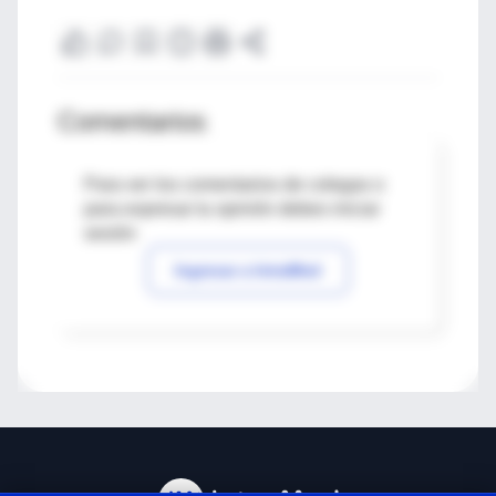
Comentarios
Para ver los comentarios de colegas o
para expresar tu opinión debes iniciar
sesión
Ingresar a IntraMed