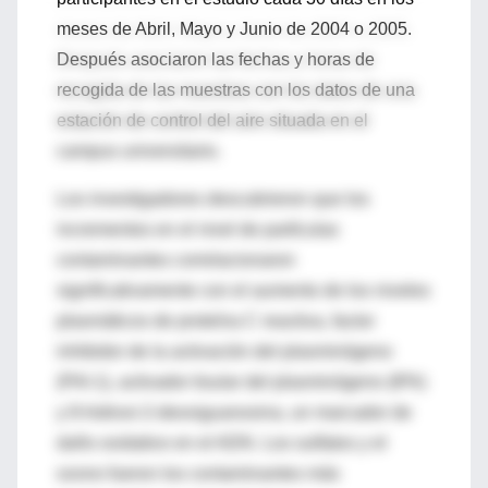
meses de Abril, Mayo y Junio de 2004 o 2005.
Después asociaron las fechas y horas de
recogida de las muestras con los datos de una
estación de control del aire situada en el
campus universitario.
Los investigadores descubrieron que los
incrementos en el nivel de partículas
contaminantes correlacionaron
significativamente con el aumento de los niveles
plasmáticos de proteína C reactiva, factor
inhibidor de la activación del plasminógeno
(PAI-1), activador tisular del plasminógeno (tPA)
y 8-hidroxi-2-deoxiguanosina, un marcador de
daño oxidativo en el ADN. Los sulfatos y el
ozono fueron los contaminantes más