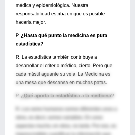
médica y epidemiológica. Nuestra
responsabilidad estriba en que es posible
hacerla mejor.
P.
¿Hasta qué punto la medicina es pura
estadística?
R. La estadística también contribuye a
desarrollar el criterio médico, cierto. Pero que
cada mástil aguante su vela. La Medicina es
una mesa que descansa en muchas patas.
P.
¿Qué aporta la estadística a la medicina?
R. Los seres humanos somos diferentes unos a
otros, es decir, somos variables. En unos
aspectos mucho; en otros, no tanto. Por eso, es
imprescindible cuantificar la información que