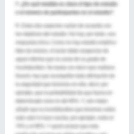
P.
¿En qué medida es clave el tipo de estudio
o el número de participantes en el estudio?
R. Estos dos aspectos varían de acuerdo con
los objetivos del estudio. No hay, por tanto, una
respuesta única. Como no hay estudio empírico
libre de errores, el lector debe sospechar de
aquel informe que no avise de su grado de
incertidumbre. No basta con decir que mañana
lloverá, hay que acompañar toda afirmación de
la seguridad que tenemos en ella, decir, por
ejemplo, que la probabilidad de que llueva en
determinada zona es del 80%. Y, aún mejor,
añadir que la incertidumbre que tenemos sobre
este valor lo hace oscilar, por ejemplo, entre el
70% y el 90%. Y quizá aclarar que esta