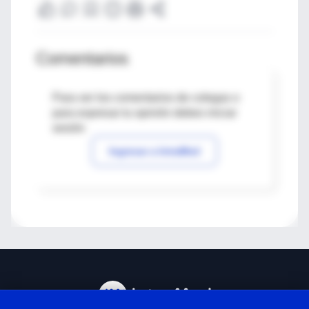
Comentarios
Para ver los comentarios de colegas o
para expresar tu opinión debes iniciar
sesión
Ingresar a IntraMed