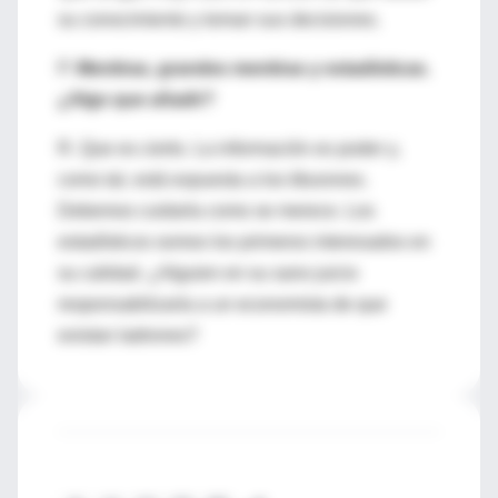
su conocimiento y toman sus decisiones.
P.
Mentiras, grandes mentiras y estadísticas.
¿Algo que añadir?
R. Que es cierto. La información es poder y,
como tal, está expuesta a los tiburones.
Debemos cuidarla como se merece. Los
estadísticos somos los primeros interesados en
su calidad. ¿Alguien en su sano juicio
responsabilizaría a un economista de que
existan ladrones?