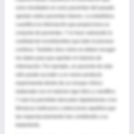
unos resultados en unos pacientes del pasado
aportan sobre pacientes futuros. La estadística
cuantifica la información que proporciona un
conjunto de pacientes. Y lo hace valorando la
cantidad de incertidumbre que todo el proceso
conlleva. También dice cómo se deben recoger
los datos para que aporten el máximo de
información. Por ejemplo, un paciente de sida
sólo puede acceder a un nuevo producto
experimental dentro de un ensayo clínico
elaborado con el máximo rigor ético y científico.
Y esto ha permitido descartar rápidamente a los
fármacos ineficaces y seleccionar aquéllos que
tan espectacularmente han contribuido a su
tratamiento.