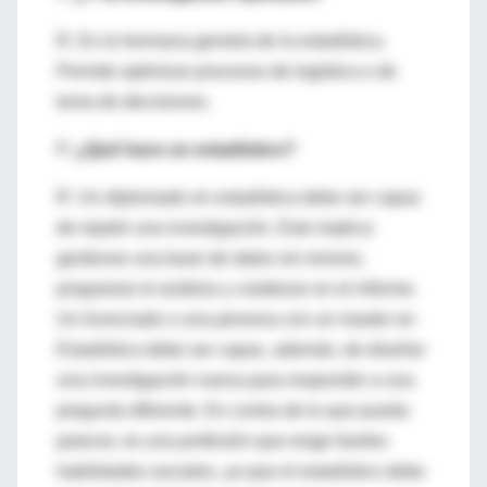
R. Es la hermana gemela de la estadística.
Permite optimizar procesos de logística o de
toma de decisiones.
P.
¿Qué hace un estadístico?
R. Un diplomado en estadística debe ser capaz
de repetir una investigación. Esto implica
gestionar una base de datos sin errores,
programar el análisis y colaborar en el informe.
Un licenciado o una persona con un master en
Estadística debe ser capaz, además, de diseñar
una investigación nueva para responder a una
pregunta diferente. En contra de lo que pueda
parecer, es una profesión que exige fuertes
habilidades sociales, ya que el estadístico debe