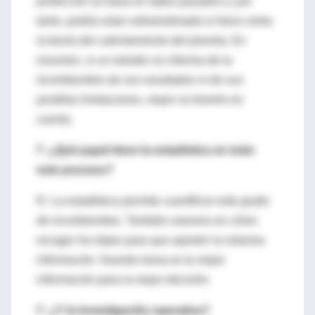
predicción se basa en datos pasados y, por
tanto, podría estar sobreestimada si fuera cierta
la teoría del calentamiento del planeta. En
resumen, si un estudio no informa de la
incertidumbre de sus resultados ni de sus
posibles limitaciones, mejor no tenerlo en
cuenta.
P.
¿Qué papel tiene la estadística en todo
este proceso?
R. La estadística permite cuantificar este grado
de incertidumbre. También asesora en cómo
recoger los datos para que aporten la máxima
información. Nuestro lema es la mejor
información para la mejor decisión.
P.
¿Y la investigación operativa?