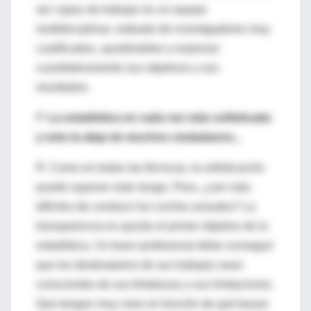
ser capaz de trabajar en un equipo
multidisciplinar, rodeado de investigadores muy
cualificados, ayudándoles a expresar
cuantitativamente sus objetivos y sus
resultados.
P.
La estadística es cada vez más sofisticada
y esto la aleja de muchos ciudadanos...
R. Como en todas las técnicas, la sofisticación
puede suponer este riesgo. Pero, ¿son más
difíciles de conducir los coches actuales? La
transparencia es quizás el primer objetivo de la
estadística. Un buen profesional debe conseguir
que los destinatarios de sus trabajos sean
conscientes de sus fortalezas y sus limitaciones.
Que tengan muy claro en función de qué basan