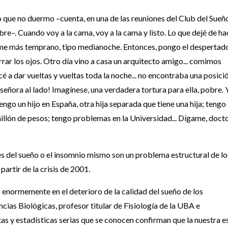
que no duermo –cuenta, en una de las reuniones del Club del Sueño
e–. Cuando voy a la cama, voy a la cama y listo. Lo que dejé de ha
arme más temprano, tipo medianoche. Entonces, pongo el despertad
rrar los ojos. Otro día vino a casa un arquitecto amigo... comimos
 a dar vueltas y vueltas toda la noche... no encontraba una posición
 señora al lado! Imagínese, una verdadera tortura para ella, pobre. 
go un hijo en España, otra hija separada que tiene una hija; tengo
llón de pesos; tengo problemas en la Universidad... Dígame, docto
nes del sueño o el insomnio mismo son un problema estructural de lo
artir de la crisis de 2001.
ó enormemente en el deterioro de la calidad del sueño de los
ncias Biológicas, profesor titular de Fisiología de la UBA e
as y estadísticas serias que se conocen confirman que la nuestra e