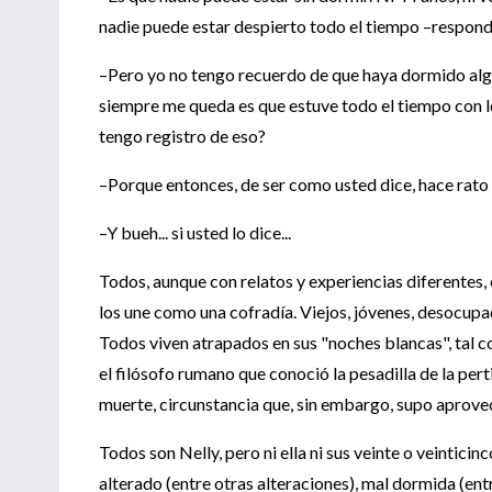
nadie puede estar despierto todo el tiempo –respond
–Pero yo no tengo recuerdo de que haya dormido algo
siempre me queda es que estuve todo el tiempo con lo
tengo registro de eso?
–Porque entonces, de ser como usted dice, hace rato
–Y bueh... si usted lo dice...
Todos, aunque con relatos y experiencias diferentes, 
los une como una cofradía. Viejos, jóvenes, desocupad
Todos viven atrapados en sus "noches blancas", tal c
el filósofo rumano que conoció la pesadilla de la per
muerte, circunstancia que, sin embargo, supo aprovec
Todos son Nelly, pero ni ella ni sus veinte o veintici
alterado (entre otras alteraciones), mal dormida (en