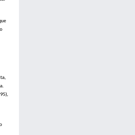
que
no
ta,
a.
95),
ño