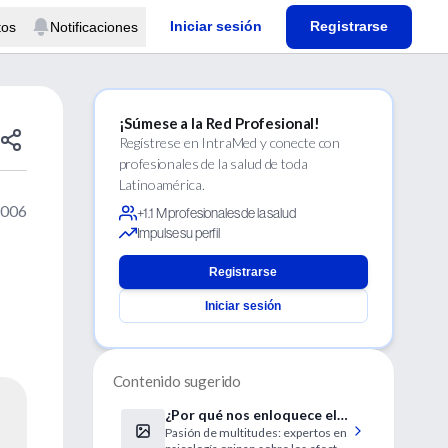
Iniciar sesión
Registrarse
tos
Notificaciones
¡Súmese a la Red Profesional!
Regístrese en IntraMed y conecte con
profesionales de la salud de toda
Latinoamérica.
2006
+1.1 M profesionales de la salud
Impulse su perfil
Registrarse
Iniciar sesión
Contenido sugerido
¿Por qué nos enloquece el
Pasión de multitudes: expertos en
Mundial?