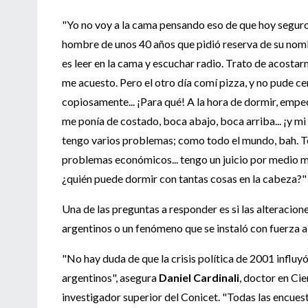
"Yo no voy a la cama pensando eso de que hoy seguro 
hombre de unos 40 años que pidió reserva de su nombr
es leer en la cama y escuchar radio. Trato de acost
me acuesto. Pero el otro día comí pizza, y no pude ce
copiosamente... ¡Para qué! A la hora de dormir, empecé
me ponía de costado, boca abajo, boca arriba... ¡y mi
tengo varios problemas; como todo el mundo, bah. Ten
problemas económicos... tengo un juicio por medio mi
¿quién puede dormir con tantas cosas en la cabeza?"
Una de las preguntas a responder es si las alteracio
argentinos o un fenómeno que se instaló con fuerza a p
"No hay duda de que la crisis política de 2001 influy
argentinos", asegura
Daniel Cardinali
, doctor en Cie
investigador superior del Conicet. "Todas las encuest