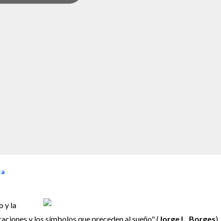
ta
o y la
egraciones y los símbolos que preceden al sueño" (
Jorge L. Borges
)