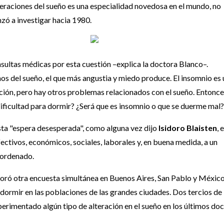
lteraciones del sueño es una especialidad novedosa en el mundo, no
nzó a investigar hacia 1980.
sultas médicas por esta cuestión –explica la doctora Blanco–.
os del sueño, el que más angustia y miedo produce. El insomnio es
ación, pero hay otros problemas relacionados con el sueño. Entonce
dificultad para dormir? ¿Será que es insomnio o que se duerme mal
Esta "espera desesperada", como alguna vez dijo
Isidoro Blaisten
, 
ectivos, económicos, sociales, laborales y, en buena medida, a un
sordenado.
boró otra encuesta simultánea en Buenos Aires, San Pablo y Méxic
 dormir en las poblaciones de las grandes ciudades. Dos tercios de 
rimentado algún tipo de alteración en el sueño en los últimos do