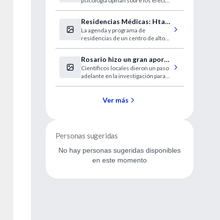
psicología opinan sobre los efectos
de un fenómeno de masas.
Residencias Médicas: Htal.
La agenda y programa de
Comunidad, Mar del Plata
residencias de un centro de alto
nivel.
Rosario hizo un gran aporte
Científicos locales dieron un paso
a la lucha contra la
adelante en la investigación para
tuberculosis
lograr una nueva droga.
Ver más
Personas sugeridas
No hay personas sugeridas disponibles
en este momento