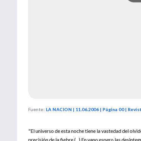
Fuente
:
LA NACION | 11.06.2006 | Página 00 | Revis
"El universo de esta noche tiene la vastedad del olvid
precisión de la fiebre (...) En vano espero las desint