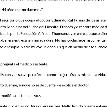
 44 años que no duermo..."
al escritorio que ocupa el doctor
Eduardo Ruffa,
uno de los asiste
ento Medicina del Sueño del Hospital Francés y directora médica d
uspiciada por la Fundación Alfredo Thomson, oyen en respetuoso sile
 cabellera entrecana y mirada dura. No hay cuchicheos, ni comentar
Nadie resopla. Nadie mueve un dedo. Es que en medio de ese silenci
–pregunta el médico asistente.
ly con voz suave pero firme, como si dijera ésa es mi penosa vida.
 duerme, aunque no se dé cuenta –le explica el doctor.
n modificar el tono de voz.
inte, ni diez ni uno. Ni siquiera un mes. Nelly, le pido que me entien