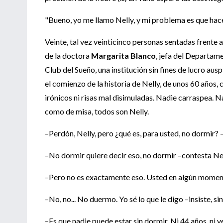
"Bueno, yo me llamo Nelly, y mi problema es que hace
Veinte, tal vez veinticinco personas sentadas frente 
de la doctora
Margarita Blanco
, jefa del Departam
Club del Sueño, una institución sin fines de lucro a
el comienzo de la historia de Nelly, de unos 60 años,
irónicos ni risas mal disimuladas. Nadie carraspea. 
como de misa, todos son Nelly.
–Perdón, Nelly, pero ¿qué es, para usted, no dormir? 
–No dormir quiere decir eso, no dormir –contesta Nel
–Pero no es exactamente eso. Usted en algún momento
–No, no... No duermo. Yo sé lo que le digo –insiste, si
–Es que nadie puede estar sin dormir. Ni 44 años, ni ve