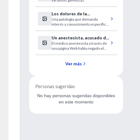
variantes genéticas.
esquizofrenia
Los dolores de la
Una patología que demanda
fibromialgia se localizan en
interés y conocimiento específico
18 puntos clave
para el diagnóstico.
Un anestesista, acusado de
El médico anestesista a través de
antisemitismo
una página Web había negado el
Holocausto e incluso se ofrecía
para extinguir a la comunidad judía
y al Sionismo.
Ver más
Personas sugeridas
No hay personas sugeridas disponibles
en este momento