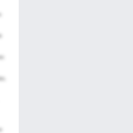
s
e
es
es,
e