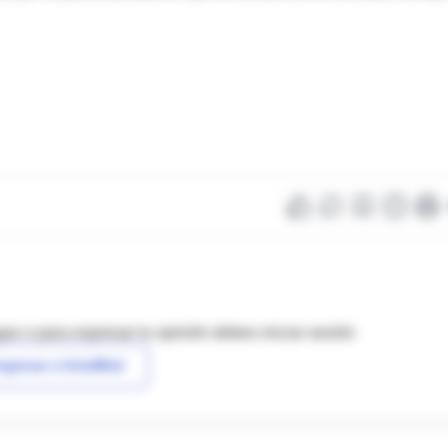
as o para expresar tu opinión debes iniciar sesión
ngresar a IntraMed