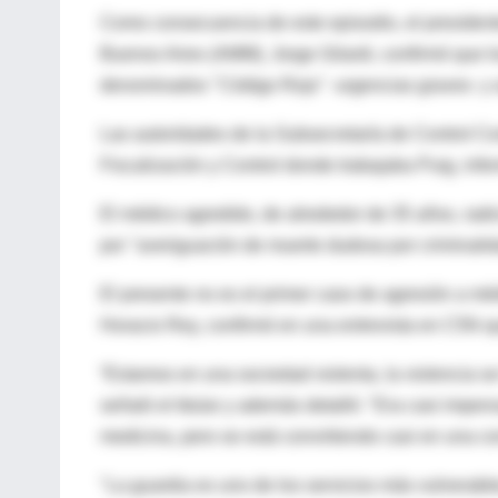
Como consecuencia de este episodio, el president
Buenos Aires (AMM), Jorge Gilardi, confirmó que l
denominados "Código Rojo" -urgencias graves- y a
Las autoridades de la Subsecretaría de Control C
Fiscalización y Control donde trabajaba Puig, inf
El médico agredido, de alrededor de 35 años, radi
por "averiguación de muerte dudosa por criminalid
El presente no es el primer caso de agresión a mé
Horacio Rey, confirmó en una entrevista en C5N q
“Estamos en una sociedad violenta, la violencia s
señaló el titular y además detalló: "Era casi imp
medicina, pero se está convirtiendo casi en una co
"La guardia es uno de los servicios más vulnerables