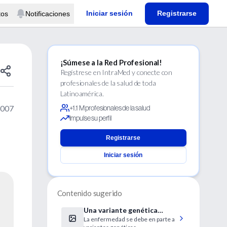
Iniciar sesión
Registrarse
tos
Notificaciones
¡Súmese a la Red Profesional!
Regístrese en IntraMed y conecte con
profesionales de la salud de toda
Latinoamérica.
2007
+1.1 M profesionales de la salud
Impulse su perfil
Registrarse
Iniciar sesión
Contenido sugerido
Una variante genética
La enfermedad se debe en parte a
vimculada con la