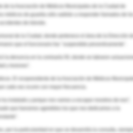
e de la Asociación de Médicos Municipales de la Ciudad de
os médicos de guardia sólo saldrán a responder llamados de lo
ccidentes de tránsito.
omunal de la Ciudad, donde pertenece el área de la Dirección d
ormaron que el funcionario fue "suspendido preventivamente".
có la denuncia en la comisaría 50, donde se labraron actuacion
ad y lesiones".
dicos. El vicepresidente de la Asociación de Médicos Municipal
ue cada vez ocurre con mayor frecuencia.
e ha instalado y porque nos vamos a escapar nosotros de eso”,
ensado que fueramos agredidos los que nos dedicamos a la
nstante".
, por la particularidad en que se desarrolla la consulta, siempr