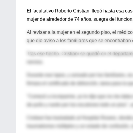
El facultativo Roberto Cristiani llegó hasta esa 
mujer de alrededor de 74 años, suegra del funciona
Al revisar a la mujer en el segundo piso, el médico 
que dio aviso a los familiares que se encontraban e
Tras ese hecho, Cristiani se quedó en el departame
nervios.
Durante ese lapso, y avisado por los familiares, se
firmara el certificado de defunción, tarea para la 
"Comezó a increparme, yo le dije que no me daba 
de puño y ruedo por los escalones todo un piso", 
Cristiani fue trasladado al Hospital Álvarez, dond
traumatismos múltiples y un estado de confusión, 