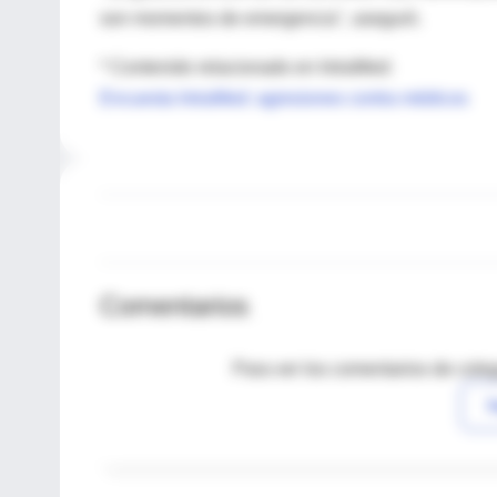
son momentos de emergencia", aseguró.
* Contenido relacionado en IntraMed:
Encuesta IntraMed: agresiones contra médicos
Comentarios
Para ver los comentarios de coleg
I