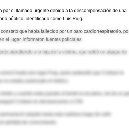
casa por el llamado urgente debido a la descompensación de una
rio público, identificado como Luis Puig.
constató que había fallecido por un paro cardiorrespiratorio, por
n el lugar, informaron fuentes policiales.
nto atendiendo a la hija de la víctima, que sufrió un ataque de
 acercó hasta ese lugar Puig, quien pretendió que Cristiani le
que no estaba autorizado el médico.
miedo y cuando estoy parado al borde la escalera, me da un g
aseguró Cristiani en declaraciones a C5N
e permaneció alojado hasta esta mañana luego de sufrir
sin pérdida de conocimiento.