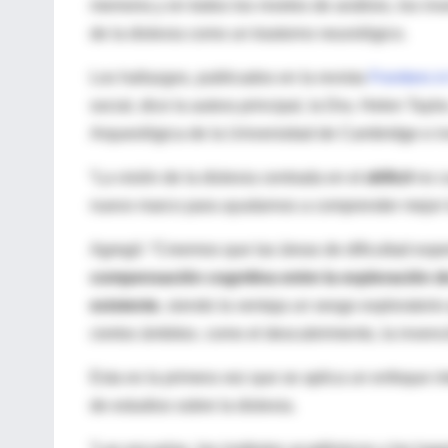
memoria y en todos los niveles de análisis, los 
de la dislexia como un trastorno neurológico.
Los hallazgos, publicados en la revista
Frontiers 
social, dice la autora principal, la Dra. Helen Tayl
Arqueológica de la Universidad de Cambridge e in
“La visión de la dislexia centrada en el
déficit
no cu
nuevo marco para ayudarnos a comprender mejor las
Agregó: “Creemos que las áreas de dificultad expe
compensación cognitiva entre la exploración d
existente
, siendo la ventaja un sesgo exploratori
ciertos ámbitos. como el descubrimiento, la invenci
Esta es la primera vez que se aplica un enfoque int
de estudios sobre la dislexia.