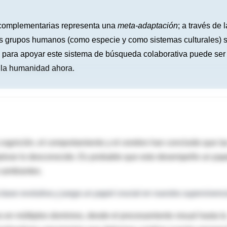
 complementarias representa una
meta-adaptación
; a través de l
os grupos humanos (como especie y como sistemas culturales) 
ral para apoyar este sistema de búsqueda colaborativa puede ser
a la humanidad ahora.
cognición, el comportamiento y el cerebro han concluido que la
plorar lo desconocido. Es probable que esto desempeñe un pap
cambiantes.
 base evolutiva y juega un papel crucial en nuestra supervivenc
 en múltiples dominios, desde el procesamiento visual hasta la