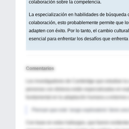
colaboración sobre la competencia.
La especialización en habilidades de búsqueda
colaboración, esto probablemente permite que l
adapten con éxito. Por lo tanto, el cambio cultu
esencial para enfrentar los desafíos que enfrent
Comentarios
Los investigadores de Cambridge que estudian la 
personas con dislexia están especializadas en ex
fundamental en la adaptación humana a entornos 
Piensan que este 'sesgo exploratorio' tiene una
Con base en estos hallazgos, que fueron evidentes