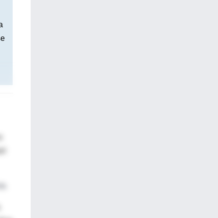
a
se
s
el
ia.