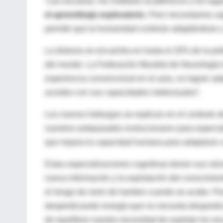
“Las escuelas, los institutos académicos y los lug
el aprendizaje exploratorio
. Pero necesitamos u
permitir que la humanidad continúe adaptándose y r
La dislexia se encuentra en hasta el 20% de la pob
del mundo. La Federación Mundial de Neurología lo
experiencia convencional en el aula, no logran adqui
acordes con sus capacidades intelectuales”.
Los nuevos hallazgos se explican en el contexto d
nuestros antepasados ​​evolucionaron para especia
que mejora la capacidad humana para adaptarse a 
Estas especializaciones cognitivas tienen sus ra
nueva información y la
explotación
del conocimient
el riesgo de morir de hambre cuando se acabe. Pe
desperdiciando energía que no necesita desperdi
de equilibrar nuestra necesidad de
explotar
los re