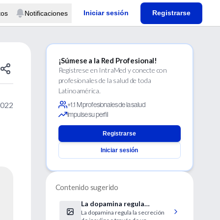
Iniciar sesión
Registrarse
tos
Notificaciones
¡Súmese a la Red Profesional!
Regístrese en IntraMed y conecte con
profesionales de la salud de toda
Latinoamérica.
2022
+1.1 M profesionales de la salud
Impulse su perfil
Registrarse
Iniciar sesión
Contenido sugerido
La dopamina regula
La dopamina regula la secreción
negativamente la secreción