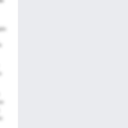
mo
ión
a
o
re
os