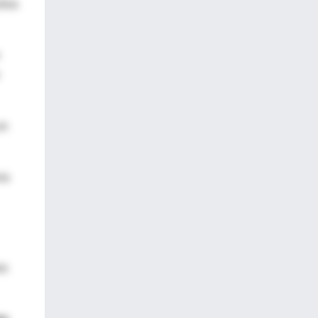
tiva
un
na
is