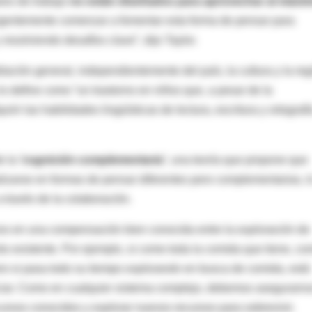
ares de trabajo
no están diseñados para aprovechar al máxi
rgentemente comenzar a fomentar esta forma de pensar para
esolviendo desafíos clave”, dijo Taylor.
lación general, independientemente del país, la cultura y la reg
 define como “un trastorno en niños que, a pesar de la
rir las habilidades lingüísticas de lectura, escritura y ortografí
e la
'cognición complementaria'
, una teoría que propone que
lizarse en formas de pensar diferentes pero complementarias, l
través de la colaboración.
íces en una compensación bien conocida entre la
exploración
de
o existente. Por ejemplo, si come toda la comida que tiene, cor
ro si pasa todo su tiempo
explorando
en busca de comida, está
ciar. Como en cualquier sistema complejo, debemos asegurarn
cursos conocidos y
explorar
nuevos recursos para sobrevivir.