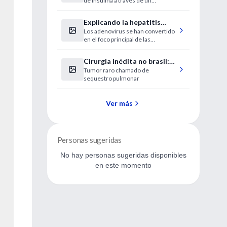
de insulina a través de un
de insulina
complejo de receptores,
encuentra un nuevo estudio
Explicando la hepatitis
Los adenovirus se han convertido
inexplicable en niños
en el foco principal de las
investigaciones
Cirurgia inédita no brasil:
Tumor raro chamado de
médica “queima” tumor de
sequestro pulmonar
bebê ainda no útero
Ver más
Personas sugeridas
No hay personas sugeridas disponibles
en este momento