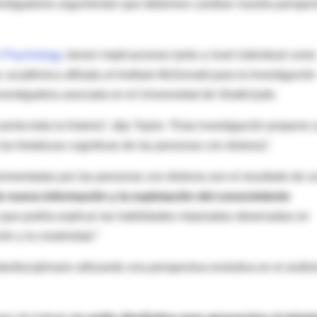
investigadores argumentan que debemos cambiar nuestra perspec
in Psychology
, tienen implicaciones tanto a nivel individual como
or, académica afiliada al Instituto McDonald para la Investigación
vestigadora asociada en el Universidad de Strathclyde.
enta toda la historia”, dijo Taylor. “Esta investigación propone 
 fortalezas cognitivas de las personas con dislexia”.
rimentadas por las personas con dislexia son el resultado de u
e nueva información y la explotación del conocimiento
o que podría explicar las habilidades mejoradas observadas en
ón y la creatividad.”
erdisciplinario utilizando una perspectiva evolutiva en el anális