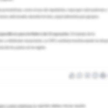
preventivas, como el uso de repelentes, ropa que cubra piernas y
ciones adicionales durante brotes, especialmente para grupos
specíficos para la fiebre de Oropouche.
El manejo de la
lor y rehidratar al paciente. La OPS continúa monitoreando la situa
a de los países en la región.
as o para expresar tu opinión debes iniciar sesión