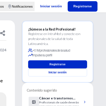
Iniciar sesión
Registrarse
tos
Notificaciones
¡Súmese a la Red Profesional!
Regístrese en IntraMed y conecte con
profesionales de la salud de toda
Latinoamérica.
2024
+1.1 M profesionales de la salud
Impulse su perfil
Registrarse
Iniciar sesión
de
Contenido sugerido
Câncer e transtornos
Profissionais de saúde deverão
ligados ao trabalho terão