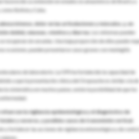
n favorecido su extensión en estados no amazónicos de Brasil y a
, como Bolivia y Cuba.
abeza intenso, dolor en las articulaciones y músculos, y, en
sión doble), náuseas, vómitos y diarrea.
Los síntomas pueden
se recuperan sin secuelas. Una baja proporción de ellos puede requ
ras ocasiones, pueden presentarse casos graves con meningitis
eculares de laboratorio. La OPS ha fortalecido la capacidad de
ebido a que la presentación clínica del Oropouche es similar a la d
lancia sistemática en muchos países, existe la posibilidad de que los
a enfermedad.
refuercen la vigilancia epidemiológica y el diagnóstico de
 fatales y severos, y posibles casos de transmisión vertical.
n y fortalecer las acciones de vigilancia entomológica y de contro
 jejenes.