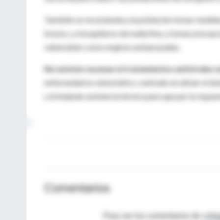
También se recomienda a la población tomar medidas 
brazos, y mosquiteros de malla fina, y tomar precau
vulnerables como mujeres embarazadas.
No existen vacunas ni tratamientos antivirales e
enfermedad es sintomático, centrado en aliviar el do
y brindando asistencia técnica para apoyar la respuest
Comentarios
Para ver los comentarios de coleg