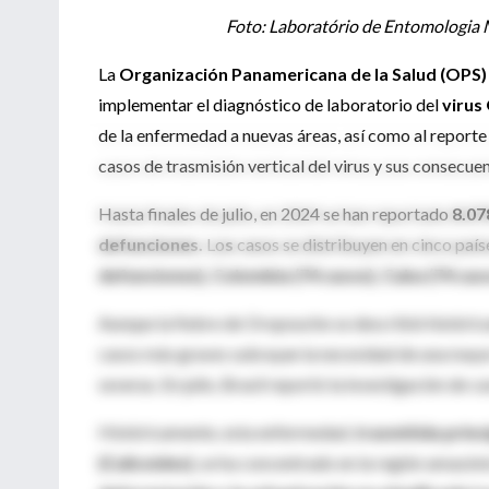
Foto: Laboratório de Entomologia
La
Organización Panamericana de la Salud (OPS)
implementar el diagnóstico de laboratorio del
virus
de la enfermedad a nuevas áreas, así como al reporte 
casos de trasmisión vertical del virus y sus consecuen
Hasta finales de julio, en 2024 se han reportado
8.07
defunciones.
Lo
s
casos se distribuyen en cinco país
defunciones), Colombia (74 casos), Cuba (74 caso
Aunque la fiebre de Oropouche se describió histórica
casos más graves subrayan la necesidad de una mayor
severas. En julio, Brasil reportó la investigación d
Históricamente, esta enfermedad,
trasmitida princ
(Culicoides)
, se ha concentrado en la región amazón