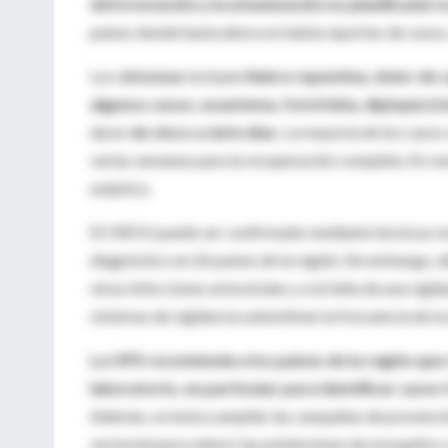
deforestación y la urbanización no planificada
ha
países donde hasta ahora no había reportes de casos
Los s
íntomas
incluyen
fiebre repentina, dolor de c
algunos casos, exantema, fotofobia, diplopía (vi
durar
de cinco a siete días.
La mayoría de los casos 
varias semanas para la recuperación completa. En ra
aséptica.
El OROV puede ser confirmado mediante técnicas mol
diagnóstico en 26 países de la región. Sin embargo, d
otras infecciones arbovirales y a la falta de una vigi
sistemas de vigilancia subestimen la frecuencia de l
La OPS recomienda a los países de la región que 
laboratorio, en particular para identificar casos
Además, se insta a ampliar las campañas de prevenció
vectorial para reducir las poblaciones de mosquitos y