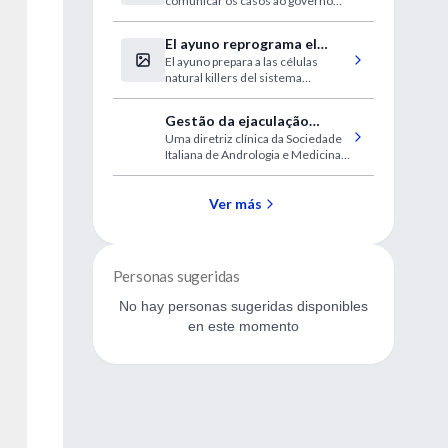
comunicar os casos ao governo
notificação compulsória
federal
El ayuno reprograma el
El ayuno prepara a las células
sistema inmune
natural killers del sistema
inmunológico para combatir mejor
el cáncer, encuentra un nuevo
Gestão da ejaculação
estudio en ratones
Uma diretriz clínica da Sociedade
precoce
Italiana de Andrologia e Medicina
Sexual (SIAMS)
Ver más
Personas sugeridas
No hay personas sugeridas disponibles
en este momento