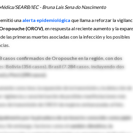
 Médica/SEARB/IEC - Bruna Lais Sena do Nascimento
emitió una
alerta epidemiológica
que llama a reforzar la vigilanc
 Oropouche (OROV)
, en respuesta al reciente aumento y la expan
de las primeras muertes asociadas con la infección y los posibles
cias.
8 casos confirmados de Oropouche en la región
,
con dos
es:
Bolivia (356 casos), Brasil (7.284 casos, incluyendo dos
s) y Perú (290 casos).
mente como leve, la expansión de la transmisión y la detección de
 vigilancia y caracterización de posibles manifestaciones más
e casos de transmisión de OROV de mujeres embarazadas al feto.
ipalmente por la picadura de un insecto conocido como jején
ica. Sin embargo, factores como el
cambio climático, la