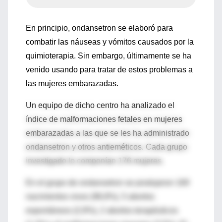
En principio, ondansetron se elaboró para
combatir las náuseas y vómitos causados por la
quimioterapia. Sin embargo, últimamente se ha
venido usando para tratar de estos problemas a
las mujeres embarazadas.
Un equipo de dicho centro ha analizado el
índice de malformaciones fetales en mujeres
embarazadas a las que se les ha administrado
ondansetron y otros antieméticos. Cada grupo
investigado lo componían 176 mujeres.
En el grupo de ondansetron se produjeron 169
nacimientos vivos (96,8%), 5 abortos
espontáneos (2,9%), 2 abortos terapéuticos