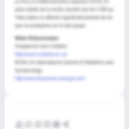
(1,3%) y 6 malformaciones mayores (3,5%). El
peso medio de lo recién nacidos fue de 3.365 gr.
Tales datos no difieren significativamente de los
que se produjeron en el otro grupo.
Webs Relacionadas
Hospital for Sick Children
http://www.sickkids.on.ca/
BJOG: An International Journal of Obstetrics and
Gynaecology
http://www.blackwell-synergy.com/