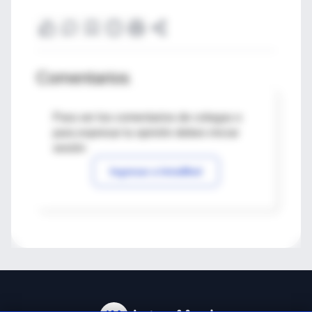
Comentarios
Para ver los comentarios de colegas o
para expresar tu opinión debes iniciar
sesión
Ingresar a IntraMed