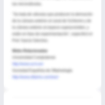
las microválvulas.
"Se trata de válvulas que producen la derivación
de la cámara anterior al canal de Schlemm y de
la cámara anterior al espacio supracoroideo, y
están en fase de experimentación", especificó el
Prof. García Sánchez.
Webs Relacionadas
Universidad Complutense
http://www.ucm.es/
Sociedad Española de Oftalmología
http://www.oftalmo.com/seo/