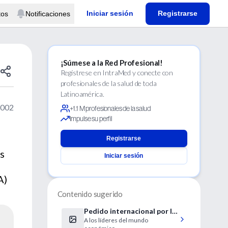
Iniciar sesión
Registrarse
tos
Notificaciones
¡Súmese a la Red Profesional!
Regístrese en IntraMed y conecte con
profesionales de la salud de toda
Latinoamérica.
2002
+1.1 M profesionales de la salud
Impulse su perfil
Registrarse
s
Iniciar sesión
A)
Contenido sugerido
Pedido internacional por la
A los líderes del mundo
ciencia argentina