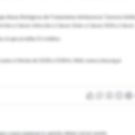
gía, Bases Biológicas del Tratamiento Antitumoral, Tumores Sólid
ición y Cáncer, Infección y Cáncer, Dolor y Cáncer, SIDA y Cáncer.
s, lo que acredita 15 créditos.
 Lunes a Viernes de 10.00 a 19.00 hs. Web: www.coba.org.ar
as o para expresar tu opinión debes iniciar sesión