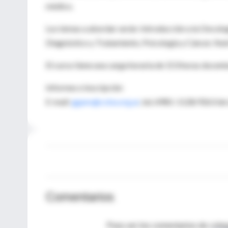
médico.
Los temas a abordar serán: Introducción a la Oncolo
Diagnóstico y Tratamiento, Psicología y Cáncer, Nutr
El curso tiene una carga horaria de 153 horas docente
Informes e inscripción
E-mail:
ggans@coba.org.ar
, tel.:4981-1128/9263 de
Comentarios
Para ver los comentarios de coleg