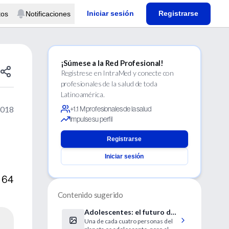
Iniciar sesión
Registrarse
tos
Notificaciones
¡Súmese a la Red Profesional!
Regístrese en IntraMed y conecte con
profesionales de la salud de toda
Latinoamérica.
2018
+1.1 M profesionales de la salud
Impulse su perfil
Registrarse
Iniciar sesión
y 64
Contenido sugerido
Adolescentes: el futuro de
Una de cada cuatro personas del
la especie es un misterio