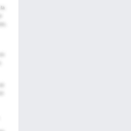
 la
e
os,
 en
,
se
io