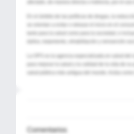
afectado, de manera directa o indirecta, por el uso
En el ámbito de las políticas de drogas, la reduc
se orientan a evitar o retrasar el inicio en el co
tanto para la salud como para la sociedad, e incl
daños, tratamiento, rehabilitación y reinserción soc
La OPS es la agencia especializada en salud del s
para mejorar la salud y la calidad de la vida de s
salud pública más antigua del mundo. Actúa como l
Comentarios