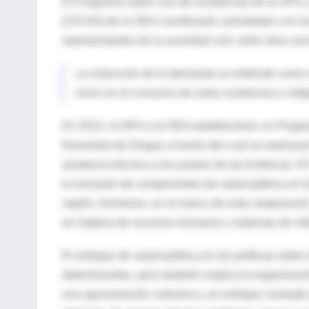
El Programa sobre Uso de Sustancias de la OPS y
(CICAD) de la OEA coordinarán actividades con lo
representantes de la sociedad civil, entre otros so
La reducción de la demanda se entiende como el 
inicio en el consumo de estas sustancias y mit
En 2012, la OPS y la OEA establecieron un Prog
Demanda de Drogas a través del cual se realizaron 
asistencia técnica a los países de las Américas. 
la inclusión de componentes de salud pública en l
región. Asimismo, en el marco de esta cooperación
en materia de recursos humanos y sistemas de inf
El enfoque de salud pública en las políticas sobre 
determinantes, pero también implica la organizaci
una aproximación colectiva y un enfoque centrado 