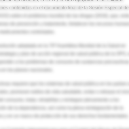
es contenidas en el documento final de la Sesión Especial de
) sobre el problema mundial de las drogas (2016), que, entr
amas de prevención y tratamiento, fortalecer los recursos human
a medicamentos controlados.
esolución adoptada en la 70ª Asamblea Mundial de la Salud en
trategia y plan de acción regional de salud pública de la OPS,
sponder a los problemas de consumo de sustancias psicoactivas
 en los planes nacionales.
tivas requiere que los sistemas de salud pública en los países 
es, promover estilos de vida saludable, evitar o retrasar el inic
el consumo, tratar, rehabilitar y reintegrar plenamente a los
ción de la dependencia, así como la plena reintegración de la
es y en un marco de protección de sus derechos fundamentales.