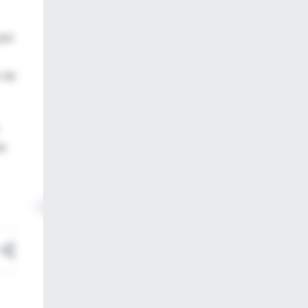
que
n de
de