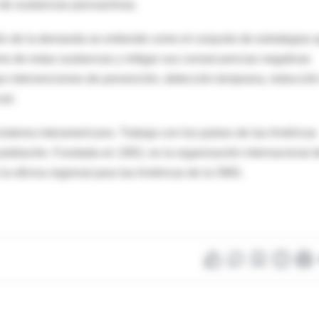
 de sustancias psicoactivas.
ción de la demanda se entiende como el conjunto de estrategias 
nsumo de estas sustancias y mitigar sus consecuencias negativas
uye intervenciones de prevención, detección temprana, reducció
ial.
istema interamericano. Trabaja con los países de las Américas
u población. Fundada en 1902, es la organización internacional 
a oficina regional para las Américas de la OMS.