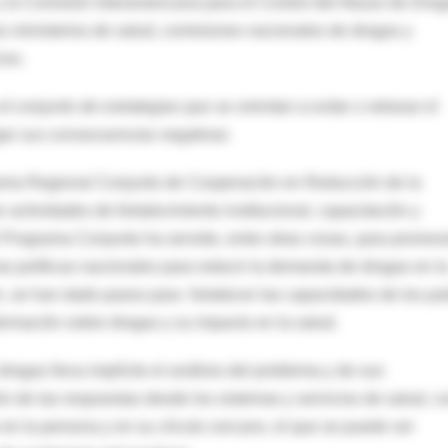
 la Comisión Interamericana para el Control del Abuso de Dro
s ministerios de salud, comisiones nacionales de drogas y
cios.
conjunto de estrategias que se orientan a evitar o retrasar el
igar sus consecuencias negativas
rama Regional Conjunto de Cooperación en Reducción de la
actividades de fortalecimiento institucional, capacitación y
El Programa Conjunto ha servido, entre otras cosas, para promov
as políticas nacionales para reducir la demanda de drogas en l
, se han dado pasos para fortalecer las capacidades de los pa
ormación sobre drogas y su impacto en la salud.
drogas lleva implícito el análisis del problema y de sus
ón de las respuestas desde los sistemas y servicios de salud, c
en la persona y en su círculo cercano, el que se puede ver