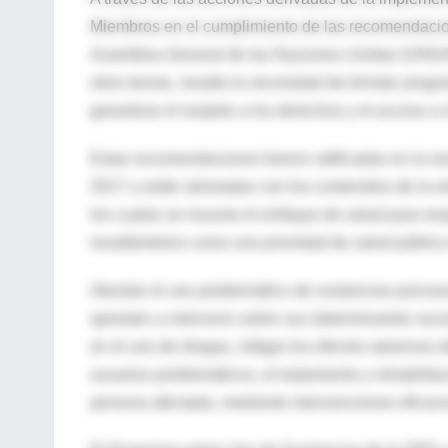
Miembros en el cumplimiento de las recomendacion
Asamblea General de las Naciones Unidas (UNGASS
otros temas, resalta la necesidad de brindar progr
garantizar el respeto a los derechos y el acceso 
Estas recomendaciones fueron ratificadas en la r
2017 y están alineadas con los contenidos de la es
los cuales se resume el enfoque de salud para re
resaltándolos como una prioridad de salud pública
Abordar el uso problemático de sustancias psicoac
apresten a intervenir sobre sus determinantes social
en el uso de drogas, mitigar los efectos adversos d
usuarios problemáticos, el tratamiento y rehabilita
persona afectada, mediante intervenciones eficac