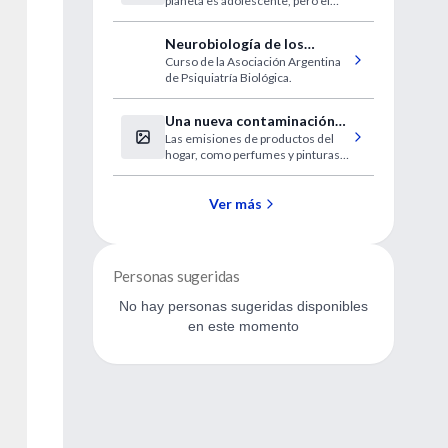
planeta es adolescente, pero el
para la ciencia
90% vive en países sin recursos
para invertir en su salud,
Neurobiología de los
educación y bienestar; factores
Curso de la Asociación Argentina
trastornos psiquiátricos:
decisivos en esta etapa de la vida
de Psiquiatría Biológica.
Actualización
Una nueva contaminación
Las emisiones de productos del
emerge sobre la del tráfico
hogar, como perfumes y pinturas,
en las ciudades
ya rivalizan con la polución de los
coches
Ver más
Personas sugeridas
No hay personas sugeridas disponibles
en este momento