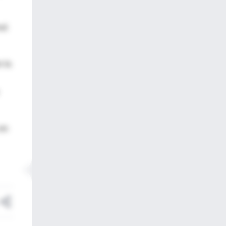
rvó
n la
 en