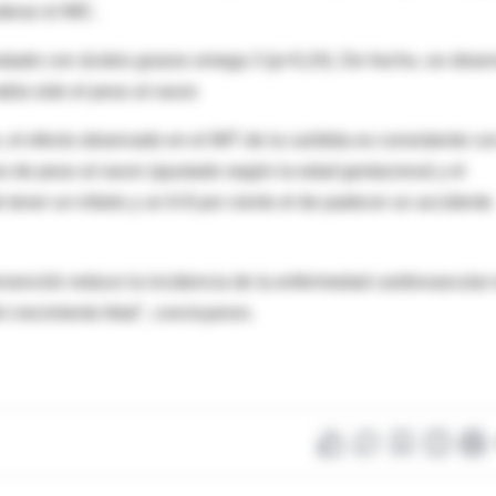
derar el IMC.
tratado con ácidos grasos omega 3 (p=0,24). De hecho, se obse
ía sido el peso al nacer.
 el efecto observado en el IMT de la carótida es consistente co
 de peso al nacer (ajustado según la edad gestacional y el
e tener un infarto y un 6-8 por ciento el de padecer un accidente
ervención reduce la incidencia de la enfermedad cardiovascular
 crecimiento fetal", concluyeron.