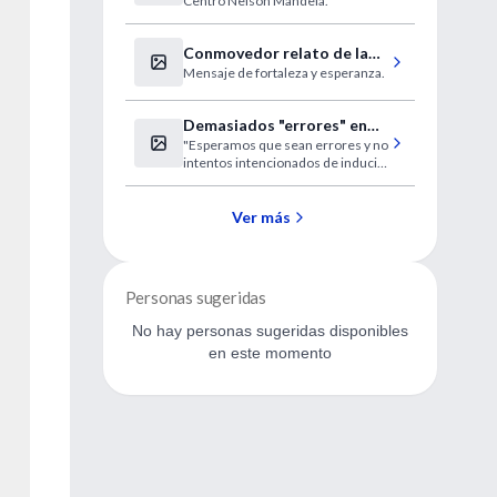
Centro Nelson Mandela.
podría estar infectada
Conmovedor relato de la
Mensaje de fortaleza y esperanza.
médica chaqueña que le
ganó a la muerte
Demasiados "errores" en
"Esperamos que sean errores y no
los CV de los flamantes
intentos intencionados de inducir
médicos
a error".
Ver más
Personas sugeridas
No hay personas sugeridas disponibles
en este momento