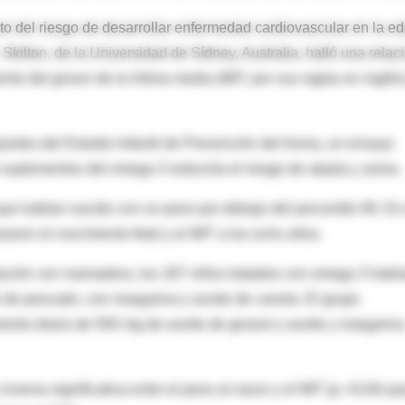
o del riesgo de desarrollar enfermedad cardiovascular en la e
 Skilton, de la Universidad de Sídney, Australia, halló una relac
ento del grosor de la íntima media (IMT, por sus siglas en inglés
pantes del Estudio Infantil de Prevención del Asma, un ensayo
e suplementos del omega 3 reduciría el riesgo de atopía y asma.
que habían nacido con un peso por debajo del percentilo 90. En
aron el crecimiento fetal y el IMT a los ocho años.
ntación con mamadera, los 187 niños tratados con omega 3 habí
 de pescado, con margarina y aceite de canola. El grupo
ento diario de 500 mg de aceite de girasol y aceite y margarina
versa significativa entre el peso al nacer y el IMT (p =0,04) q