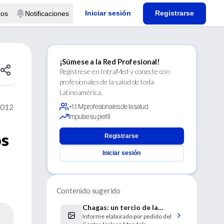
Iniciar sesión
Registrarse
tos
Notificaciones
¡Súmese a la Red Profesional!
Regístrese en IntraMed y conecte con
profesionales de la salud de toda
Latinoamérica.
2012
+1.1 M profesionales de la salud
Impulse su perfil
os
Registrarse
Iniciar sesión
d
Contenido sugerido
Chagas: un tercio de la
Informe elaborado por pedido del
población 50/70 años