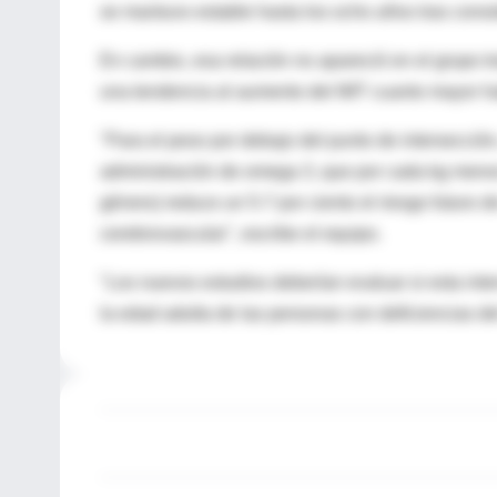
se mantuvo estable hasta los ocho años tras consi
En cambio, esa relación no apareció en el grupo 
una tendencia al aumento del IMT cuanto mayor hab
"Para el peso por debajo del punto de intersección,
administración de omega 3, que por cada kg menos
género) reduce un 5-7 por ciento el riesgo futuro d
cerebrovascular", escribe el equipo.
"Los nuevos estudios deberían evaluar si esta int
la edad adulta de las personas con deficiencias del