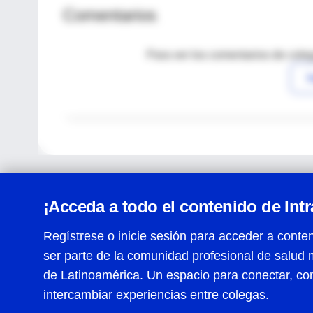
Comentarios
Para ver los comentarios de coleg
I
¡Acceda a todo el contenido de Int
Regístrese o inicie sesión para acceder a conten
ser parte de la comunidad profesional de salud 
Centro de Ayuda
de Latinoamérica. Un espacio para conectar, co
Términos y condiciones
| Políticas de privacidad
| Todos
intercambiar experiencias entre colegas.