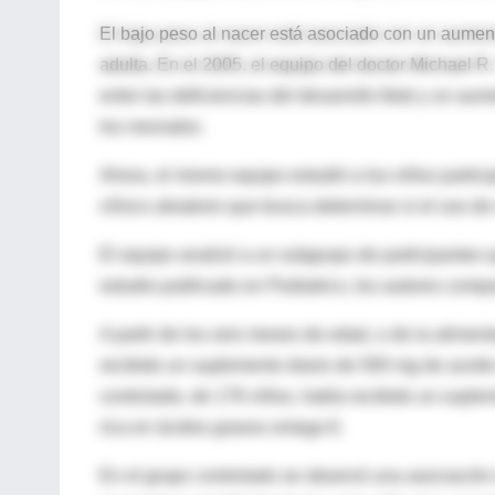
El bajo peso al nacer está asociado con un aument
adulta. En el 2005, el equipo del doctor Michael R.
entre las deficiencias del desarrollo fetal y un aum
los neonatos.
Ahora, el mismo equipo estudió a los niños partici
clínico aleatorio que busca determinar si el uso d
El equipo analizó a un subgrupo de participantes 
estudio publicado en Pediatrics, los autores compar
A partir de los seis meses de edad, o de la alime
recibido un suplemento diario de 500 mg de aceite
controlado, de 176 niños, había recibido un suplem
rica en ácidos grasos omega 6.
En el grupo controlado se observó una asociación in