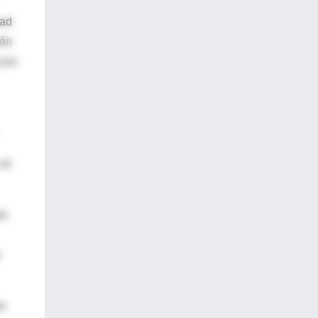
dad
ión
) en
 el
an
ue