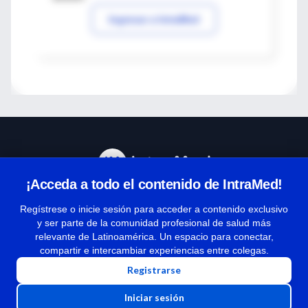
Ingresar a IntraMed
¡Acceda a todo el contenido de IntraMed!
Centro de Ayuda
Regístrese o inicie sesión para acceder a contenido exclusivo
y ser parte de la comunidad profesional de salud más
relevante de Latinoamérica. Un espacio para conectar,
Términos y condiciones
compartir e intercambiar experiencias entre colegas.
| Políticas de privacidad
Registrarse
| Todos los derechos reservados | Copyright 1997-2026
Iniciar sesión