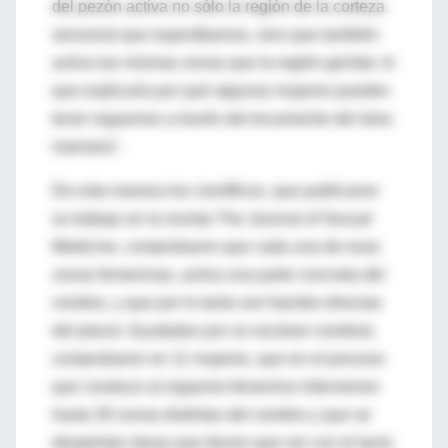
del pezón activa no sólo la región de la corteza
sensorial que esperábamos, sino que también
activa las mismas zonas que la región genital, lo
que explicaría por qué algunas mujeres pueden
tener orgasmos a través del tocamiento del área
mamaria".
De esta manera los científicos, que publicaron
su trabajo en la revista The Journal of Sexual
Medicine, comprobaron que cada una de esas
zonas femeninas, activa una parte concreta del
cerebro, y que por lo tanto son fuentes directas
del placer. Ayudados por un escáner cerebral,
comprobaron en 11 mujeres, que en el proceso
que conduce al orgasmo femenino intervienen
hasta 30 zonas distintas del cerebro y que se
despiertan áreas que tienen que ver con el tacto,