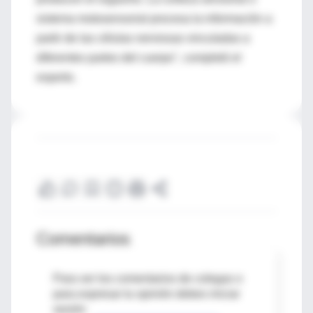
sistema motosensorial procesa la información a
partir de las células nerviosas vinculadas a
diferentes partes del cuerpo", completó el
experto.
Comentarios
Para ver los comentarios de colegas o
para expresar tu opinión debes iniciar
sesión