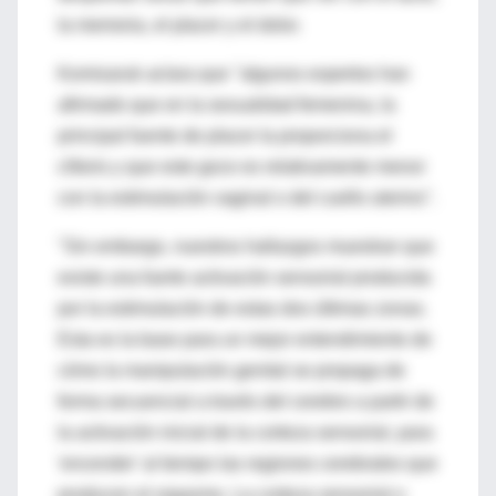
la memoria, el placer y el dolor.
Komisaruk aclara que "algunos expertos han
afirmado que en la sexualidad femenina, la
principal fuente de placer la proporciona el
clítoris y que este goce es relativamente menor
con la estimulación vaginal o del cuello uterino".
"Sin embargo, nuestros hallazgos muestran que
existe una fuerte activación sensorial producida
por la estimulación de estas dos últimas zonas.
Esta es la base para un mejor entendimiento de
cómo la manipulación genital se propaga de
forma secuencial a través del cerebro a partir de
la activación inicial de la corteza sensorial, para
'encender' al tiempo las regiones cerebrales que
producen el orgasmo. La corteza sensorial o