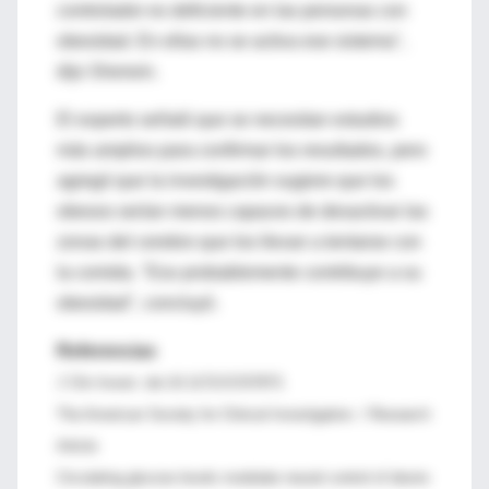
controlador es deficiente en las personas con
obesidad. En ellas no se activa ese sistema",
dijo Sherwin.
El experto señaló que se necesitan estudios
más amplios para confirmar los resultados, pero
agregó que la investigación sugiere que los
obesos serían menos capaces de desactivar las
zonas del cerebro que los llevan a tentarse con
la comida. "Eso probablemente contribuye a su
obesidad", concluyó.
Referencias
J Clin Invest. doi:10.1172/JCI57873.
The American Society for Clinical Investigation. / Research
Article
Circulating glucose levels modulate neural control of desire