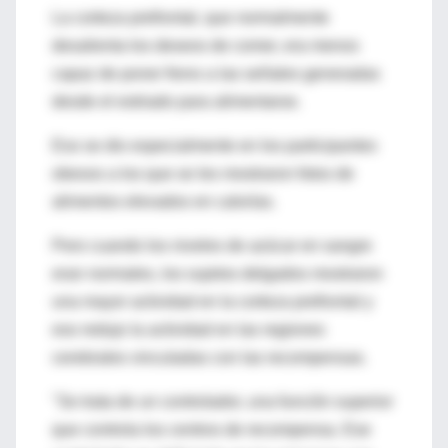
La corteza prefrontal, que normalmente
desalienta los deseos de comer, era menos
capaz de poner freno a las señales generadas
desde el estriado para alimentarse.
Eso se dio especialmente en los participantes
obesos a los que se les mostraron fotos de
alimentos elevados en calorías.
Pero cuando los niveles de azúcar en sangre
eran normales, los sujetos delgados mostraron
una mayor actividad en la corteza prefrontal y
eso redujo la actividad en las regiones
cerebrales vinculadas con las recompensas.
"Se trata de un controlador, una función superior
que controla los centros de recompensa. Ese