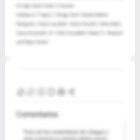
for high-calorie foods in humans
Kathleen A. Page1,2, Dongju Seo3, Renata Belfort-
DeAguiar1, Cheryl Lacadie4, James Dzuira5, Sarita Naik1,
Suma Amarnath1, R. Todd Constable4, Robert S. Sherwin1
and Rajita Sinha3
Comentarios
Para ver los comentarios de colegas o
para expresar tu opinión debes iniciar