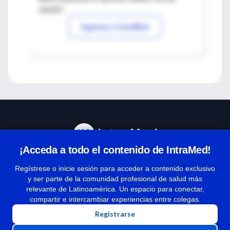
sesión
Ingresar a IntraMed
¡Acceda a todo el contenido de IntraMed!
Centro de Ayuda
Regístrese o inicie sesión para acceder a contenido exclusivo
y ser parte de la comunidad profesional de salud más
relevante de Latinoamérica. Un espacio para conectar,
Términos y condiciones
compartir e intercambiar experiencias entre colegas.
| Políticas de privacidad
Registrarse
| Todos los derechos reservados | Copyright 1997-2026