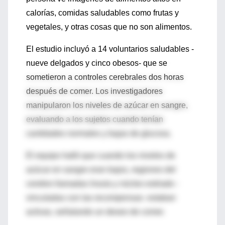
calorías, comidas saludables como frutas y
vegetales, y otras cosas que no son alimentos.
El estudio incluyó a 14 voluntarios saludables -
nueve delgados y cinco obesos- que se
sometieron a controles cerebrales dos horas
después de comer. Los investigadores
manipularon los niveles de azúcar en sangre,
evaluando a los sujetos cuando tenían
cantidades normales y bajas de glucosa.
El equipo halló que cuando los niveles de
azúcar en sangre eran bajos, regiones del
cerebro llamadas ínsula y núcleo estriado -
vinculadas con las recompensas- estaban
activas, señalando un deseo de comer.