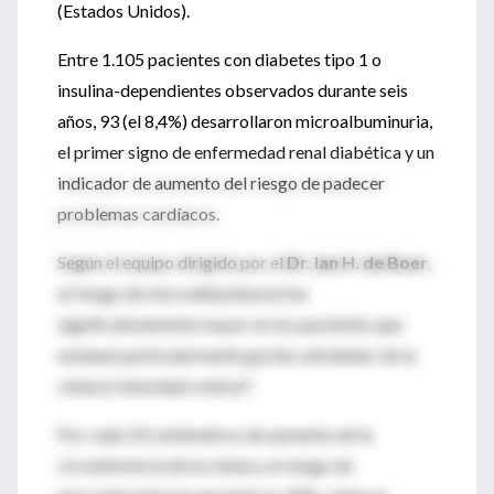
(Estados Unidos).
Entre 1.105 pacientes con diabetes tipo 1 o
insulina-dependientes observados durante seis
años, 93 (el 8,4%) desarrollaron microalbuminuria,
el primer signo de enfermedad renal diabética y un
indicador de aumento del riesgo de padecer
problemas cardíacos.
Según el equipo dirigido por el
Dr. Ian H. de Boer
,
el riesgo de microalbuminuria fue
significativamente mayor en los pacientes que
estaban particularmente gordos alrededor de la
cintura,"obesidad central".
Por cada 10 centímetros de aumento de la
circunferencia de la cintura, el riesgo de