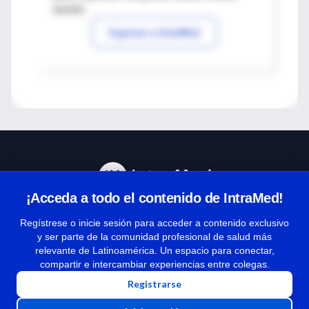
sesión
Ingresar a IntraMed
¡Acceda a todo el contenido de IntraMed!
Centro de Ayuda
Regístrese o inicie sesión para acceder a contenido exclusivo
y ser parte de la comunidad profesional de salud más
relevante de Latinoamérica. Un espacio para conectar,
Términos y condiciones
compartir e intercambiar experiencias entre colegas.
| Políticas de privacidad
Registrarse
| Todos los derechos reservados | Copyright 1997-2026