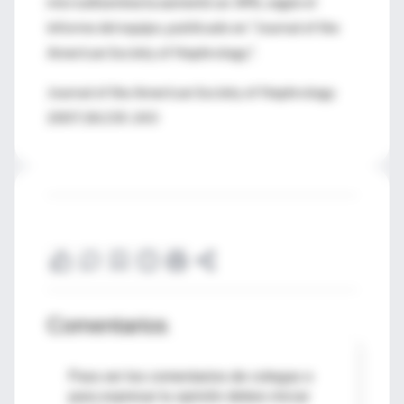
microalbuminuria aumentó un 34%, según el
informe del equipo, publicado en “Journal of the
American Society of Nephrology”.
Journal of the American Society of Nephrology
2007;18:235-243
Comentarios
Para ver los comentarios de colegas o
para expresar tu opinión debes iniciar