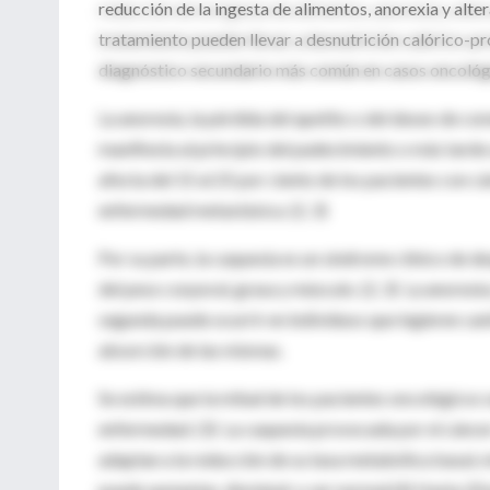
reducción de la ingesta de alimentos, anorexia y alt
tratamiento pueden llevar a desnutrición calórico-pr
diagnóstico secundario más común en casos oncológ
La anorexia, la pérdida del apetito o del deseo de co
manifiesta al principio del padecimiento o más tarde 
afecta del 15 al 25 por ciento de los pacientes con c
enfermedad metastásica. (2, 3)
Por su parte, la caquexia es un síndrome clínico de 
del peso corporal, grasa y músculo. (2, 3) La anorexi
segunda puede ocurrir en individuos que ingieren can
absorción de las mismas.
Se estima que la mitad de los pacientes oncológicos s
enfermedad. (3) La caquexia provocada por el cáncer d
adaptan a la reducción de su tasa metabólica basal, m
puede aumentar, disminuir o ser normal.(4) Hasta 20