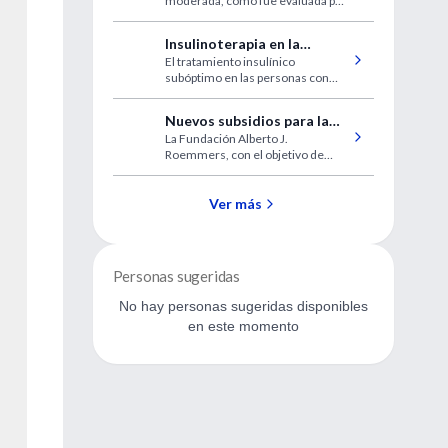
moderada, como fue evaluada por
cardiovasculares
la TFG estimada, debe ser
considerada un factor de riesgo
Insulinoterapia en la
mayor para las complicaciones
El tratamiento insulínico
diabetes de tipo 2
cardiovasculares luego de un
subóptimo en las personas con
infarto de miocardio.
diabetes de tipo 2 es bastante
común.
Nuevos subsidios para la
La Fundación Alberto J.
investigación médica
Roemmers, con el objetivo de
promover la investigación
científica en áreas de las Ciencias
de la Salud, invita a presentar
Ver más
proyectos para acceder a nuevos
subsidios. Aquí, las bases y fechas
límite de presentación.
Personas sugeridas
No hay personas sugeridas disponibles
en este momento