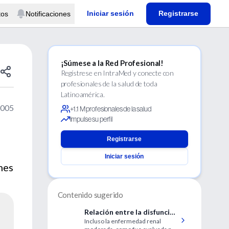
Iniciar sesión
Registrarse
tos
Notificaciones
¡Súmese a la Red Profesional!
Regístrese en IntraMed y conecte con
profesionales de la salud de toda
Latinoamérica.
2005
+1.1 M profesionales de la salud
Impulse su perfil
Registrarse
Iniciar sesión
nes
Contenido sugerido
Relación entre la disfunción
Incluso la enfermedad renal
renal y los resultados