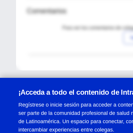
Comentarios
Para ver los comentarios de coleg
I
¡Acceda a todo el contenido de Int
Regístrese o inicie sesión para acceder a conten
ser parte de la comunidad profesional de salud 
Centro de Ayuda
de Latinoamérica. Un espacio para conectar, co
Términos y condiciones
| Políticas de privacidad
| Todos
intercambiar experiencias entre colegas.