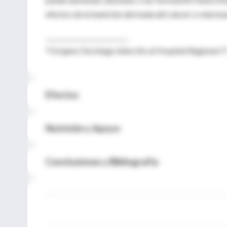
efectos de la inanición derivada del cáncer o relacio
___________________________
*Cirujano Oncólogo Adscrito al Hospital Regional 1
Efectos
Nutrición y Apoyo
Conclusiones y Bibliografía