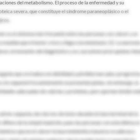
eraciones del metabolismo. El proceso de la enfermedad y su
oteica severa, que constituye el síndrome paraneoplásico o el
icos.
mer es el síntoma más frecuente entre las personas con cáncer y se
a medida que el tumor crece y llega a la metástasis. (1) La anorexi
áncer al momento del diagnóstico y es casi universal en quienes tie
desgaste que se traduce en debilidad y pérdida marcada y progresiv
a y la caquexia frecuentemente se presentan juntas, sin embargo, la
tidades adecuadas de calorías y proteínas, pero que han tenido ma
ufren caquexia, dos tercios de éstos durante la fase terminal de la
ifiere de la simple inanición, pues las personas con esta última se
ientras que en el cáncer la tasa metabólica basal no se adecua y
 por ciento de quienes padecen cáncer puede morir a causa de los