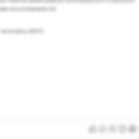
nada con su tratamiento. (5)
º de Octubre, ISSSTE.