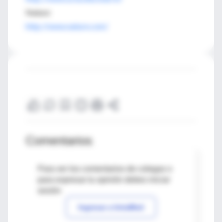
Nature
http://www.nature.com/
Comentarios
Para ver los comentarios de colegas o
para expresar tu opinión debes iniciar
sesión
Ingresar a IntraMed