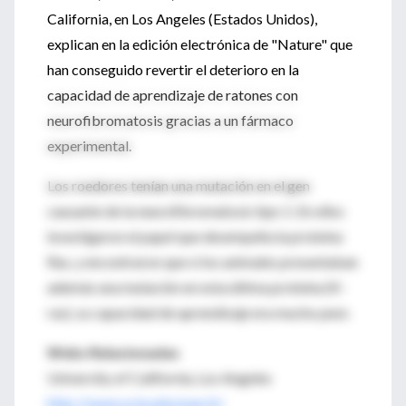
California, en Los Angeles (Estados Unidos),
explican en la edición electrónica de "Nature" que
han conseguido revertir el deterioro en la
capacidad de aprendizaje de ratones con
neurofibromatosis gracias a un fármaco
experimental.
Los roedores tenían una mutación en el gen
causante de la neurofibromatosis tipo 1. En ellos
investigaron el papel que desempeña la proteína
Ras, y encontraron que si los animales presentaban
además una mutación en esta última proteína (K-
ras), su capacidad de aprendizaje era mucho peor.
Webs Relacionadas
University of California, Los Angeles
http://www.ucla.edu/search/