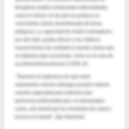
ferroptosis
podría contrarrestar enfermedades
como el cáncer, en las que se produce un
crecimiento celular desenfrenado de forma
peligrosa. La capacidad de
inhibir la ferroptosis
,
por otro lado, podría ofrecer a los médicos
nuevas formas de combatir la muerte celular que
no debería estar ocurriendo, como en el caso de
la enfermedad pulmonar COVID-19.
"Tenemos la esperanza de que estos
importantes nuevos hallazgos puedan mejorar
nuestra capacidad para enfrentar esta
perniciosa enfermedad que, en demasiados
casos, aún disminuye los resultados de salud y
provoca la muerte", dijo Stockwell.