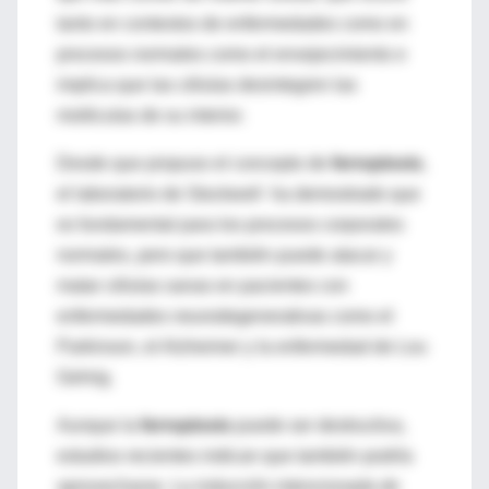
tanto en contextos de enfermedades como en
procesos normales como el envejecimiento e
implica que las células desintegren las
moléculas de su interior.
Desde que propuso el concepto de
ferroptosis
,
el laboratorio de Stockwell ha demostrado que
es fundamental para los procesos corporales
normales, pero que también puede atacar y
matar células sanas en pacientes con
enfermedades neurodegenerativas como el
Parkinson, el Alzheimer y la enfermedad de Lou
Gehrig.
Aunque la
ferroptosis
puede ser destructiva,
estudios recientes indican que también podría
aprovecharse. La
inducción intencionada de