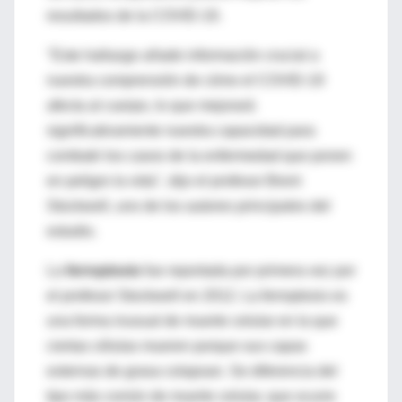
resultados de la COVID-19.
"Este hallazgo añade información crucial a
nuestra comprensión de cómo el COVID-19
afecta al cuerpo, lo que mejorará
significativamente nuestra capacidad para
combatir los casos de la enfermedad que ponen
en peligro la vida", dijo el profesor Brent
Stockwell, uno de los autores principales del
estudio.
La
ferroptosis
fue reportada por primera vez por
el profesor Stockwell en 2012. La ferroptosis es
una forma inusual de muerte celular en la que
ciertas células mueren porque sus capas
externas de grasa colapsan. Se diferencia del
tipo más común de muerte celular, que ocurre