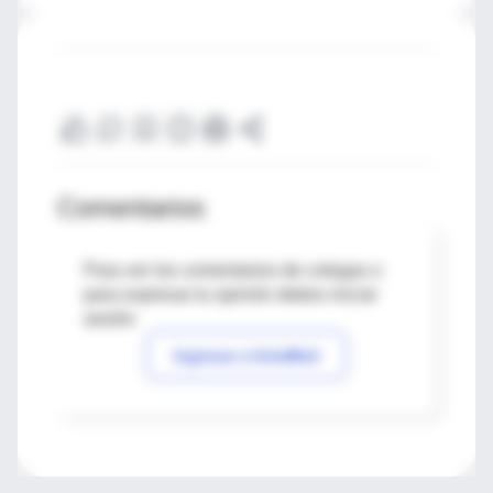
Comentarios
Para ver los comentarios de colegas o
para expresar tu opinión debes iniciar
sesión
Ingresar a IntraMed