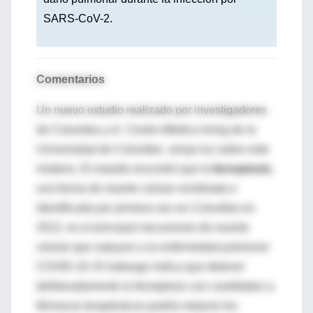
SARS-CoV-2.
Comentarios
Un nuevo estudio realizado por investigadores
de Columbia y el Centro Médico Irving de la
Universidad de Columbia arroja luz sobre este
misterio. El estudio encontró que la
ferroptosis
,
una forma de muerte celular nombrada e
identificada por primera vez en Columbia en
2012, es el principal mecanismo de muerte
celular que subyace a la enfermedad pulmonar
COVID-19. El hallazgo indica que detener
deliberadamente la ferroptosis con candidatos a
fármacos terapéuticos podría mejorar los