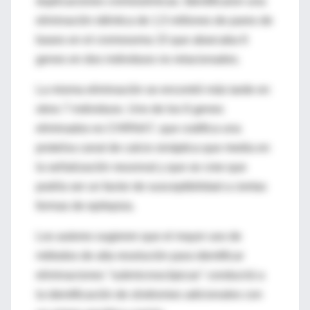
duplicaciones cromosómicas. Identificaron una
eliminación idéntica de 1,5 millones de pares de
bases en el cromosoma 15 que abarcaba 6
genes en dos individuos no relacionados.
La misma eliminación se encontró más tarde en
otros 7 individuos. Uno de los 6 genes
eliminados es CHRNA7, que codifica una
proteína canal de calcio sináptica que media en
la señalización neuronal y que se cree que
podría ser un factor de susceptibilidad a ciertas
formas de epilepsia.
Los autores sugieren que el mayor uso de
métodos de alta resolución para identificar
eliminaciones "submicroscópicas" conducirá a
la identificación de síndromes adicionales con