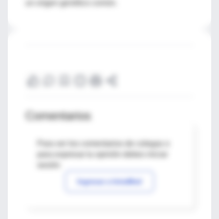
un origen genético común.
Comentarios
Para ver los comentarios de colegas o
para expresar tu opinión debes iniciar
sesión
Ingresar a IntraMed