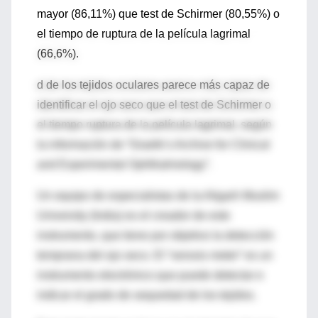
mayor (86,11%) que test de Schirmer (80,55%) o
el tiempo de ruptura de la película lagrimal
(66,6%).
d de los tejidos oculares parece más capaz de
identificar el ojo seco que el test de Schirmer o
el tiempo ruptura de la película lagrimal, según
la información de “Graefe’s Archive for Clinical
and Experimental Ophthalmology”.
Un equipo de especialistas de la Aligarh Muslim
University (India) es el creador de este
instrumento, que tiene por objetivo la detección
temprana del ojo seco. El “xerosis meter” es un
instrumento electrónico que puede detectar e
indicar el grado de sequedad de los tejidos.