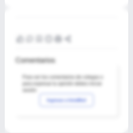
Comentarios
Para ver los comentarios de colegas o
para expresar tu opinión debes iniciar
sesión
Ingresar a IntraMed