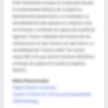
Este instrumento se basa en el principio de que
la conductividad eléctrica de un tejido es
directamente proporcional a su humedad. La
sensibilidad de este aparato se comparó a test
de Schirmer y al tiempo de ruptura de la película
lagrimal. Fueron cotejadas las lecturas de sus
evaluaciones en ojos sanos y en ojos secos. La
sensibilidad del “xerosis meter” fue mucho
mayor (86,11%) que test de Schirmer (80,55%) o
el tiempo de ruptura de la película lagrimal
(66,6%).
Webs Relacionadas
Aligarh Muslim University
Graefe’s Archive for Clinical and Experimental
Ophthalmology