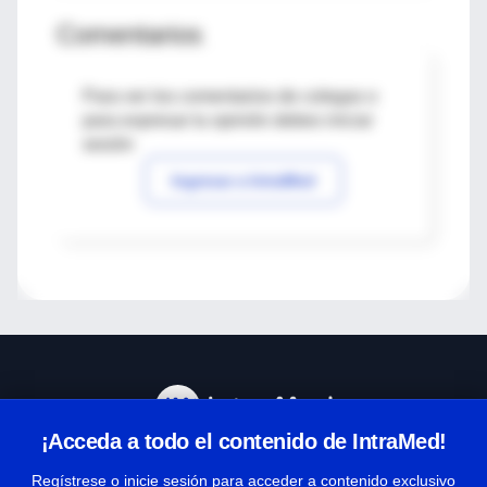
Comentarios
Para ver los comentarios de colegas o
para expresar tu opinión debes iniciar
sesión
Ingresar a IntraMed
¡Acceda a todo el contenido de IntraMed!
Centro de Ayuda
Regístrese o inicie sesión para acceder a contenido exclusivo