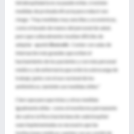
intrahospitalaria no se puede evitar, sí existen
medidas de probada eficacia para reducir ese
riesgo. "Hay medidas muy sencillas y económicas,
como el lavado de manos del personal de salud,
pero que culturalmente resultan difíciles de
adoptar -apuntó
Bonvehi
-. Contar con salas de
internación más grandes que eviten el
hacinamiento de los pacientes y con más personal
médico y de enfermería que evite la sobrecarga de
trabajo, junto con el uso racional de los
antibióticos, también son medidas útiles."
Claro que para que éstas y otras medidas
igualmente útiles -como el monitoreo permanente
de cuál es la flora bacteriana de cada hospital-
sean implementadas es necesario que las
instituciones médicas cuenten con un comité de