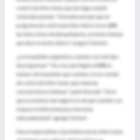
control de infecciones que las haga cumplir
sistemáticamente. "Está demostrado que un
programa de control permite reducir en un
32%
las infecciones intrahospitalarias, al mismo tiempo
que ahorra mucho dinero", aseguró Durlach.
¿Los hospitales argentinos cuentan con este tipo
de programas? "No creo que llegue al
50%
el
número de hospitales que cuentan con un comité
de control de infecciones que reúna las
características mínimas", opinó Bonvehi. "De lo
que no estamos tan seguros es de que cuenten con
el apoyo institucional para funcionar
adecuadamente", agregó Durlach.
Para el especialista, el problema de las infecciones