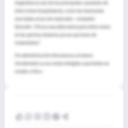
Argentina es uno de los principales causantes de
infecciones hospitalarias, como las neumonías
asociadas al uso de respirador -completó
Bonvehi-. Ofrece una alternativa para infecciones
en las que hoy tenemos pocas opciones de
tratamiento."
De administración intravenosa, al menos
inicialmente su uso estará dirigido a pacientes en
estado crítico.