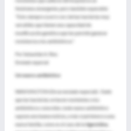
resistentes que salieron del hospital es un
fenómeno emergente, pero también esperable:
"Esto siempre ocurre con ciertas bacterias muy
versátiles que tienen una capacidad de
modificación genética que les permite generar
resistencia a los antibióticos."
Por Sebastián A. Ríos
Enviado especial
Un nuevo antibiótico
WASHINGTON (De un enviado especial).- Dado
que las bacterias se hacen resistentes a los
antibióticos conocidos, todo nuevo antibiótico
supone una buena noticia, y más si pertenece a una
nueva familia, como es el caso de la
tigeciclina
,