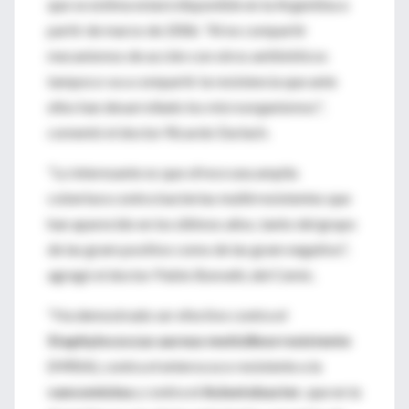
que se estima estará disponible en la Argentina a
partir de marzo de 2006. "Al no compartir
mecanismos de acción con otros antibióticos
tampoco va a compartir la resistencia que ante
ellos han desarrollado los microorganismos",
comentó el doctor Ricardo Durlach.
"Lo interesante es que ofrece una amplia
cobertura contra bacterias multirresistentes que
han aparecido en los últimos años, tanto del grupo
de las gram positivo como de las gram negativo",
agregó el doctor Pablo Bonvehi, del Cemic.
"Ha demostrado ser efectivo contra el
Staphylococcus aureus meticilinorresistente
(MRSA), contra el enterococo resistente a la
vancomicina
y contra el
Acinetobacter
, que en la