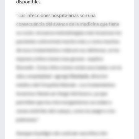
disponibles.
"Las infecciones hospitalarias son una
consecuencia del avance de la medicina que tiene
su costo: al usarse metodologías más invasivas los
pacientes sobreviven mucho más y como muchos
de esos tratamientos reducen sus defensas, se los
expone a infecciones mas graves -explicó
Bonvehi-. Estas infecciones están asociadas con la
alta complejidad -agregó
Durlach,
director
médico del Hospital Alemán-. Los tratamientos
invasivos tienen un riesgo intrínseco, ya que
permiten que los microorganismos accedan a
zonas estériles del cuerpo, como la sangre o los
pulmones."
Aunque el peligro de contraer una infección