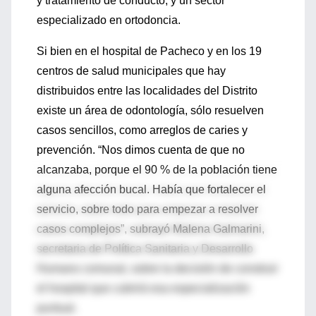
y tratamiento de conducto, y un sector
especializado en ortodoncia.
Si bien en el hospital de Pacheco y en los 19
centros de salud municipales que hay
distribuidos entre las localidades del Distrito
existe un área de odontología, sólo resuelven
casos sencillos, como arreglos de caries y
prevención. “Nos dimos cuenta de que no
alcanzaba, porque el 90 % de la población tiene
alguna afección bucal. Había que fortalecer el
servicio, sobre todo para empezar a resolver
casos complejos”, subrayó Malena Galmarini,
secretaria de Política Sanitaria y Desarrollo
Humano comunal, sobre la decisión de construir
el hospital que cubrirá esa especialización
puntual.