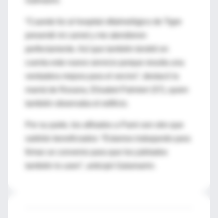
Galmarini.
“Cuando fui al hospital oftalmológico de Tigre
presenté mi carnet y me atendieron
perfectamente. Así que también tendré en
cuenta este nuevo servicio porque resulta una
verdadera mejora para el vecino”, destacó la
mamá de Roxana, Elisabet Palmieri (57), quien
también observaba el edificio.
Por su parte, los afiliados a Pami son otro que
saldrán beneficiados: “Estamos trabajando para
firmar un convenio para que los jubilados
también lo usen”, anticipó Galamarini.