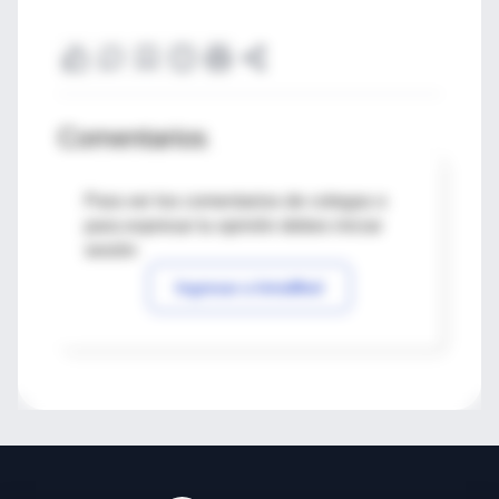
Comentarios
Para ver los comentarios de colegas o
para expresar tu opinión debes iniciar
sesión
Ingresar a IntraMed