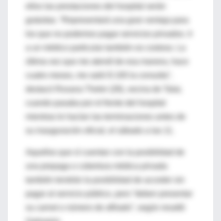
ellos las prestaciones del hospital serán
gratuitas. “Representará una gran ventaja para
los que no podemos pagar servicios privados. Ir
a un médico particular también es costoso. La
última vez que me atendí de esa manera, hace
cuatro meses, me salió $ 100 la consulta”,
destacó Roxana Theler (28), vecina de Talar,
cuando pasaba por el frente del hospital
mientras le hacían las terminaciones antes de
su inauguración oficial, el sábado a las 11.
Aquellos que sí cuentan con la posibilidad de
una prepaga o cobertura médica privada
también tendrán la posibilidad de acceder sin
pagar al servicio público, pero “deben presentar
su carnet o número de afiliado”, según resaltó