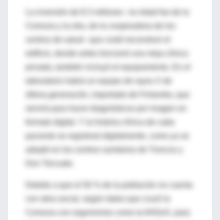
La inversión de $ 3 millones –la mitad fue de la
Comuna y la otra, de la cooperadora de los
centros de salud– que costó reconstruir el
edificio, donde antes funcionó una vieja clínica
privada, también incluyó el equipamiento. En el
laboratorio habrá un equipo de rayos X de
última generación, importado de Finlandia, que
servirá para hacer diagnósticos por imagen en
formato digital. Y la historia clínica de cada
paciente se registrará digitalmente, como ya se
adoptó en los centros sanitarios de Troncos y
Don Torcuato.
Debido a que el 50 % de la población no cuenta
con obra social, según datos que cruzó la
Comuna con organismos como la ANSeS, para