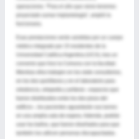
operaciones. “Para el año que viene tenemos
proyectado sumar implantología”, amplió la
funcionaria.
Esas prestaciones serán asistidas por un cuerpo
médico integrado por 15 residentes de la
Universidad Católica Argentina (UCA), tras un
convenio que hizo la Comuna con la facultad.
Mientras ellos trabajen en los siete consultorios,
en los dos quirófanos y en el laboratorio para
ortodoncia, ortopedia y prótesis –espacios que
fueron distribuidos entre los dos pisos del
edificio–, los pacientes aguardarán sus turnos
en una amplia sala de espera. Además, podrán
usar los baños, que fueron diseñados para que
también los utilicen personas discapacitadas.