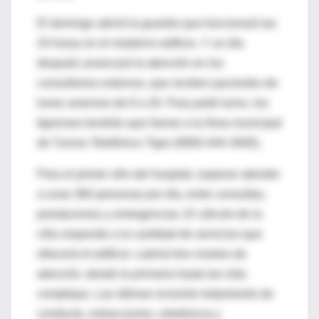
El domingo abrirá la guardia que funcionará las
24 horas en el moderno edificio. Y un día
después arrancará la atención en los
consultorios externos, que reciben pacientes de
lunes aviernes de 8 a 20. Para pedir turno, los
tigrenses tendrán que llamar a la línea municipal
de Turnos Telefónico Tigre (0800-444-3400).
Para el primer año del hospital, esperan atender
a unas 360 personas por día, entre consultas,
prestaciones y emergencias. El cálculo de la
cifra responde a la cantidad de servicios que
ofrecerá el edificio: cubrirá tres niveles de
atención, desde la primaria hasta las más
complejas. Las últimas incluirán tratamiento de
conducto, extracciones, ortodoncia y