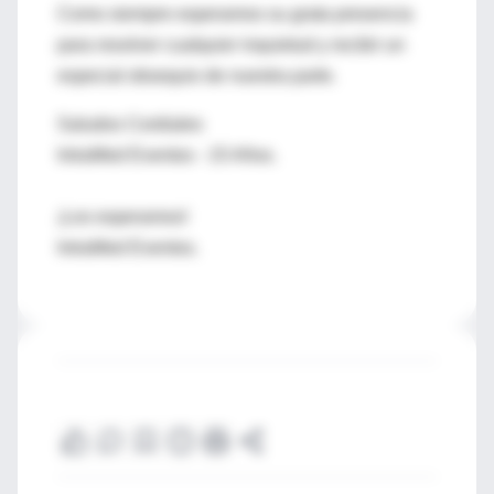
Como siempre esperamos su grata presencia
para resolver cualquier inquietud y recibir un
especial obsequio de nuestra parte.
Saludos Cordiales
IntraMed Eventos - 15 Años.
¡Los esperamos!
IntraMed Eventos.